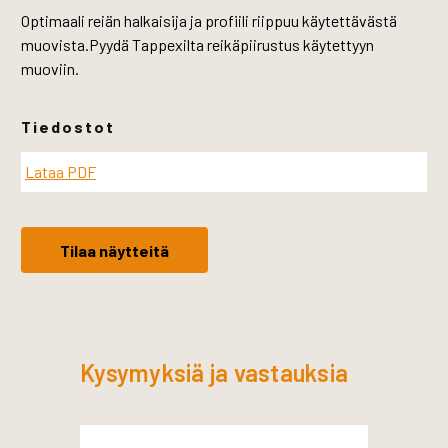
Optimaali reiän halkaisija ja profiili riippuu käytettävästä
muovista.Pyydä Tappexilta reikäpiirustus käytettyyn
muoviin.
Tiedostot
Lataa PDF
Tilaa näytteitä
Kysymyksiä ja vastauksia