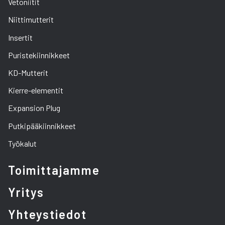
Vetoniitit
Niittimutterit
Insertit
Puristekiinnikkeet
KD-Mutterit
Kierre-elementit
Expansion Plug
Putkipääkiinnikkeet
Työkalut
Toimittajamme
Yritys
Yhteystiedot