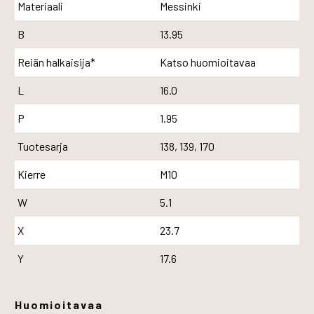
Materiaali
Messinki
B
13.95
Reiän halkaisija*
Katso huomioitavaa
L
16.0
P
1.95
Tuotesarja
138, 139, 170
Kierre
M10
W
5.1
X
23.7
Y
17.6
Huomioitavaa