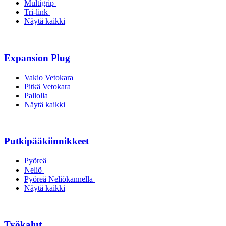
Multigrip
Tri-link
Näytä kaikki
Expansion Plug
Vakio Vetokara
Pitkä Vetokara
Pallolla
Näytä kaikki
Putkipääkiinnikkeet
Pyöreä
Neliö
Pyöreä Neliökannella
Näytä kaikki
Työkalut