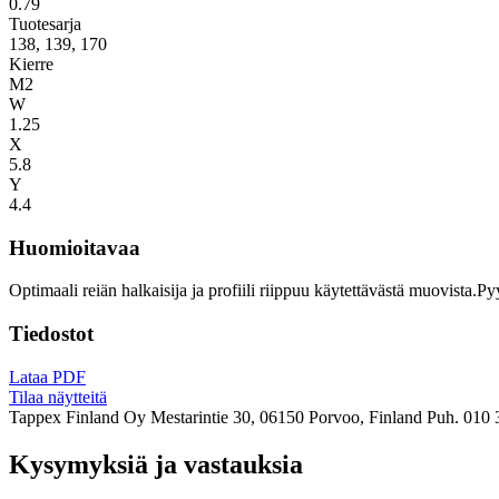
0.79
Tuotesarja
138, 139, 170
Kierre
M2
W
1.25
X
5.8
Y
4.4
Huomioitavaa
Optimaali reiän halkaisija ja profiili riippuu käytettävästä muovista.P
Tiedostot
Lataa PDF
Tilaa näytteitä
Tappex Finland Oy
Mestarintie 30, 06150 Porvoo, Finland
Puh. 010 
Kysymyksiä ja vastauksia