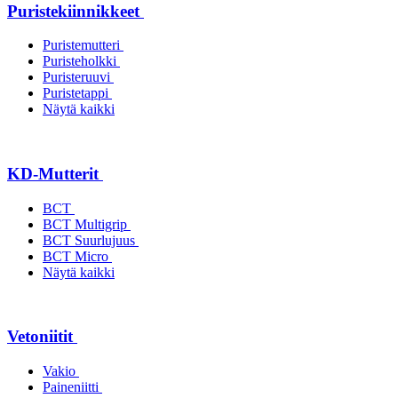
Puristekiinnikkeet
Puristemutteri
Puristeholkki
Puristeruuvi
Puristetappi
Näytä kaikki
KD-Mutterit
BCT
BCT Multigrip
BCT Suurlujuus
BCT Micro
Näytä kaikki
Vetoniitit
Vakio
Paineniitti