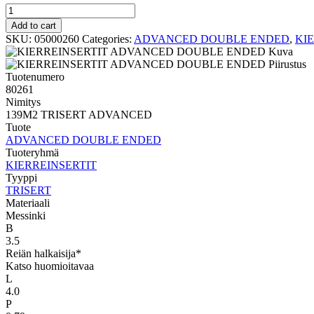
TRISERT
ADVANCED
Add to cart
DOUBLE
SKU:
05000260
Categories:
ADVANCED DOUBLE ENDED
,
KI
ENDED
139M2
TRISERT
Tuotenumero
ADVANCED
80261
quantity
Nimitys
139M2 TRISERT ADVANCED
Tuote
ADVANCED DOUBLE ENDED
Tuoteryhmä
KIERREINSERTIT
Tyyppi
TRISERT
Materiaali
Messinki
B
3.5
Reiän halkaisija*
Katso huomioitavaa
L
4.0
P