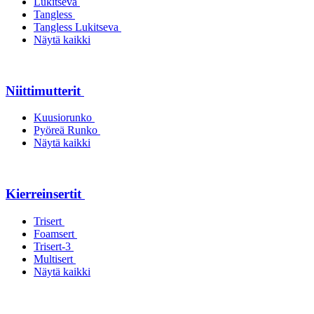
Lukitseva
Tangless
Tangless Lukitseva
Näytä kaikki
Niittimutterit
Kuusiorunko
Pyöreä Runko
Näytä kaikki
Kierreinsertit
Trisert
Foamsert
Trisert-3
Multisert
Näytä kaikki