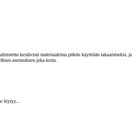
lmistettu kestävistä materiaaleista pitkän käyttöiän takaamiseksi, ja
llisen asennuksen joka kerta.
 löytyy...