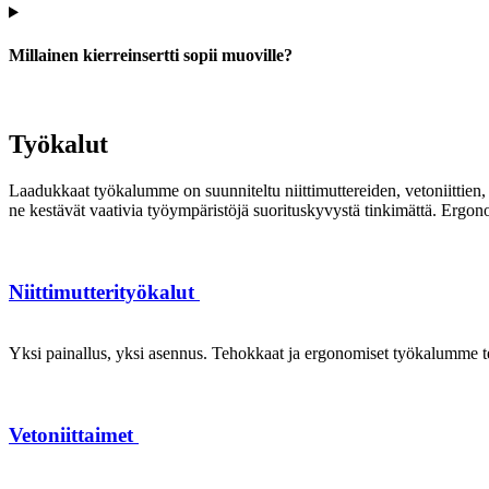
Millainen kierreinsertti sopii muoville?
Työkalut
Laadukkaat työkalumme on suunniteltu niittimuttereiden, vetoniittien, k
ne kestävät vaativia työympäristöjä suorituskyvystä tinkimättä. Ergon
Niittimutterityökalut
Yksi painallus, yksi asennus. Tehokkaat ja ergonomiset työkalumme te
Vetoniittaimet