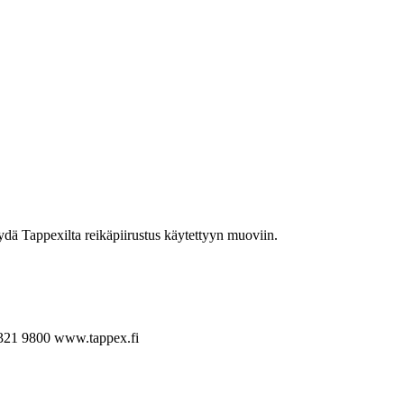
yydä Tappexilta reikäpiirustus käytettyyn muoviin.
321 9800
www.tappex.fi