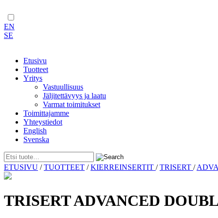
EN
SE
Etusivu
Tuotteet
Yritys
Vastuullisuus
Jäljitettävyys ja laatu
Varmat toimitukset
Toimittajamme
Yhteystiedot
English
Svenska
Skip
ETUSIVU
/
TUOTTEET
/
KIERREINSERTIT
/
TRISERT
/
ADVA
to
content
TRISERT ADVANCED DOUBL