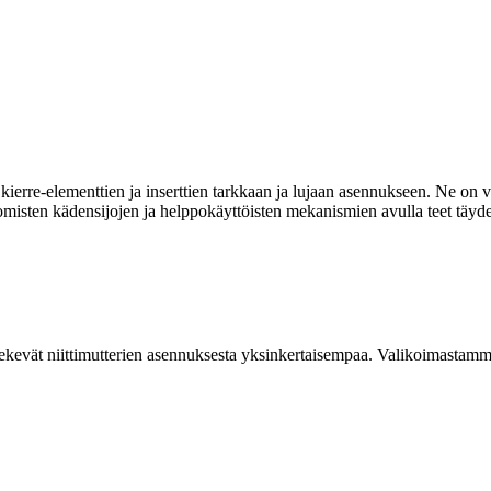
ierre-elementtien ja inserttien tarkkaan ja lujaan asennukseen. Ne on va
omisten kädensijojen ja helppokäyttöisten mekanismien avulla teet täyde
kevät niittimutterien asennuksesta yksinkertaisempaa. Valikoimastamme