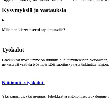
Kysymyksiä ja vastauksia
Millainen kierreinsertti sopii muoville?
Työkalut
Laadukkaat työkalumme on suunniteltu niittimuttereiden, vetoniittien, k
ne kestävät vaativia työympäristöjä suorituskyvystä tinkimättä. Ergon
Niittimutterityökalut
Yksi painallus, yksi asennus. Tehokkaat ja ergonomiset työkalumme te