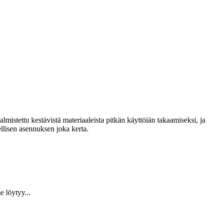
lmistettu kestävistä materiaaleista pitkän käyttöiän takaamiseksi, ja
llisen asennuksen joka kerta.
 löytyy...