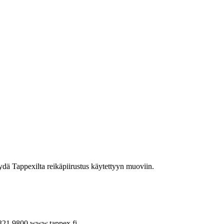
yydä Tappexilta reikäpiirustus käytettyyn muoviin.
321 9800
www.tappex.fi