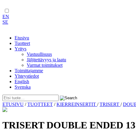
EN
SE
Etusivu
Tuotteet
Yritys
Vastuullisuus
Jäljitettävyys ja laatu
Varmat toimitukset
Toimittajamme
Yhteystiedot
English
Svenska
Skip
ETUSIVU
/
TUOTTEET
/
KIERREINSERTIT
/
TRISERT
/
DOU
to
content
TRISERT DOUBLE ENDED 13