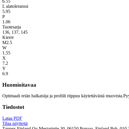
6.55
L alatoleranssi
5.95
P
1.06
Tuotesarja
136, 137, 145
Kierre
M2.5
W
1.55
X
7.2
Y
6.9
Huomioitavaa
Optimaali reiän halkaisija ja profiili riippuu käytettävästä muovista.P
Tiedostot
Lataa PDF
Tilaa näytteitä
Tappex Finland Oy
Mestarintie 30, 06150 Porvoo, Finland
Puh. 010 