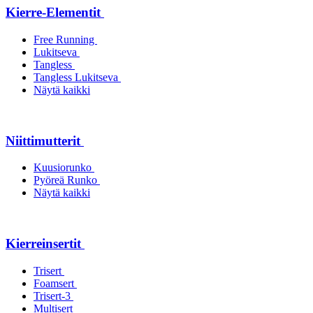
Kierre-Elementit
Free Running
Lukitseva
Tangless
Tangless Lukitseva
Näytä kaikki
Niittimutterit
Kuusiorunko
Pyöreä Runko
Näytä kaikki
Kierreinsertit
Trisert
Foamsert
Trisert-3
Multisert