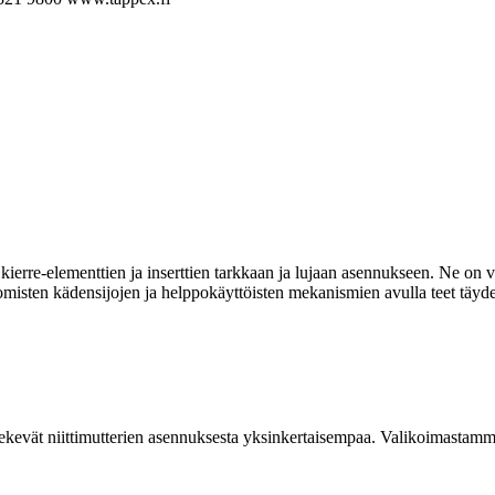
ierre-elementtien ja inserttien tarkkaan ja lujaan asennukseen. Ne on va
omisten kädensijojen ja helppokäyttöisten mekanismien avulla teet täyde
kevät niittimutterien asennuksesta yksinkertaisempaa. Valikoimastamme