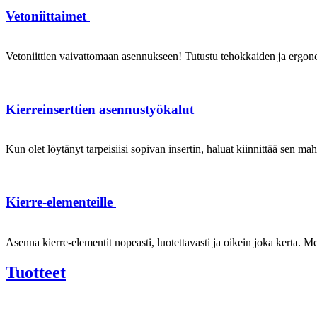
Vetoniittaimet
Vetoniittien vaivattomaan asennukseen! Tutustu tehokkaiden ja ergonom
Kierreinserttien asennustyökalut
Kun olet löytänyt tarpeisiisi sopivan insertin, haluat kiinnittää sen ma
Kierre-elementeille
Asenna kierre-elementit nopeasti, luotettavasti ja oikein joka kerta. Mei
Tuotteet