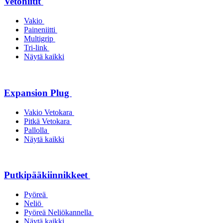
Vetoniitit
Vakio
Paineniitti
Multigrip
Tri-link
Näytä kaikki
Expansion Plug
Vakio Vetokara
Pitkä Vetokara
Pallolla
Näytä kaikki
Putkipääkiinnikkeet
Pyöreä
Neliö
Pyöreä Neliökannella
Näytä kaikki