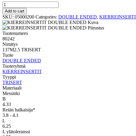
TRISERT
DOUBLE
Add to cart
ENDED
SKU:
05000200
Categories:
DOUBLE ENDED
,
KIERREINSERTI
137M2.5
TRISERT
quantity
Tuotenumero
80242
Nimitys
137M2.5 TRISERT
Tuote
DOUBLE ENDED
Tuoteryhmä
KIERREINSERTIT
Tyyppi
TRISERT
Materiaali
Messinki
B
4.33
Reiän halkaisija*
3.8 - 4.1
L
6.25
L ylätoleranssi