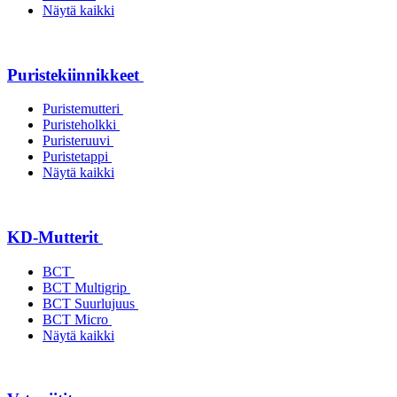
Näytä kaikki
Puristekiinnikkeet
Puristemutteri
Puristeholkki
Puristeruuvi
Puristetappi
Näytä kaikki
KD-Mutterit
BCT
BCT Multigrip
BCT Suurlujuus
BCT Micro
Näytä kaikki