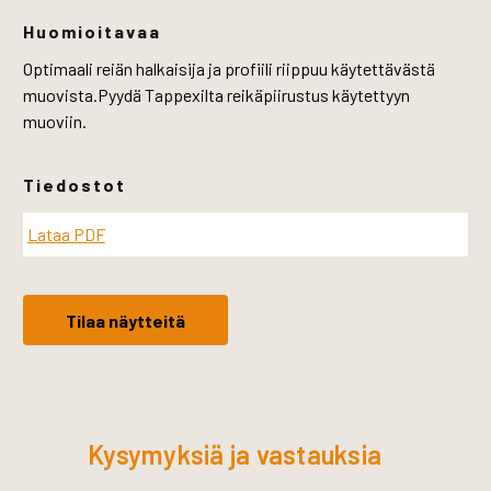
Huomioitavaa
Optimaali reiän halkaisija ja profiili riippuu käytettävästä
muovista.Pyydä Tappexilta reikäpiirustus käytettyyn
muoviin.
Tiedostot
Lataa PDF
Tilaa näytteitä
Kysymyksiä ja vastauksia