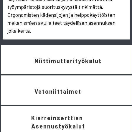
työympäristöjä suorituskyvystä tinkimättä.
Ergonomisten kädensijojen ja helppokäyttöisten
mekanismien avulla teet täydellisen asennuksen
joka kerta.
Niittimutterityökalut
Vetoniittaimet
Kierreinserttien
Asennustyökalut