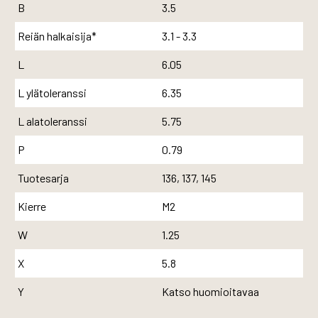
B
3.5
Reiän halkaisija*
3.1 - 3.3
L
6.05
L ylätoleranssi
6.35
L alatoleranssi
5.75
P
0.79
Tuotesarja
136, 137, 145
Kierre
M2
W
1.25
X
5.8
Y
Katso huomioitavaa