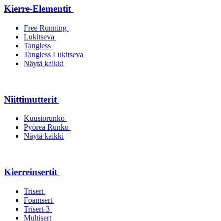
Kierre-Elementit
Free Running
Lukitseva
Tangless
Tangless Lukitseva
Näytä kaikki
Niittimutterit
Kuusiorunko
Pyöreä Runko
Näytä kaikki
Kierreinsertit
Trisert
Foamsert
Trisert-3
Multisert