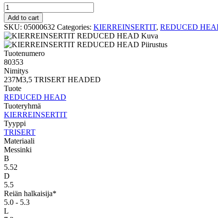
TRISERT
REDUCED
Add to cart
HEAD
SKU:
05000632
Categories:
KIERREINSERTIT
,
REDUCED HEA
237M3,5
TRISERT
HEADED
Tuotenumero
quantity
80353
Nimitys
237M3,5 TRISERT HEADED
Tuote
REDUCED HEAD
Tuoteryhmä
KIERREINSERTIT
Tyyppi
TRISERT
Materiaali
Messinki
B
5.52
D
5.5
Reiän halkaisija*
5.0 - 5.3
L