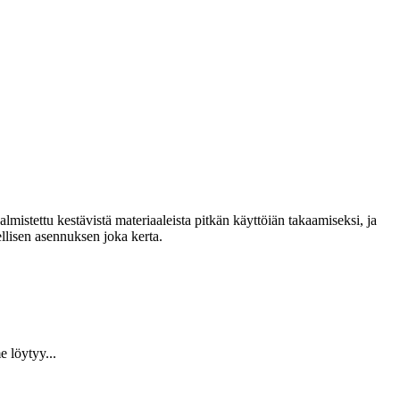
lmistettu kestävistä materiaaleista pitkän käyttöiän takaamiseksi, ja
llisen asennuksen joka kerta.
 löytyy...