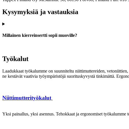
Kysymyksiä ja vastauksia
Millainen kierreinsertti sopii muoville?
Työkalut
Laadukkaat työkalumme on suunniteltu niittimuttereiden, vetoniittien, k
ne kestävät vaativia työympäristöjä suorituskyvystä tinkimättä. Ergon
Niittimutterityökalut
Yksi painallus, yksi asennus. Tehokkaat ja ergonomiset työkalumme te