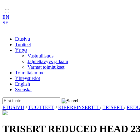
EN
SE
Etusivu
Tuotteet
Yritys
Vastuullisuus
Jäljitettävyys ja laatu
Varmat toimitukset
Toimittajamme
Yhteystiedot
English
Svenska
Skip
ETUSIVU
/
TUOTTEET
/
KIERREINSERTIT
/
TRISERT
/
RED
to
content
TRISERT REDUCED HEAD 23