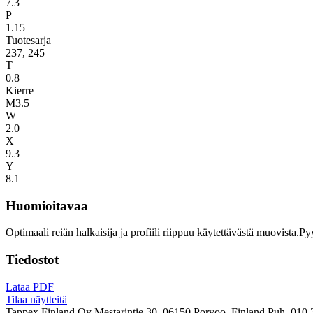
7.3
P
1.15
Tuotesarja
237, 245
T
0.8
Kierre
M3.5
W
2.0
X
9.3
Y
8.1
Huomioitavaa
Optimaali reiän halkaisija ja profiili riippuu käytettävästä muovista.P
Tiedostot
Lataa PDF
Tilaa näytteitä
Tappex Finland Oy
Mestarintie 30, 06150 Porvoo, Finland
Puh. 010 