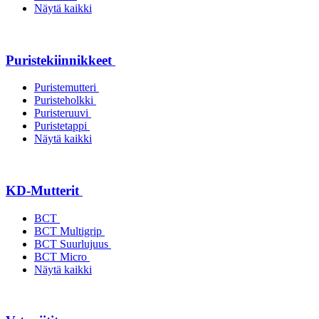
Näytä kaikki
Puristekiinnikkeet
Puristemutteri
Puristeholkki
Puristeruuvi
Puristetappi
Näytä kaikki
KD-Mutterit
BCT
BCT Multigrip
BCT Suurlujuus
BCT Micro
Näytä kaikki