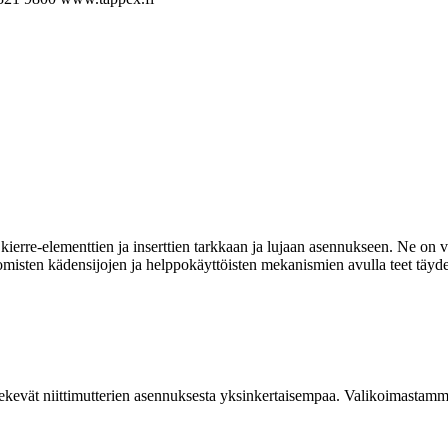
ierre-elementtien ja inserttien tarkkaan ja lujaan asennukseen. Ne on va
omisten kädensijojen ja helppokäyttöisten mekanismien avulla teet täyde
kevät niittimutterien asennuksesta yksinkertaisempaa. Valikoimastamme