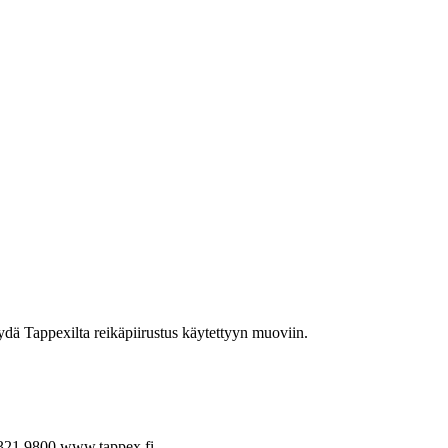
yydä Tappexilta reikäpiirustus käytettyyn muoviin.
321 9800
www.tappex.fi