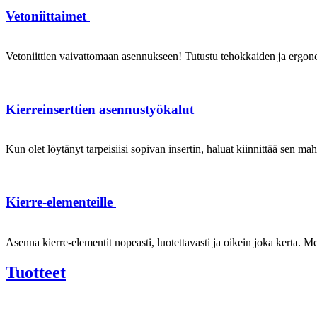
Vetoniittaimet
Vetoniittien vaivattomaan asennukseen! Tutustu tehokkaiden ja ergonom
Kierreinserttien asennustyökalut
Kun olet löytänyt tarpeisiisi sopivan insertin, haluat kiinnittää sen ma
Kierre-elementeille
Asenna kierre-elementit nopeasti, luotettavasti ja oikein joka kerta. Mei
Tuotteet