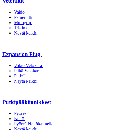
Vetoniitit
Vakio
Paineniitti
Multigrip
Tri-link
Näytä kaikki
Expansion Plug
Vakio Vetokara
Pitkä Vetokara
Pallolla
Näytä kaikki
Putkipääkiinnikkeet
Pyöreä
Neliö
Pyöreä Neliökannella
Näytä kaikki