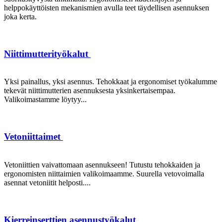
helppokäyttöisten mekanismien avulla teet täydellisen asennuksen
joka kerta.
Niittimutterityökalut
Yksi painallus, yksi asennus. Tehokkaat ja ergonomiset työkalumme
tekevät niittimutterien asennuksesta yksinkertaisempaa.
Valikoimastamme löytyy...
Vetoniittaimet
Vetoniittien vaivattomaan asennukseen! Tutustu tehokkaiden ja
ergonomisten niittaimien valikoimaamme. Suurella vetovoimalla
asennat vetoniitit helposti....
Kierreinserttien asennustyökalut