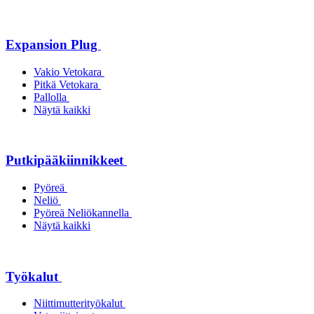
Expansion Plug
Vakio Vetokara
Pitkä Vetokara
Pallolla
Näytä kaikki
Putkipääkiinnikkeet
Pyöreä
Neliö
Pyöreä Neliökannella
Näytä kaikki
Työkalut
Niittimutterityökalut