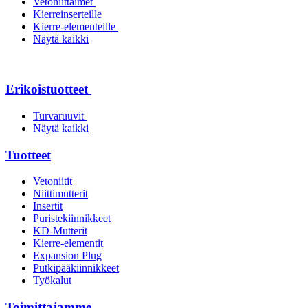
Vetoniittaimet
Kierreinserteille
Kierre-elementeille
Näytä kaikki
Erikoistuotteet
Turvaruuvit
Näytä kaikki
Tuotteet
Vetoniitit
Niittimutterit
Insertit
Puristekiinnikkeet
KD-Mutterit
Kierre-elementit
Expansion Plug
Putkipääkiinnikkeet
Työkalut
Toimittajamme