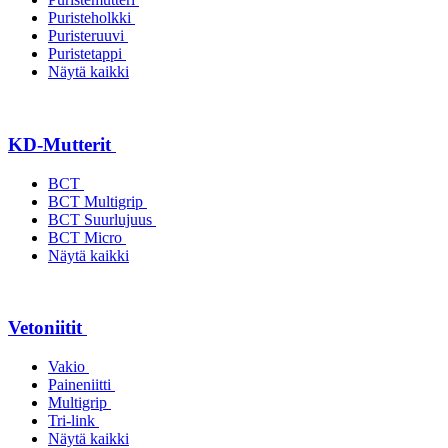
Puristeholkki
Puristeruuvi
Puristetappi
Näytä kaikki
KD-Mutterit
BCT
BCT Multigrip
BCT Suurlujuus
BCT Micro
Näytä kaikki
Vetoniitit
Vakio
Paineniitti
Multigrip
Tri-link
Näytä kaikki