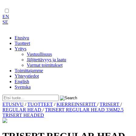
EN
SE
Etusivu
Tuotteet
Yritys
Vastuullisuus
Jäljitettävyys ja laatu
Varmat toimitukset
Toimittajamme
Yhteystiedot
English
Svenska
Skip
ETUSIVU
/
TUOTTEET
/
KIERREINSERTIT
/
TRISERT
/
to
REGULAR HEAD
/
TRISERT REGULAR HEAD 336M2.5
content
TRISERT HEADED