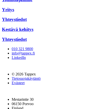
Yritys
Yhteystiedot
Kestävä kehitys
Yhteystiedot
010 321 9800
info@tappex.fi
LinkedIn
© 2026 Tappex
Tietosuojakäytäntö
Evästeet
Mestarintie 30
06150 Porvoo
Finland