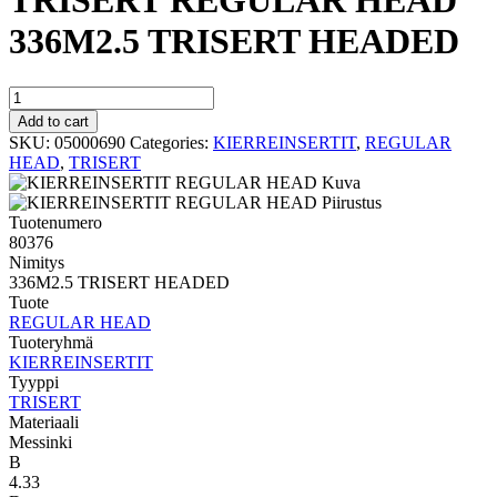
TRISERT REGULAR HEAD
336M2.5 TRISERT HEADED
TRISERT
REGULAR
Add to cart
HEAD
SKU:
05000690
Categories:
KIERREINSERTIT
,
REGULAR
336M2.5
HEAD
,
TRISERT
TRISERT
HEADED
quantity
Tuotenumero
80376
Nimitys
336M2.5 TRISERT HEADED
Tuote
REGULAR HEAD
Tuoteryhmä
KIERREINSERTIT
Tyyppi
TRISERT
Materiaali
Messinki
B
4.33