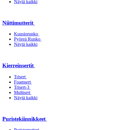
Näytä kaikki
Niittimutterit
Kuusiorunko
Pyöreä Runko
Näytä kaikki
Kierreinsertit
Trisert
Foamsert
Trisert-3
Multisert
Näytä kaikki
Puristekiinnikkeet
Puristemutteri