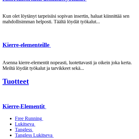
Kun olet löytänyt tarpeisiisi sopivan insertin, haluat kiinnittää sen
mahdollisimman helposti. Täältä löydät työkalut...
Kierre-elementeille
Asenna kierre-elementit nopeasti, luotettavasti ja oikein joka kerta.
Meiltä löydät työkalut ja tarvikkeet sekä...
Tuotteet
Kierre-Elementit
Free Running
Lukitseva
Tangless
Tangless Lukitseva