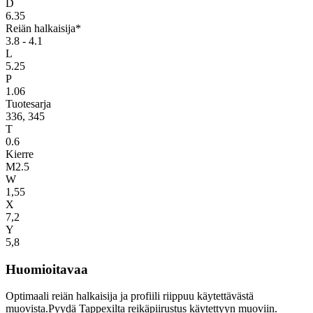
D
6.35
Reiän halkaisija*
3.8 - 4.1
L
5.25
P
1.06
Tuotesarja
336, 345
T
0.6
Kierre
M2.5
W
1,55
X
7,2
Y
5,8
Huomioitavaa
Optimaali reiän halkaisija ja profiili riippuu käytettävästä
muovista.Pyydä Tappexilta reikäpiirustus käytettyyn muoviin.