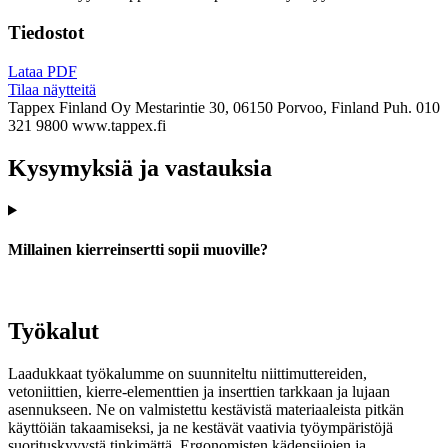
Tiedostot
Lataa PDF
Tilaa näytteitä
Tappex Finland Oy
Mestarintie 30, 06150 Porvoo, Finland
Puh. 010
321 9800
www.tappex.fi
Kysymyksiä ja vastauksia
Millainen kierreinsertti sopii muoville?
Työkalut
Laadukkaat työkalumme on suunniteltu niittimuttereiden,
vetoniittien, kierre-elementtien ja inserttien tarkkaan ja lujaan
asennukseen. Ne on valmistettu kestävistä materiaaleista pitkän
käyttöiän takaamiseksi, ja ne kestävät vaativia työympäristöjä
suorituskyvystä tinkimättä. Ergonomisten kädensijojen ja