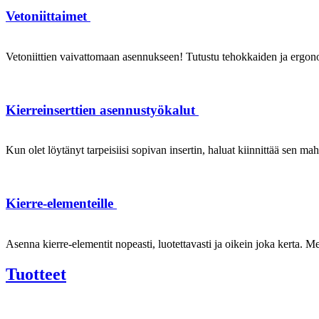
Vetoniittaimet
Vetoniittien vaivattomaan asennukseen! Tutustu tehokkaiden ja ergonom
Kierreinserttien asennustyökalut
Kun olet löytänyt tarpeisiisi sopivan insertin, haluat kiinnittää sen ma
Kierre-elementeille
Asenna kierre-elementit nopeasti, luotettavasti ja oikein joka kerta. Mei
Tuotteet