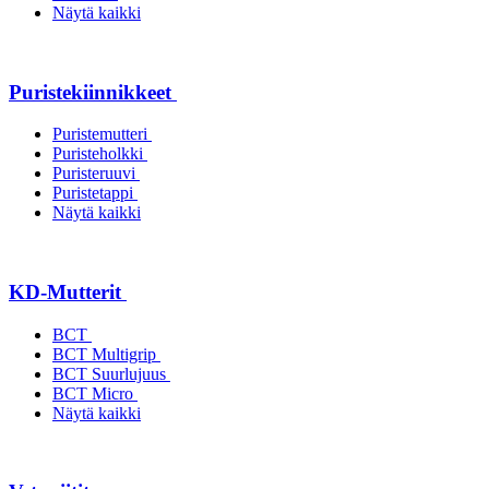
Näytä kaikki
Puristekiinnikkeet
Puristemutteri
Puristeholkki
Puristeruuvi
Puristetappi
Näytä kaikki
KD-Mutterit
BCT
BCT Multigrip
BCT Suurlujuus
BCT Micro
Näytä kaikki