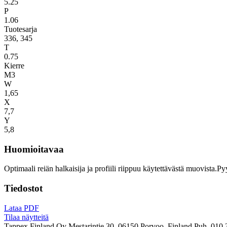
5.25
P
1.06
Tuotesarja
336, 345
T
0.75
Kierre
M3
W
1,65
X
7,7
Y
5,8
Huomioitavaa
Optimaali reiän halkaisija ja profiili riippuu käytettävästä muovista.P
Tiedostot
Lataa PDF
Tilaa näytteitä
Tappex Finland Oy
Mestarintie 30, 06150 Porvoo, Finland
Puh. 010 