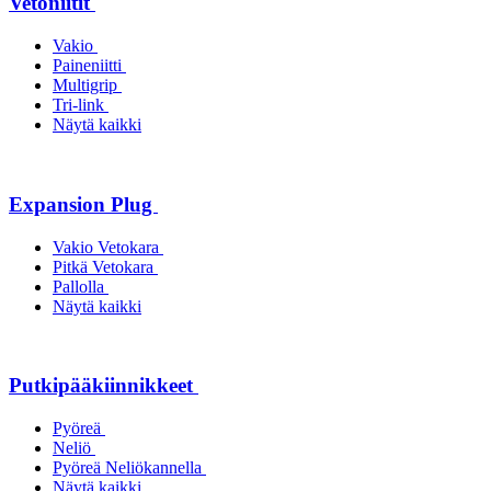
Vetoniitit
Vakio
Paineniitti
Multigrip
Tri-link
Näytä kaikki
Expansion Plug
Vakio Vetokara
Pitkä Vetokara
Pallolla
Näytä kaikki
Putkipääkiinnikkeet
Pyöreä
Neliö
Pyöreä Neliökannella
Näytä kaikki