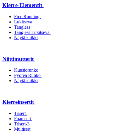
Kierre-Elementit
Free Running
Lukitseva
Tangless
Tangless Lukitseva
Näytä kaikki
Niittimutterit
Kuusiorunko
Pyöreä Runko
Näytä kaikki
Kierreinsertit
Trisert
Foamsert
Trisert-3
Multisert