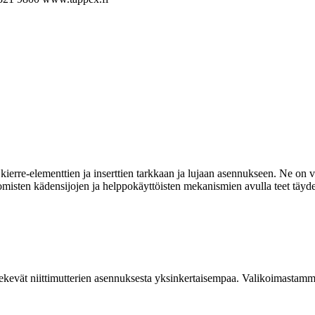
ierre-elementtien ja inserttien tarkkaan ja lujaan asennukseen. Ne on va
omisten kädensijojen ja helppokäyttöisten mekanismien avulla teet täyde
kevät niittimutterien asennuksesta yksinkertaisempaa. Valikoimastamme