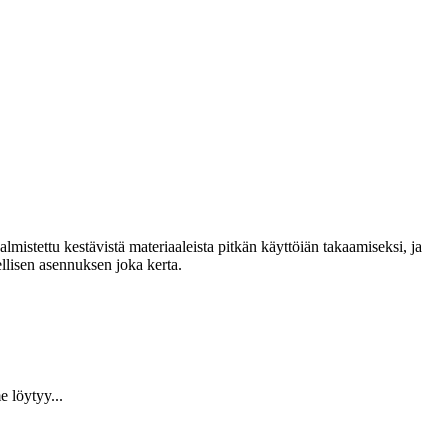
lmistettu kestävistä materiaaleista pitkän käyttöiän takaamiseksi, ja
llisen asennuksen joka kerta.
 löytyy...