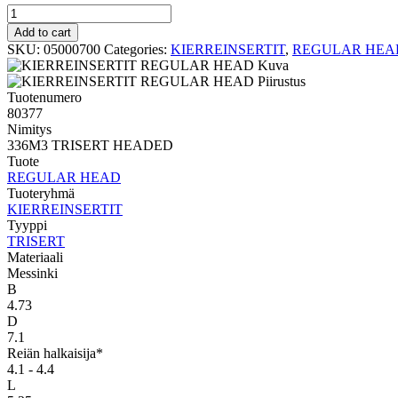
TRISERT
REGULAR
Add to cart
HEAD
SKU:
05000700
Categories:
KIERREINSERTIT
,
REGULAR HEA
336M3
TRISERT
HEADED
Tuotenumero
quantity
80377
Nimitys
336M3 TRISERT HEADED
Tuote
REGULAR HEAD
Tuoteryhmä
KIERREINSERTIT
Tyyppi
TRISERT
Materiaali
Messinki
B
4.73
D
7.1
Reiän halkaisija*
4.1 - 4.4
L