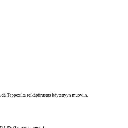
yydä Tappexilta reikäpiirustus käytettyyn muoviin.
321 9800
www.tappex.fi