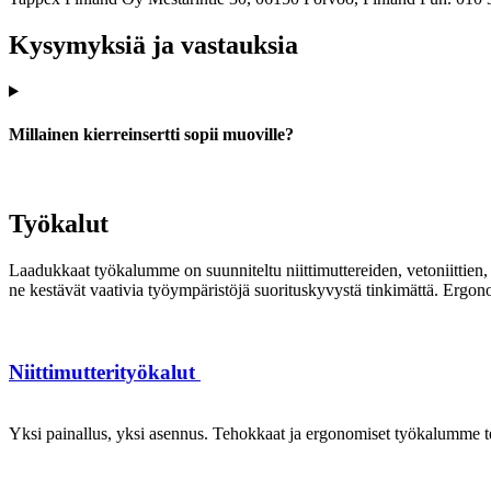
Kysymyksiä ja vastauksia
Millainen kierreinsertti sopii muoville?
Työkalut
Laadukkaat työkalumme on suunniteltu niittimuttereiden, vetoniittien, k
ne kestävät vaativia työympäristöjä suorituskyvystä tinkimättä. Ergon
Niittimutterityökalut
Yksi painallus, yksi asennus. Tehokkaat ja ergonomiset työkalumme te