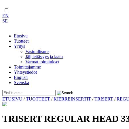
EN
SE
Etusivu
Tuotteet
Yritys
Vastuullisuus
Jäljitettävyys ja laatu
Varmat toimitukset
Toimittajamme
Yhteystiedot
English
Svenska
Skip
ETUSIVU
/
TUOTTEET
/
KIERREINSERTIT
/
TRISERT
/
REG
to
content
TRISERT REGULAR HEAD 3