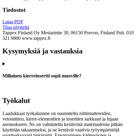
Tiedostot
Lataa PDF
Tilaa näytteitä
Tappex Finland Oy
Mestarintie 30, 06150 Porvoo, Finland
Puh. 010
321 9800
www.tappex.fi
Kysymyksiä ja vastauksia
Millainen kierreinsertti sopii muoville?
Työkalut
Laadukkaat työkalumme on suunniteltu niittimuttereiden,
vetoniittien, kierre-elementtien ja inserttien tarkkaan ja lujaan
asennukseen. Ne on valmistettu kestävistä materiaaleista pitkän
käyttöiän takaamiseksi, ja ne kestävät vaativia työympäristöjä
suorituskyvystä tinkimättä. Ergonomisten kädensijojen ja