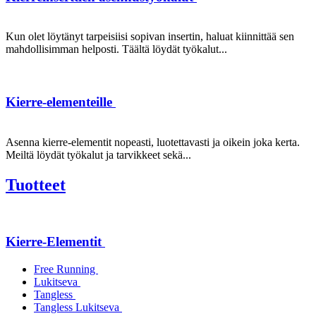
Kun olet löytänyt tarpeisiisi sopivan insertin, haluat kiinnittää sen
mahdollisimman helposti. Täältä löydät työkalut...
Kierre-elementeille
Asenna kierre-elementit nopeasti, luotettavasti ja oikein joka kerta.
Meiltä löydät työkalut ja tarvikkeet sekä...
Tuotteet
Kierre-Elementit
Free Running
Lukitseva
Tangless
Tangless Lukitseva