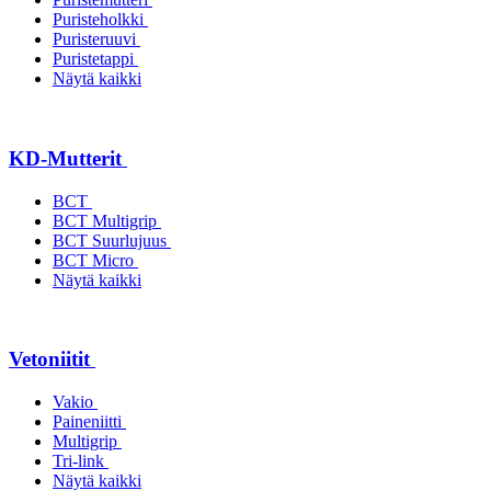
Puristeholkki
Puristeruuvi
Puristetappi
Näytä kaikki
KD-Mutterit
BCT
BCT Multigrip
BCT Suurlujuus
BCT Micro
Näytä kaikki
Vetoniitit
Vakio
Paineniitti
Multigrip
Tri-link
Näytä kaikki