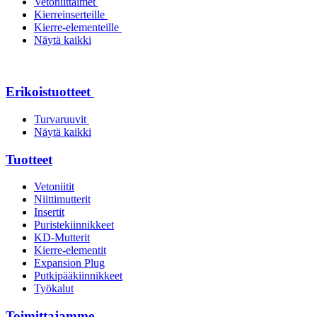
Vetoniittaimet
Kierreinserteille
Kierre-elementeille
Näytä kaikki
Erikoistuotteet
Turvaruuvit
Näytä kaikki
Tuotteet
Vetoniitit
Niittimutterit
Insertit
Puristekiinnikkeet
KD-Mutterit
Kierre-elementit
Expansion Plug
Putkipääkiinnikkeet
Työkalut
Toimittajamme