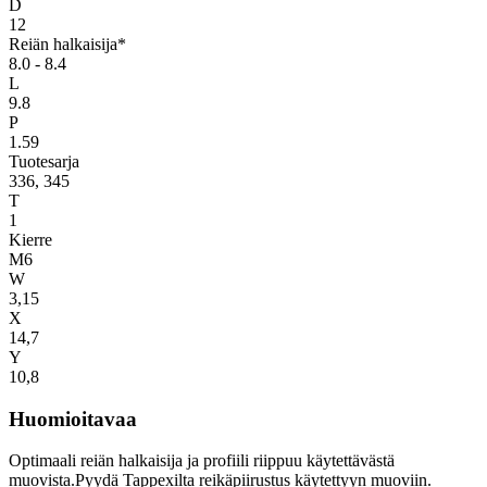
D
12
Reiän halkaisija*
8.0 - 8.4
L
9.8
P
1.59
Tuotesarja
336, 345
T
1
Kierre
M6
W
3,15
X
14,7
Y
10,8
Huomioitavaa
Optimaali reiän halkaisija ja profiili riippuu käytettävästä
muovista.Pyydä Tappexilta reikäpiirustus käytettyyn muoviin.