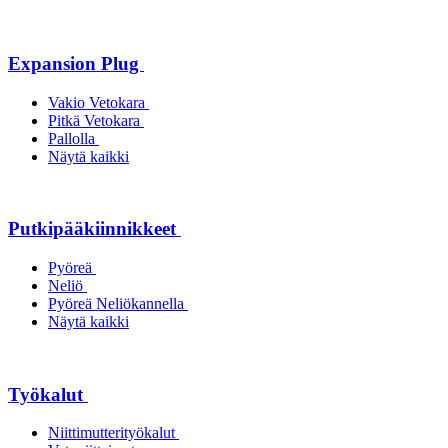
Expansion Plug
Vakio Vetokara
Pitkä Vetokara
Pallolla
Näytä kaikki
Putkipääkiinnikkeet
Pyöreä
Neliö
Pyöreä Neliökannella
Näytä kaikki
Työkalut
Niittimutterityökalut