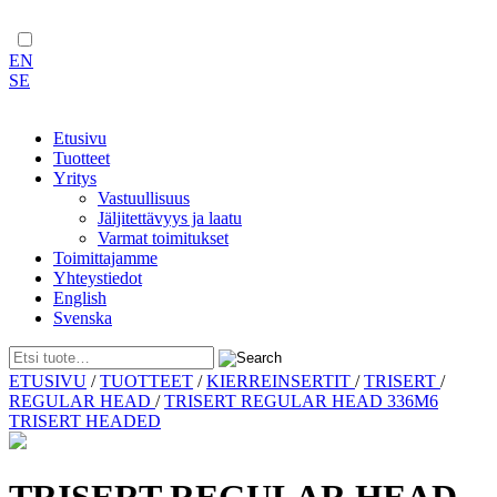
EN
SE
Etusivu
Tuotteet
Yritys
Vastuullisuus
Jäljitettävyys ja laatu
Varmat toimitukset
Toimittajamme
Yhteystiedot
English
Svenska
Skip
ETUSIVU
/
TUOTTEET
/
KIERREINSERTIT
/
TRISERT
/
to
REGULAR HEAD
/
TRISERT REGULAR HEAD 336M6
content
TRISERT HEADED