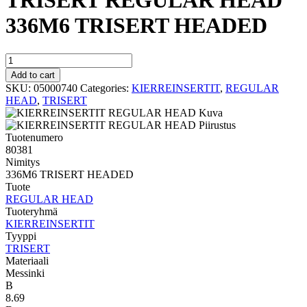
TRISERT REGULAR HEAD
336M6 TRISERT HEADED
TRISERT
REGULAR
Add to cart
HEAD
SKU:
05000740
Categories:
KIERREINSERTIT
,
REGULAR
336M6
HEAD
,
TRISERT
TRISERT
HEADED
quantity
Tuotenumero
80381
Nimitys
336M6 TRISERT HEADED
Tuote
REGULAR HEAD
Tuoteryhmä
KIERREINSERTIT
Tyyppi
TRISERT
Materiaali
Messinki
B
8.69