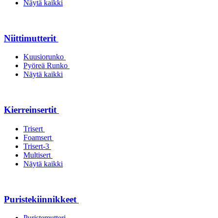
Näytä kaikki
Niittimutterit
Kuusiorunko
Pyöreä Runko
Näytä kaikki
Kierreinsertit
Trisert
Foamsert
Trisert-3
Multisert
Näytä kaikki
Puristekiinnikkeet
Puristemutteri