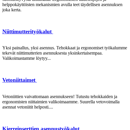
helppokäyttöisten mekanismien avulla teet täydellisen asennuksen
joka kerta.
Niittimutterityökalut
Yksi painallus, yksi asennus. Tehokkaat ja ergonomiset työkalumme
tekevät niittimutterien asennuksesta yksinkertaisempaa.
Valikoimastamme löytyy...
Vetoniittaimet
Vetoniittien vaivattomaan asennukseen! Tutustu tehokkaiden ja
ergonomisten niittaimien valikoimaamme. Suurella vetovoimalla
asennat vetoniitit helposti....
Kierreinserttien asennustyökalut