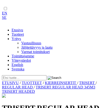
EN
SE
Etusivu
Tuotteet
Yritys
Vastuullisuus
Jäljitettävyys ja laatu
Varmat toimitukset
Toimittajamme
Yhteystiedot
English
Svenska
Skip
ETUSIVU
/
TUOTTEET
/
KIERREINSERTIT
/
TRISERT
/
to
REGULAR HEAD
/
TRISERT REGULAR HEAD 345M3
content
TRISERT HEADED