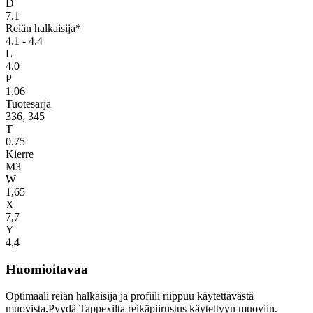
D
7.1
Reiän halkaisija*
4.1 - 4.4
L
4.0
P
1.06
Tuotesarja
336, 345
T
0.75
Kierre
M3
W
1,65
X
7,7
Y
4,4
Huomioitavaa
Optimaali reiän halkaisija ja profiili riippuu käytettävästä
muovista.Pyydä Tappexilta reikäpiirustus käytettyyn muoviin.