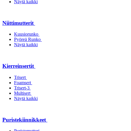
Näytä kaikki
Niittimutterit
Kuusiorunko
Pyöreä Runko
Näytä kaikki
Kierreinsertit
Trisert
Foamsert
Trisert-3
Multisert
Näytä kaikki
Puristekiinnikkeet
Puristemutteri