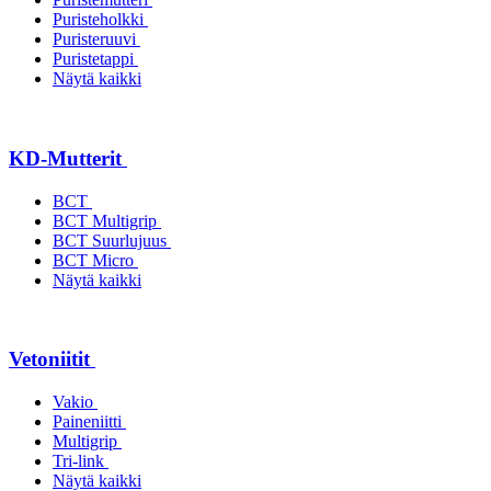
Puristeholkki
Puristeruuvi
Puristetappi
Näytä kaikki
KD-Mutterit
BCT
BCT Multigrip
BCT Suurlujuus
BCT Micro
Näytä kaikki
Vetoniitit
Vakio
Paineniitti
Multigrip
Tri-link
Näytä kaikki