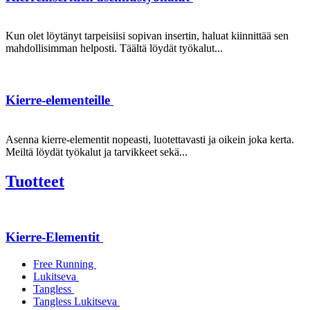
Kun olet löytänyt tarpeisiisi sopivan insertin, haluat kiinnittää sen
mahdollisimman helposti. Täältä löydät työkalut...
Kierre-elementeille
Asenna kierre-elementit nopeasti, luotettavasti ja oikein joka kerta.
Meiltä löydät työkalut ja tarvikkeet sekä...
Tuotteet
Kierre-Elementit
Free Running
Lukitseva
Tangless
Tangless Lukitseva