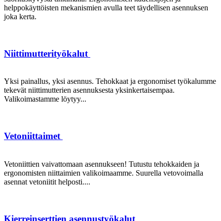
helppokäyttöisten mekanismien avulla teet täydellisen asennuksen
joka kerta.
Niittimutterityökalut
Yksi painallus, yksi asennus. Tehokkaat ja ergonomiset työkalumme
tekevät niittimutterien asennuksesta yksinkertaisempaa.
Valikoimastamme löytyy...
Vetoniittaimet
Vetoniittien vaivattomaan asennukseen! Tutustu tehokkaiden ja
ergonomisten niittaimien valikoimaamme. Suurella vetovoimalla
asennat vetoniitit helposti....
Kierreinserttien asennustyökalut