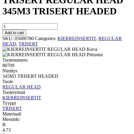
TRISERT REGULAR HEAD
345M3 TRISERT HEADED
TRISERT
REGULAR
Add to cart
HEAD
SKU:
05000780
Categories:
KIERREINSERTIT
,
REGULAR
345M3
HEAD
,
TRISERT
TRISERT
HEADED
quantity
Tuotenumero
80709
Nimitys
345M3 TRISERT HEADED
Tuote
REGULAR HEAD
Tuoteryhmä
KIERREINSERTIT
Tyyppi
TRISERT
Materiaali
Messinki
B
4.73