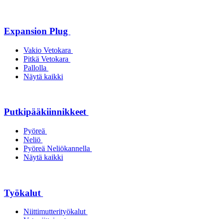
Expansion Plug
Vakio Vetokara
Pitkä Vetokara
Pallolla
Näytä kaikki
Putkipääkiinnikkeet
Pyöreä
Neliö
Pyöreä Neliökannella
Näytä kaikki
Työkalut
Niittimutterityökalut