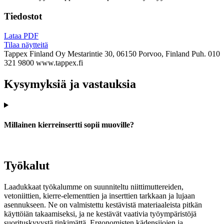
Tiedostot
Lataa PDF
Tilaa näytteitä
Tappex Finland Oy
Mestarintie 30, 06150 Porvoo, Finland
Puh. 010
321 9800
www.tappex.fi
Kysymyksiä ja vastauksia
Millainen kierreinsertti sopii muoville?
Työkalut
Laadukkaat työkalumme on suunniteltu niittimuttereiden,
vetoniittien, kierre-elementtien ja inserttien tarkkaan ja lujaan
asennukseen. Ne on valmistettu kestävistä materiaaleista pitkän
käyttöiän takaamiseksi, ja ne kestävät vaativia työympäristöjä
suorituskyvystä tinkimättä. Ergonomisten kädensijojen ja