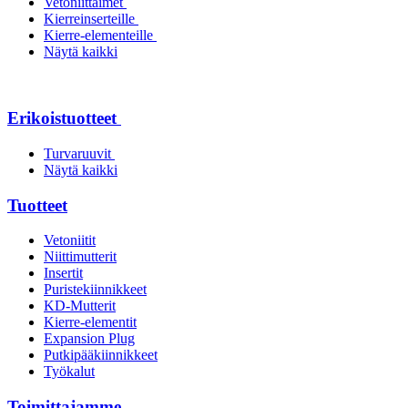
Vetoniittaimet
Kierreinserteille
Kierre-elementeille
Näytä kaikki
Erikoistuotteet
Turvaruuvit
Näytä kaikki
Tuotteet
Vetoniitit
Niittimutterit
Insertit
Puristekiinnikkeet
KD-Mutterit
Kierre-elementit
Expansion Plug
Putkipääkiinnikkeet
Työkalut
Toimittajamme