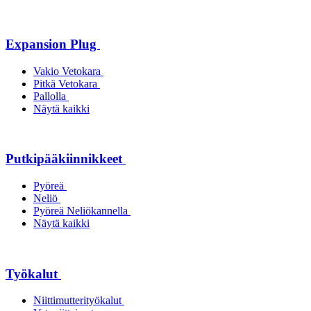
Expansion Plug
Vakio Vetokara
Pitkä Vetokara
Pallolla
Näytä kaikki
Putkipääkiinnikkeet
Pyöreä
Neliö
Pyöreä Neliökannella
Näytä kaikki
Työkalut
Niittimutterityökalut