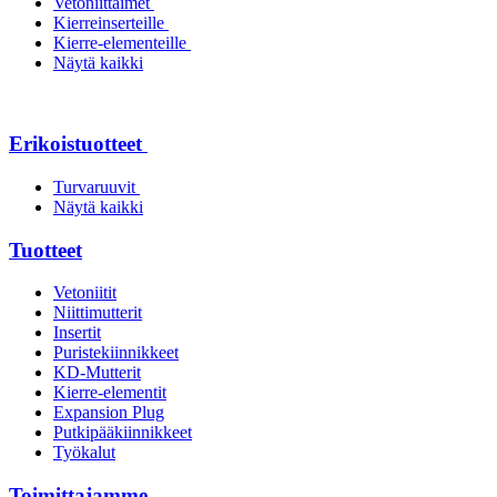
Vetoniittaimet
Kierreinserteille
Kierre-elementeille
Näytä kaikki
Erikoistuotteet
Turvaruuvit
Näytä kaikki
Tuotteet
Vetoniitit
Niittimutterit
Insertit
Puristekiinnikkeet
KD-Mutterit
Kierre-elementit
Expansion Plug
Putkipääkiinnikkeet
Työkalut
Toimittajamme