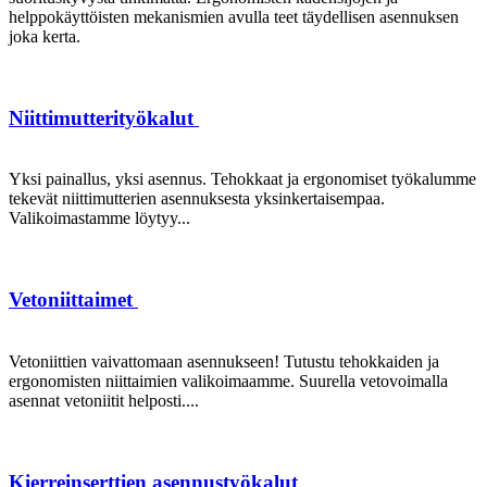
helppokäyttöisten mekanismien avulla teet täydellisen asennuksen
joka kerta.
Niittimutterityökalut
Yksi painallus, yksi asennus. Tehokkaat ja ergonomiset työkalumme
tekevät niittimutterien asennuksesta yksinkertaisempaa.
Valikoimastamme löytyy...
Vetoniittaimet
Vetoniittien vaivattomaan asennukseen! Tutustu tehokkaiden ja
ergonomisten niittaimien valikoimaamme. Suurella vetovoimalla
asennat vetoniitit helposti....
Kierreinserttien asennustyökalut