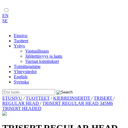
EN
SE
Etusivu
Tuotteet
Yritys
Vastuullisuus
Jäljitettävyys ja laatu
Varmat toimitukset
Toimittajamme
Yhteystiedot
English
Svenska
Skip
ETUSIVU
/
TUOTTEET
/
KIERREINSERTIT
/
TRISERT
/
to
REGULAR HEAD
/
TRISERT REGULAR HEAD 345M6
content
TRISERT HEADED