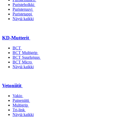
Puristeholkki
Puristeruuvi
Puristetappi
Näytä kaikki
KD-Mutterit
BCT
BCT Multigrip
BCT Suurlujuus
BCT Micro
Näytä kaikki
Vetoniitit
Vakio
Paineniitti
Multigrip
Tri-link
Näytä kaikki