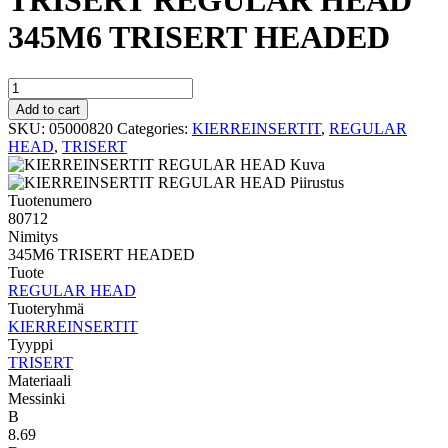
TRISERT REGULAR HEAD
345M6 TRISERT HEADED
TRISERT
REGULAR
Add to cart
HEAD
SKU:
05000820
Categories:
KIERREINSERTIT
,
REGULAR
345M6
HEAD
,
TRISERT
TRISERT
HEADED
quantity
Tuotenumero
80712
Nimitys
345M6 TRISERT HEADED
Tuote
REGULAR HEAD
Tuoteryhmä
KIERREINSERTIT
Tyyppi
TRISERT
Materiaali
Messinki
B
8.69