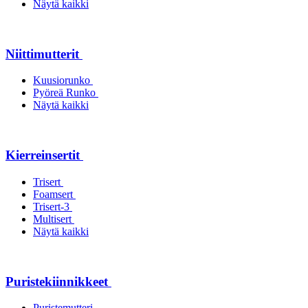
Näytä kaikki
Niittimutterit
Kuusiorunko
Pyöreä Runko
Näytä kaikki
Kierreinsertit
Trisert
Foamsert
Trisert-3
Multisert
Näytä kaikki
Puristekiinnikkeet
Puristemutteri