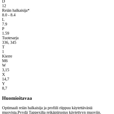
D
12
Reiän halkaisija*
8.0 - 8.4
L
7.9
P
1.59
Tuotesarja
336, 345
T
1
Kierre
M6
W
3,15
X
14,7
Y
8,7
Huomioitavaa
Optimaali reiän halkaisija ja profiili riippuu käytettävästä
muovista.Pyydä Tappexilta reikäpiirustus käytettyyn muoviin.