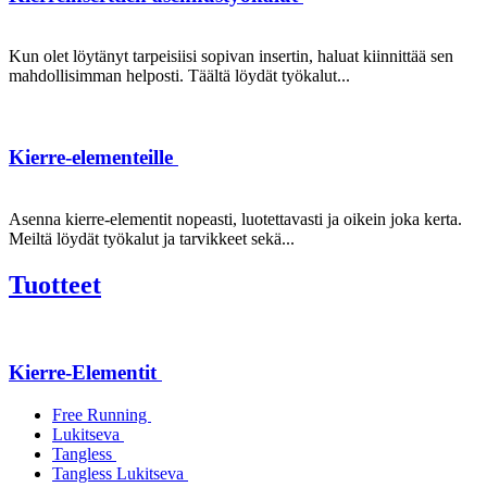
Kun olet löytänyt tarpeisiisi sopivan insertin, haluat kiinnittää sen
mahdollisimman helposti. Täältä löydät työkalut...
Kierre-elementeille
Asenna kierre-elementit nopeasti, luotettavasti ja oikein joka kerta.
Meiltä löydät työkalut ja tarvikkeet sekä...
Tuotteet
Kierre-Elementit
Free Running
Lukitseva
Tangless
Tangless Lukitseva