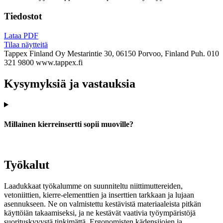
Tiedostot
Lataa PDF
Tilaa näytteitä
Tappex Finland Oy
Mestarintie 30, 06150 Porvoo, Finland
Puh. 010
321 9800
www.tappex.fi
Kysymyksiä ja vastauksia
Millainen kierreinsertti sopii muoville?
Työkalut
Laadukkaat työkalumme on suunniteltu niittimuttereiden,
vetoniittien, kierre-elementtien ja inserttien tarkkaan ja lujaan
asennukseen. Ne on valmistettu kestävistä materiaaleista pitkän
käyttöiän takaamiseksi, ja ne kestävät vaativia työympäristöjä
suorituskyvystä tinkimättä. Ergonomisten kädensijojen ja