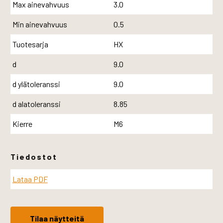
Max ainevahvuus
3.0
Min ainevahvuus
0.5
Tuotesarja
HX
d
9.0
d ylätoleranssi
9.0
d alatoleranssi
8.85
Kierre
M6
Tiedostot
Lataa PDF
Tilaa näytteitä