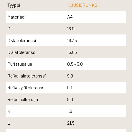
Tyyppi
KUUSIORUNKO
Materiaali
A4
D
16.0
D ylätoleranssi
16.35
D alatoleranssi
15.65
Puristusalue
0.5 - 3.0
Reikä, alatoleranssi
9.0
Reikä, ylätoleranssi
9.1
Reiän halkaisija
9.0
K
1.5
L
21.5