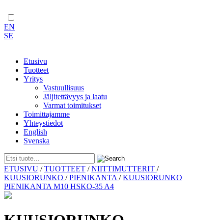
EN
SE
Etusivu
Tuotteet
Yritys
Vastuullisuus
Jäljitettävyys ja laatu
Varmat toimitukset
Toimittajamme
Yhteystiedot
English
Svenska
Skip
ETUSIVU
/
TUOTTEET
/
NIITTIMUTTERIT
/
to
KUUSIORUNKO
/
PIENIKANTA
/
KUUSIORUNKO
content
PIENIKANTA M10 HSKO-35 A4