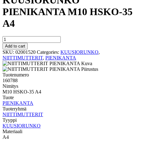
KUUSIORUNKO
PIENIKANTA M10 HSKO-35
A4
KUUSIORUNKO
PIENIKANTA
Add to cart
M10
SKU:
02001520
Categories:
KUUSIORUNKO
,
HSKO-
NIITTIMUTTERIT
,
PIENIKANTA
35
A4
quantity
Tuotenumero
160788
Nimitys
M10 HSKO-35 A4
Tuote
PIENIKANTA
Tuoteryhmä
NIITTIMUTTERIT
Tyyppi
KUUSIORUNKO
Materiaali
A4