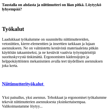
Taustalla on ahdasta ja niittimutteri on liian pitkä. Löytyykö
lyhyempää?
Työkalut
Laadukkaat työkalumme on suunniteltu niittimuttereiden,
vetoniittien, kierre-elementtien ja inserttien tarkkaan ja lujaan
asennukseen. Ne on valmistettu kestävistä materiaaleista pitkän
käyttöiän takaamiseksi, ja ne kestävät vaativia työympäristöjä
suorituskyvystä tinkimättä. Ergonomisten kädensijojen ja
helppokäyttöisten mekanismien avulla teet täydellisen asennuksen
joka kerta.
Niittimutterityökalut
Yksi painallus, yksi asennus. Tehokkaat ja ergonomiset työkalumme
tekevät niittimutterien asennuksesta yksinkertaisempaa.
Valikoimastamme löytyy...