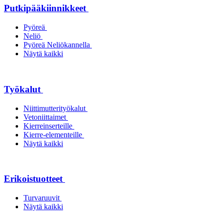
Putkipääkiinnikkeet
Pyöreä
Neliö
Pyöreä Neliökannella
Näytä kaikki
Työkalut
Niittimutterityökalut
Vetoniittaimet
Kierreinserteille
Kierre-elementeille
Näytä kaikki
Erikoistuotteet
Turvaruuvit
Näytä kaikki