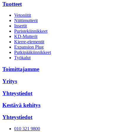
Tuotteet
Vetoniitit
Niittimutterit
Insertit
Puristekiinnikkeet
KD-Mutterit
Kierre-elementit
Expansion Plug
Putkipääkiinnikkeet
Työkalut
Toimittajamme
Yritys
Yhteystiedot
Kestävä kehitys
Yhteystiedot
010 321 9800