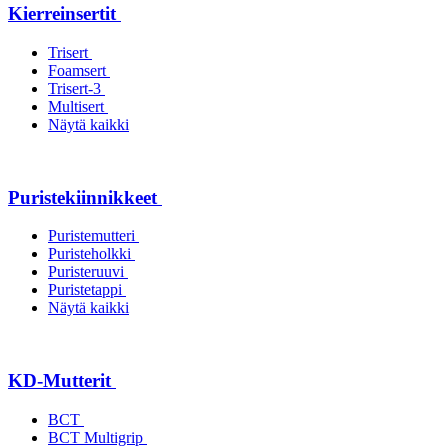
Kierreinsertit
Trisert
Foamsert
Trisert-3
Multisert
Näytä kaikki
Puristekiinnikkeet
Puristemutteri
Puristeholkki
Puristeruuvi
Puristetappi
Näytä kaikki
KD-Mutterit
BCT
BCT Multigrip