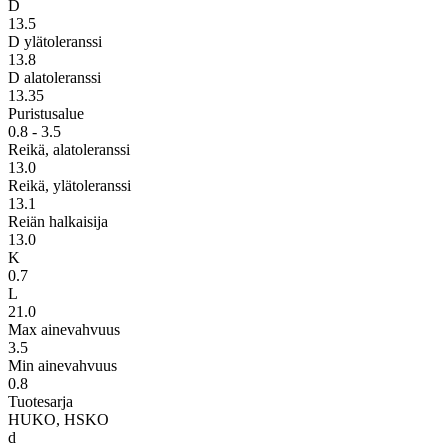
D
13.5
D ylätoleranssi
13.8
D alatoleranssi
13.35
Puristusalue
0.8 - 3.5
Reikä, alatoleranssi
13.0
Reikä, ylätoleranssi
13.1
Reiän halkaisija
13.0
K
0.7
L
21.0
Max ainevahvuus
3.5
Min ainevahvuus
0.8
Tuotesarja
HUKO, HSKO
d