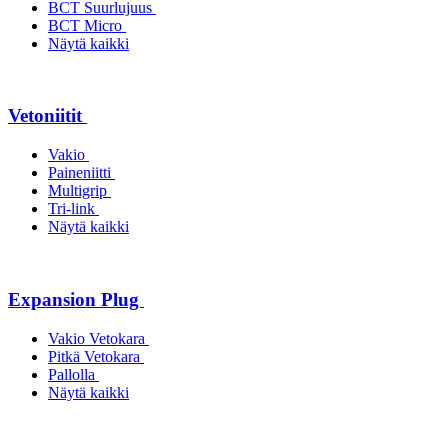
BCT Suurlujuus
BCT Micro
Näytä kaikki
Vetoniitit
Vakio
Paineniitti
Multigrip
Tri-link
Näytä kaikki
Expansion Plug
Vakio Vetokara
Pitkä Vetokara
Pallolla
Näytä kaikki