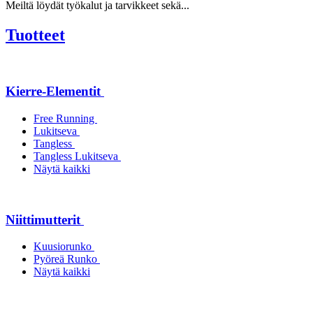
Meiltä löydät työkalut ja tarvikkeet sekä...
Tuotteet
Kierre-Elementit
Free Running
Lukitseva
Tangless
Tangless Lukitseva
Näytä kaikki
Niittimutterit
Kuusiorunko
Pyöreä Runko
Näytä kaikki