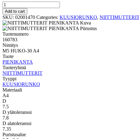
KUUSIORUNKO
PIENIKANTA
Add to cart
M5
SKU:
02001470
Categories:
KUUSIORUNKO
,
NIITTIMUTTERI
HUKO-
30
A4
Tuotenumero
quantity
160783
Nimitys
M5 HUKO-30 A4
Tuote
PIENIKANTA
Tuoteryhmä
NIITTIMUTTERIT
Tyyppi
KUUSIORUNKO
Materiaali
A4
D
7.5
D ylätoleranssi
7.8
D alatoleranssi
7.35
Puristusalue