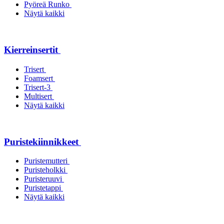
Pyöreä Runko
Näytä kaikki
Kierreinsertit
Trisert
Foamsert
Trisert-3
Multisert
Näytä kaikki
Puristekiinnikkeet
Puristemutteri
Puristeholkki
Puristeruuvi
Puristetappi
Näytä kaikki