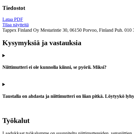
Tiedostot
Lataa PDF
Tilaa näytteitä
Tappex Finland Oy
Mestarintie 30, 06150 Porvoo, Finland
Puh. 010 
Kysymyksiä ja vastauksia
Niittimutteri ei ole kunnolla kiinni, se pyörii. Miksi?
Taustalla on ahdasta ja niittimutteri on liian pitkä. Löytyykö ly
Työkalut
Laadukkaat työkalumme on suunniteltu niittimuttereiden, vetoniittien, k