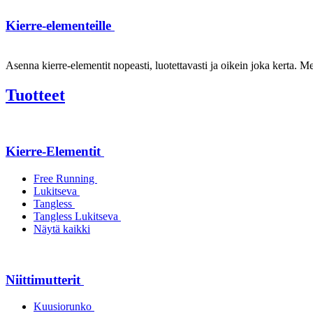
Kierre-elementeille
Asenna kierre-elementit nopeasti, luotettavasti ja oikein joka kerta. Mei
Tuotteet
Kierre-Elementit
Free Running
Lukitseva
Tangless
Tangless Lukitseva
Näytä kaikki
Niittimutterit
Kuusiorunko