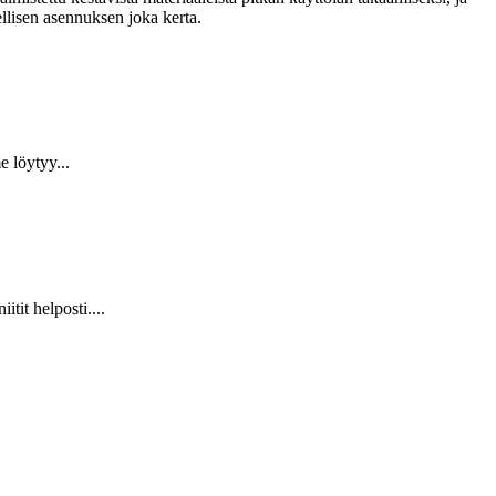
llisen asennuksen joka kerta.
 löytyy...
it helposti....