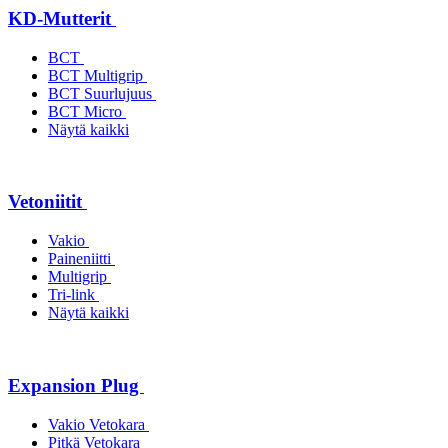
KD-Mutterit
BCT
BCT Multigrip
BCT Suurlujuus
BCT Micro
Näytä kaikki
Vetoniitit
Vakio
Paineniitti
Multigrip
Tri-link
Näytä kaikki
Expansion Plug
Vakio Vetokara
Pitkä Vetokara