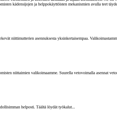
omisten kädensijojen ja helppokäyttöisten mekanismien avulla teet täyde
kevät niittimutterien asennuksesta yksinkertaisempaa. Valikoimastamme
isten niittaimien valikoimaamme. Suurella vetovoimalla asennat vetoniit
hdollisimman helposti. Täältä löydät työkalut...