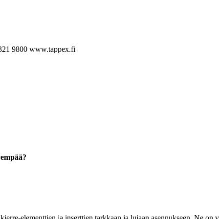
321 9800
www.tappex.fi
hyempää?
ierre-elementtien ja inserttien tarkkaan ja lujaan asennukseen. Ne on va