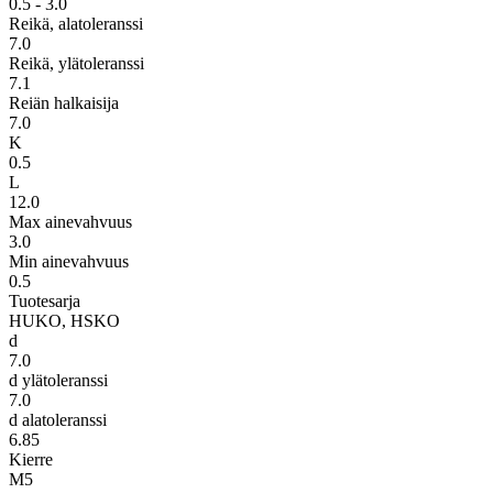
0.5 - 3.0
Reikä, alatoleranssi
7.0
Reikä, ylätoleranssi
7.1
Reiän halkaisija
7.0
K
0.5
L
12.0
Max ainevahvuus
3.0
Min ainevahvuus
0.5
Tuotesarja
HUKO, HSKO
d
7.0
d ylätoleranssi
7.0
d alatoleranssi
6.85
Kierre
M5