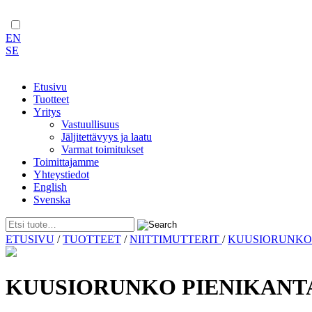
EN
SE
Etusivu
Tuotteet
Yritys
Vastuullisuus
Jäljitettävyys ja laatu
Varmat toimitukset
Toimittajamme
Yhteystiedot
English
Svenska
Skip
ETUSIVU
/
TUOTTEET
/
NIITTIMUTTERIT
/
KUUSIORUNK
to
content
KUUSIORUNKO PIENIKANTA