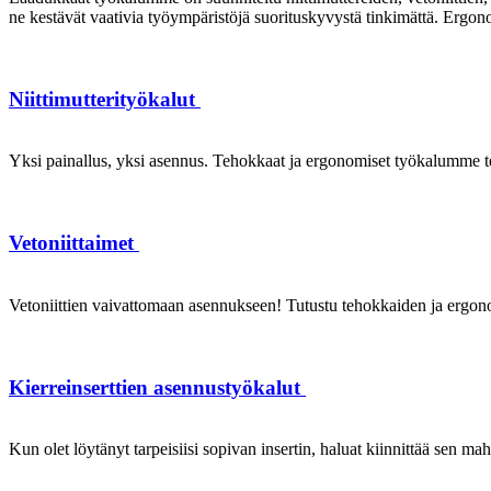
ne kestävät vaativia työympäristöjä suorituskyvystä tinkimättä. Ergon
Niittimutterityökalut
Yksi painallus, yksi asennus. Tehokkaat ja ergonomiset työkalumme te
Vetoniittaimet
Vetoniittien vaivattomaan asennukseen! Tutustu tehokkaiden ja ergonom
Kierreinserttien asennustyökalut
Kun olet löytänyt tarpeisiisi sopivan insertin, haluat kiinnittää sen ma