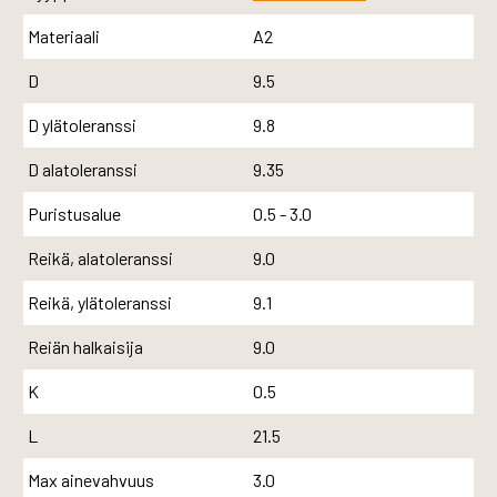
Materiaali
A2
D
9.5
D ylätoleranssi
9.8
D alatoleranssi
9.35
Puristusalue
0.5 - 3.0
Reikä, alatoleranssi
9.0
Reikä, ylätoleranssi
9.1
Reiän halkaisija
9.0
K
0.5
L
21.5
Max ainevahvuus
3.0