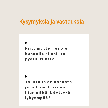
Kysymyksiä ja vastauksia
Niittimutteri ei ole
kunnolla kiinni, se
pyörii. Miksi?
Taustalla on ahdasta
ja niittimutteri on
liian pitkä. Löytyykö
lyhyempää?