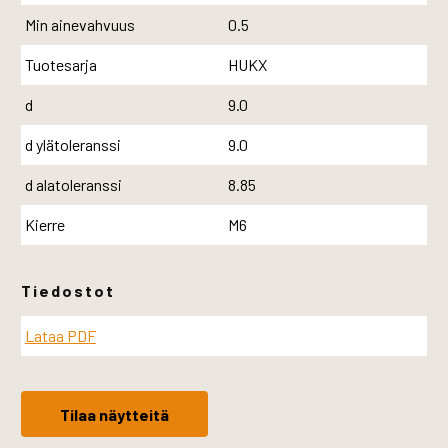
Min ainevahvuus
0.5
Tuotesarja
HUKX
d
9.0
d ylätoleranssi
9.0
d alatoleranssi
8.85
Kierre
M6
Tiedostot
Lataa PDF
Tilaa näytteitä