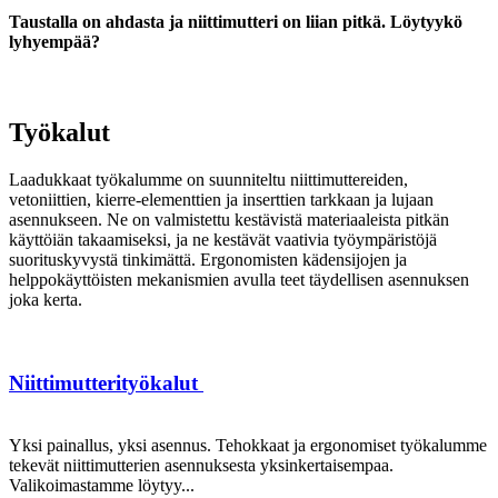
Taustalla on ahdasta ja niittimutteri on liian pitkä. Löytyykö
lyhyempää?
Työkalut
Laadukkaat työkalumme on suunniteltu niittimuttereiden,
vetoniittien, kierre-elementtien ja inserttien tarkkaan ja lujaan
asennukseen. Ne on valmistettu kestävistä materiaaleista pitkän
käyttöiän takaamiseksi, ja ne kestävät vaativia työympäristöjä
suorituskyvystä tinkimättä. Ergonomisten kädensijojen ja
helppokäyttöisten mekanismien avulla teet täydellisen asennuksen
joka kerta.
Niittimutterityökalut
Yksi painallus, yksi asennus. Tehokkaat ja ergonomiset työkalumme
tekevät niittimutterien asennuksesta yksinkertaisempaa.
Valikoimastamme löytyy...