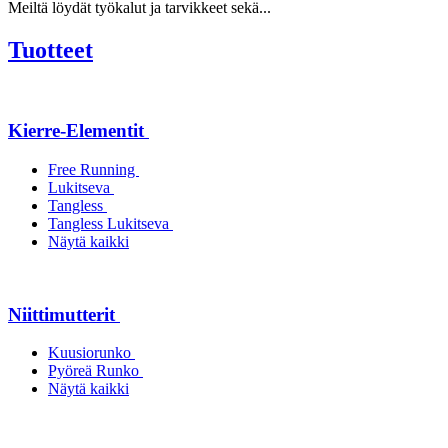
Meiltä löydät työkalut ja tarvikkeet sekä...
Tuotteet
Kierre-Elementit
Free Running
Lukitseva
Tangless
Tangless Lukitseva
Näytä kaikki
Niittimutterit
Kuusiorunko
Pyöreä Runko
Näytä kaikki