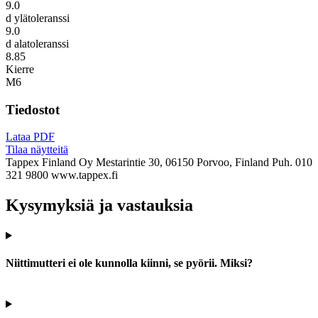
9.0
d ylätoleranssi
9.0
d alatoleranssi
8.85
Kierre
M6
Tiedostot
Lataa PDF
Tilaa näytteitä
Tappex Finland Oy
Mestarintie 30, 06150 Porvoo, Finland
Puh. 010
321 9800
www.tappex.fi
Kysymyksiä ja vastauksia
Niittimutteri ei ole kunnolla kiinni, se pyörii. Miksi?