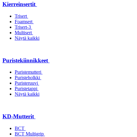
Kierreinsertit
Trisert
Foamsert
Trisert-3
Multisert
Näytä kaikki
Puristekiinnikkeet
Puristemutteri
Puristeholkki
Puristeruuvi
Puristetappi
Näytä kaikki
KD-Mutterit
BCT
BCT Multigrip