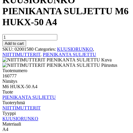
KUUSIORUNKO
PIENIKANTA SULJETTU M6
HUKX-50 A4
KUUSIORUNKO
PIENIKANTA
Add to cart
SULJETTU
SKU:
02001580
Categories:
KUUSIORUNKO
,
M6
NIITTIMUTTERIT
,
PIENIKANTA SULJETTU
HUKX-
50
A4
Tuotenumero
quantity
160777
Nimitys
M6 HUKX-50 A4
Tuote
PIENIKANTA SULJETTU
Tuoteryhmä
NIITTIMUTTERIT
Tyyppi
KUUSIORUNKO
Materiaali
A4