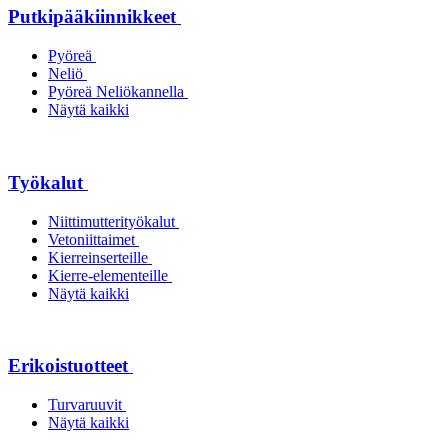
Putkipääkiinnikkeet
Pyöreä
Neliö
Pyöreä Neliökannella
Näytä kaikki
Työkalut
Niittimutterityökalut
Vetoniittaimet
Kierreinserteille
Kierre-elementeille
Näytä kaikki
Erikoistuotteet
Turvaruuvit
Näytä kaikki