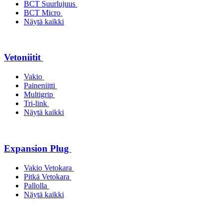
BCT Suurlujuus
BCT Micro
Näytä kaikki
Vetoniitit
Vakio
Paineniitti
Multigrip
Tri-link
Näytä kaikki
Expansion Plug
Vakio Vetokara
Pitkä Vetokara
Pallolla
Näytä kaikki