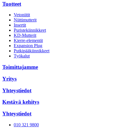
Tuotteet
Vetoniitit
Niittimutterit
Insertit
Puristekiinnikkeet
KD-Mutterit
Kierre-elementit
Expansion Plug
Putkipääkiinnikkeet
Työkalut
Toimittajamme
Yritys
Yhteystiedot
Kestävä kehitys
Yhteystiedot
010 321 9800