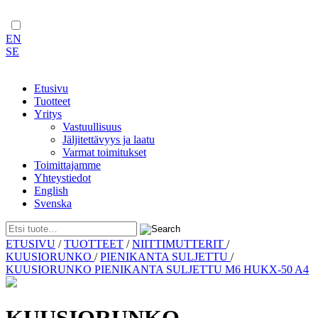
EN
SE
Etusivu
Tuotteet
Yritys
Vastuullisuus
Jäljitettävyys ja laatu
Varmat toimitukset
Toimittajamme
Yhteystiedot
English
Svenska
Skip
ETUSIVU
/
TUOTTEET
/
NIITTIMUTTERIT
/
to
KUUSIORUNKO
/
PIENIKANTA SULJETTU
/
content
KUUSIORUNKO PIENIKANTA SULJETTU M6 HUKX-50 A4