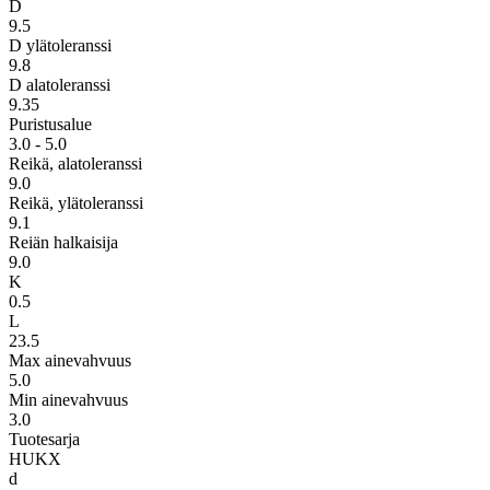
D
9.5
D ylätoleranssi
9.8
D alatoleranssi
9.35
Puristusalue
3.0 - 5.0
Reikä, alatoleranssi
9.0
Reikä, ylätoleranssi
9.1
Reiän halkaisija
9.0
K
0.5
L
23.5
Max ainevahvuus
5.0
Min ainevahvuus
3.0
Tuotesarja
HUKX
d