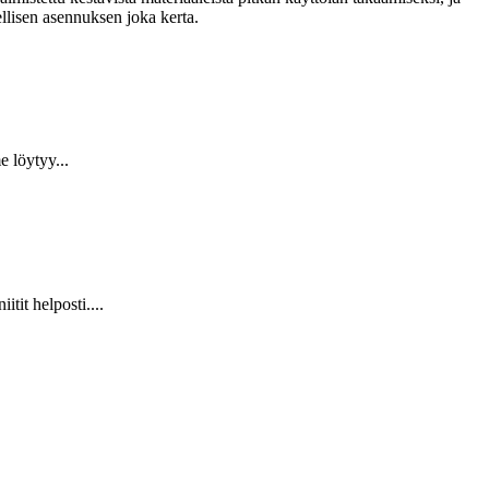
llisen asennuksen joka kerta.
 löytyy...
it helposti....