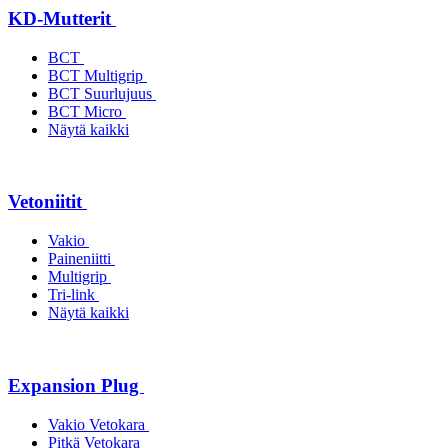
KD-Mutterit
BCT
BCT Multigrip
BCT Suurlujuus
BCT Micro
Näytä kaikki
Vetoniitit
Vakio
Paineniitti
Multigrip
Tri-link
Näytä kaikki
Expansion Plug
Vakio Vetokara
Pitkä Vetokara