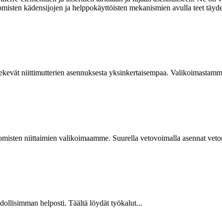
omisten kädensijojen ja helppokäyttöisten mekanismien avulla teet täyde
kevät niittimutterien asennuksesta yksinkertaisempaa. Valikoimastamme
isten niittaimien valikoimaamme. Suurella vetovoimalla asennat vetoniit
hdollisimman helposti. Täältä löydät työkalut...