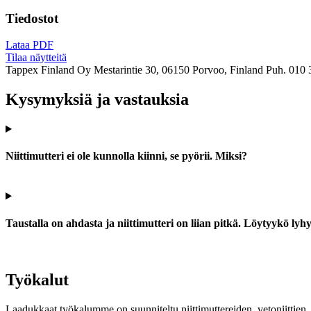
Tiedostot
Lataa PDF
Tilaa näytteitä
Tappex Finland Oy
Mestarintie 30, 06150 Porvoo, Finland
Puh. 010 
Kysymyksiä ja vastauksia
Niittimutteri ei ole kunnolla kiinni, se pyörii. Miksi?
Taustalla on ahdasta ja niittimutteri on liian pitkä. Löytyykö ly
Työkalut
Laadukkaat työkalumme on suunniteltu niittimuttereiden, vetoniittien, k