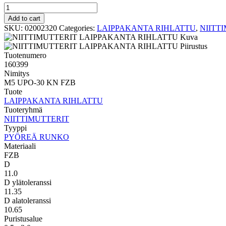
PYÖREÄ
RUNKO
Add to cart
LAIPPAKANTA
SKU:
02002320
Categories:
LAIPPAKANTA RIHLATTU
,
NIITT
RIHLATTU
M5
UPO-
Tuotenumero
30
160399
KN
Nimitys
FZB
M5 UPO-30 KN FZB
quantity
Tuote
LAIPPAKANTA RIHLATTU
Tuoteryhmä
NIITTIMUTTERIT
Tyyppi
PYÖREÄ RUNKO
Materiaali
FZB
D
11.0
D ylätoleranssi
11.35
D alatoleranssi
10.65
Puristusalue