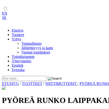
EN
SE
Etusivu
Tuotteet
Yritys
Vastuullisuus
Jäljitettävyys ja laatu
Varmat toimitukset
Toimittajamme
Yhteystiedot
English
Svenska
Skip
ETUSIVU
/
TUOTTEET
/
NIITTIMUTTERIT
/
PYÖREÄ RUN
to
content
PYÖREÄ RUNKO LAIPPAKAN