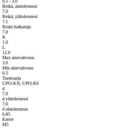
0.5 - 3.0
Reikä, alatoleranssi
7.0
Reikä, ylätoleranssi
7.1
Reiän halkaisija
7.0
K
1.0
L
12.0
Max ainevahvuus
3.0
Min ainevahvuus
0.5
Tuotesarja
UPO-KN, UPO-RS
d
7.0
d ylätoleranssi
7.0
d alatoleranssi
6.85
Kierre
M5