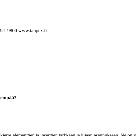
321 9800
www.tappex.fi
hyempää?
ierre-elementtien ja inserttien tarkkaan ja lujaan asennukseen. Ne on va