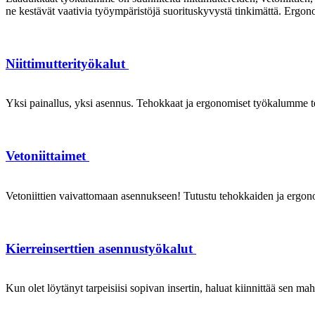
ne kestävät vaativia työympäristöjä suorituskyvystä tinkimättä. Ergon
Niittimutterityökalut
Yksi painallus, yksi asennus. Tehokkaat ja ergonomiset työkalumme te
Vetoniittaimet
Vetoniittien vaivattomaan asennukseen! Tutustu tehokkaiden ja ergonom
Kierreinserttien asennustyökalut
Kun olet löytänyt tarpeisiisi sopivan insertin, haluat kiinnittää sen ma