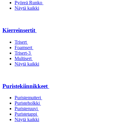
Pyöreä Runko
Näytä kaikki
Kierreinsertit
Trisert
Foamsert
Trisert-3
Multisert
Näytä kaikki
Puristekiinnikkeet
Puristemutteri
Puristeholkki
Puristeruuvi
Puristetappi
Näytä kaikki