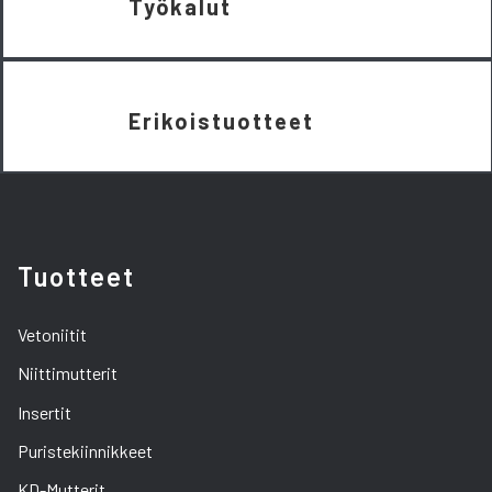
Työkalut
Erikoistuotteet
Tuotteet
Vetoniitit
Niittimutterit
Insertit
Puristekiinnikkeet
KD-Mutterit