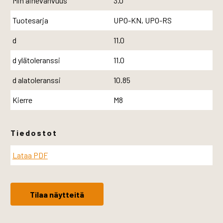
Min ainevahvuus
3.0
Tuotesarja
UPO-KN, UPO-RS
d
11.0
d ylätoleranssi
11.0
d alatoleranssi
10.85
Kierre
M8
Tiedostot
Lataa PDF
Tilaa näytteitä