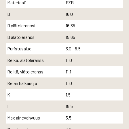
Materiaali
FZB
D
16.0
D ylätoleranssi
16.35
D alatoleranssi
15.65
Puristusalue
3.0 - 5.5
Reikä, alatoleranssi
11.0
Reikä, ylätoleranssi
11.1
Reiän halkaisija
11.0
K
1.5
L
18.5
Max ainevahvuus
5.5