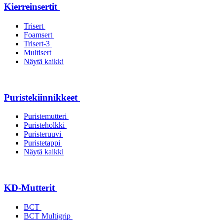
Kierreinsertit
Trisert
Foamsert
Trisert-3
Multisert
Näytä kaikki
Puristekiinnikkeet
Puristemutteri
Puristeholkki
Puristeruuvi
Puristetappi
Näytä kaikki
KD-Mutterit
BCT
BCT Multigrip