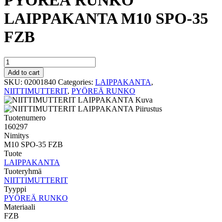
PYÖREÄ RUNKO
LAIPPAKANTA M10 SPO-35
FZB
PYÖREÄ
RUNKO
Add to cart
LAIPPAKANTA
SKU:
02001840
Categories:
LAIPPAKANTA
,
M10
NIITTIMUTTERIT
,
PYÖREÄ RUNKO
SPO-
35
FZB
Tuotenumero
quantity
160297
Nimitys
M10 SPO-35 FZB
Tuote
LAIPPAKANTA
Tuoteryhmä
NIITTIMUTTERIT
Tyyppi
PYÖREÄ RUNKO
Materiaali
FZB