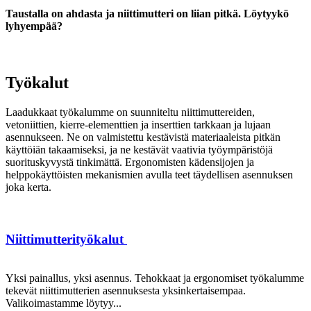
Taustalla on ahdasta ja niittimutteri on liian pitkä. Löytyykö
lyhyempää?
Työkalut
Laadukkaat työkalumme on suunniteltu niittimuttereiden,
vetoniittien, kierre-elementtien ja inserttien tarkkaan ja lujaan
asennukseen. Ne on valmistettu kestävistä materiaaleista pitkän
käyttöiän takaamiseksi, ja ne kestävät vaativia työympäristöjä
suorituskyvystä tinkimättä. Ergonomisten kädensijojen ja
helppokäyttöisten mekanismien avulla teet täydellisen asennuksen
joka kerta.
Niittimutterityökalut
Yksi painallus, yksi asennus. Tehokkaat ja ergonomiset työkalumme
tekevät niittimutterien asennuksesta yksinkertaisempaa.
Valikoimastamme löytyy...