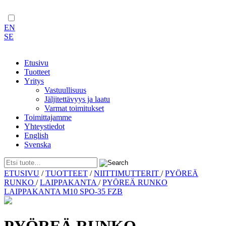
EN
SE
Etusivu
Tuotteet
Yritys
Vastuullisuus
Jäljitettävyys ja laatu
Varmat toimitukset
Toimittajamme
Yhteystiedot
English
Svenska
Skip
ETUSIVU
/
TUOTTEET
/
NIITTIMUTTERIT
/
PYÖREÄ
to
RUNKO
/
LAIPPAKANTA
/
PYÖREÄ RUNKO
content
LAIPPAKANTA M10 SPO-35 FZB