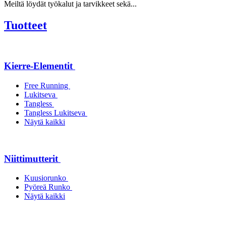
Meiltä löydät työkalut ja tarvikkeet sekä...
Tuotteet
Kierre-Elementit
Free Running
Lukitseva
Tangless
Tangless Lukitseva
Näytä kaikki
Niittimutterit
Kuusiorunko
Pyöreä Runko
Näytä kaikki