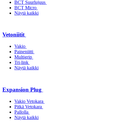
BCT Suurlujuus
BCT Micro
Näytä kaikki
Vetoniitit
Vakio
Paineniitti
Multigrip
Tri-link
Näytä kaikki
Expansion Plug
Vakio Vetokara
Pitkä Vetokara
Pallolla
Näytä kaikki