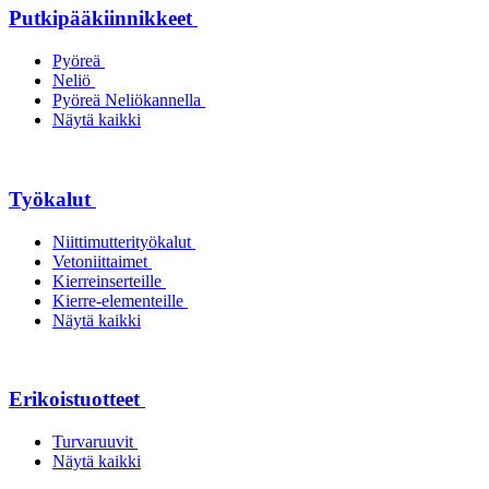
Putkipääkiinnikkeet
Pyöreä
Neliö
Pyöreä Neliökannella
Näytä kaikki
Työkalut
Niittimutterityökalut
Vetoniittaimet
Kierreinserteille
Kierre-elementeille
Näytä kaikki
Erikoistuotteet
Turvaruuvit
Näytä kaikki