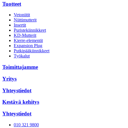
Tuotteet
Vetoniitit
Niittimutterit
Insertit
Puristekiinnikkeet
KD-Mutterit
Kierre-elementit
Expansion Plug
Putkipääkiinnikkeet
Työkalut
Toimittajamme
Yritys
Yhteystiedot
Kestävä kehitys
Yhteystiedot
010 321 9800