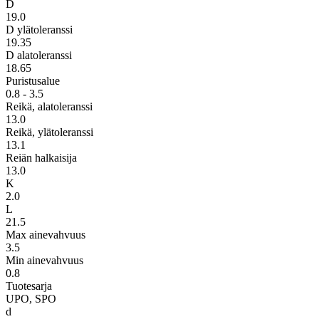
D
19.0
D ylätoleranssi
19.35
D alatoleranssi
18.65
Puristusalue
0.8 - 3.5
Reikä, alatoleranssi
13.0
Reikä, ylätoleranssi
13.1
Reiän halkaisija
13.0
K
2.0
L
21.5
Max ainevahvuus
3.5
Min ainevahvuus
0.8
Tuotesarja
UPO, SPO
d