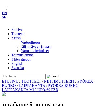
EN
SE
Etusivu
Tuotteet
Yritys
Vastuullisuus
Jäljitettävyys ja laatu
Varmat toimitukset
Toimittajamme
Yhteystiedot
English
Svenska
Skip
ETUSIVU
/
TUOTTEET
/
NIITTIMUTTERIT
/
PYÖREÄ
to
RUNKO
/
LAIPPAKANTA
/
PYÖREÄ RUNKO
content
LAIPPAKANTA M10 UPO-60 FZB