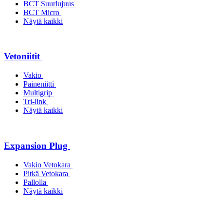
BCT Suurlujuus
BCT Micro
Näytä kaikki
Vetoniitit
Vakio
Paineniitti
Multigrip
Tri-link
Näytä kaikki
Expansion Plug
Vakio Vetokara
Pitkä Vetokara
Pallolla
Näytä kaikki