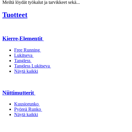
Meiltä löydät työkalut ja tarvikkeet sekä...
Tuotteet
Kierre-Elementit
Free Running
Lukitseva
Tangless
Tangless Lukitseva
Näytä kaikki
Niittimutterit
Kuusiorunko
Pyöreä Runko
Näytä kaikki