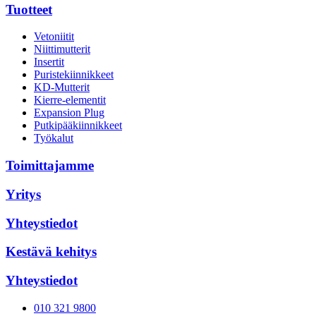
Tuotteet
Vetoniitit
Niittimutterit
Insertit
Puristekiinnikkeet
KD-Mutterit
Kierre-elementit
Expansion Plug
Putkipääkiinnikkeet
Työkalut
Toimittajamme
Yritys
Yhteystiedot
Kestävä kehitys
Yhteystiedot
010 321 9800