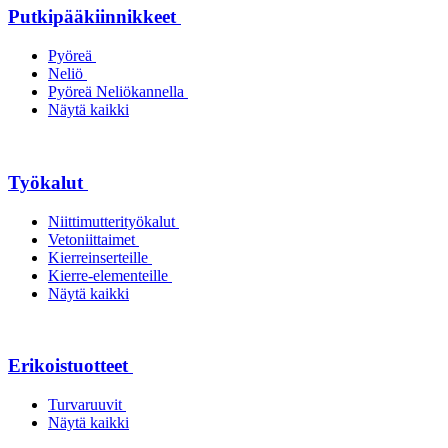
Putkipääkiinnikkeet
Pyöreä
Neliö
Pyöreä Neliökannella
Näytä kaikki
Työkalut
Niittimutterityökalut
Vetoniittaimet
Kierreinserteille
Kierre-elementeille
Näytä kaikki
Erikoistuotteet
Turvaruuvit
Näytä kaikki