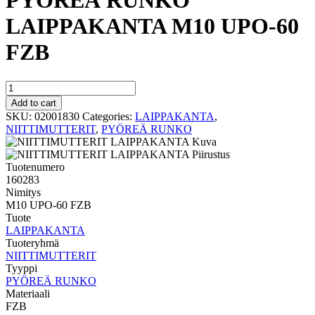
PYÖREÄ RUNKO
LAIPPAKANTA M10 UPO-60
FZB
PYÖREÄ
RUNKO
Add to cart
LAIPPAKANTA
SKU:
02001830
Categories:
LAIPPAKANTA
,
M10
NIITTIMUTTERIT
,
PYÖREÄ RUNKO
UPO-
60
FZB
Tuotenumero
quantity
160283
Nimitys
M10 UPO-60 FZB
Tuote
LAIPPAKANTA
Tuoteryhmä
NIITTIMUTTERIT
Tyyppi
PYÖREÄ RUNKO
Materiaali
FZB