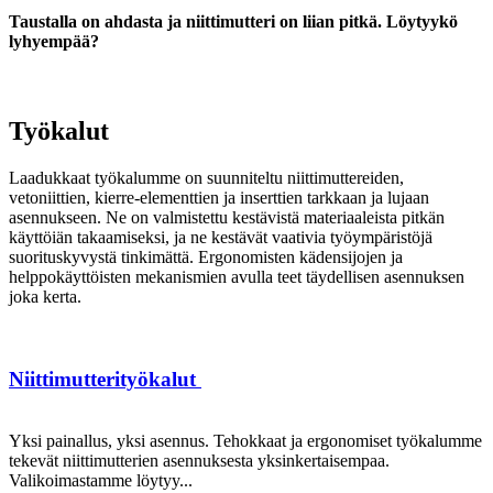
Taustalla on ahdasta ja niittimutteri on liian pitkä. Löytyykö
lyhyempää?
Työkalut
Laadukkaat työkalumme on suunniteltu niittimuttereiden,
vetoniittien, kierre-elementtien ja inserttien tarkkaan ja lujaan
asennukseen. Ne on valmistettu kestävistä materiaaleista pitkän
käyttöiän takaamiseksi, ja ne kestävät vaativia työympäristöjä
suorituskyvystä tinkimättä. Ergonomisten kädensijojen ja
helppokäyttöisten mekanismien avulla teet täydellisen asennuksen
joka kerta.
Niittimutterityökalut
Yksi painallus, yksi asennus. Tehokkaat ja ergonomiset työkalumme
tekevät niittimutterien asennuksesta yksinkertaisempaa.
Valikoimastamme löytyy...