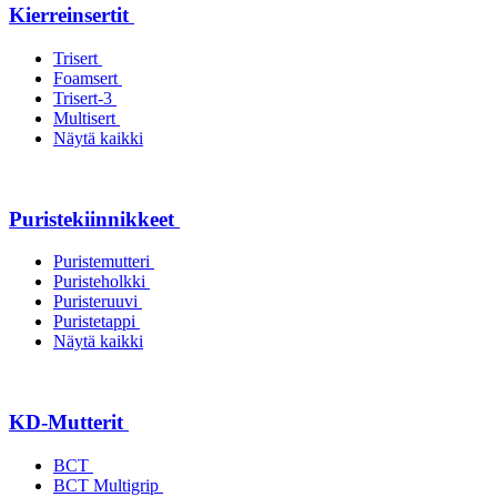
Kierreinsertit
Trisert
Foamsert
Trisert-3
Multisert
Näytä kaikki
Puristekiinnikkeet
Puristemutteri
Puristeholkki
Puristeruuvi
Puristetappi
Näytä kaikki
KD-Mutterit
BCT
BCT Multigrip