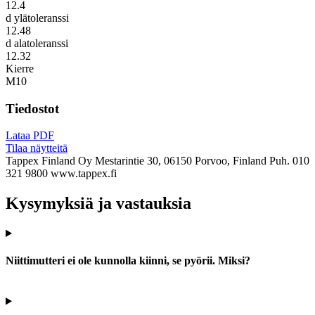
12.4
d ylätoleranssi
12.48
d alatoleranssi
12.32
Kierre
M10
Tiedostot
Lataa PDF
Tilaa näytteitä
Tappex Finland Oy
Mestarintie 30, 06150 Porvoo, Finland
Puh. 010
321 9800
www.tappex.fi
Kysymyksiä ja vastauksia
Niittimutteri ei ole kunnolla kiinni, se pyörii. Miksi?