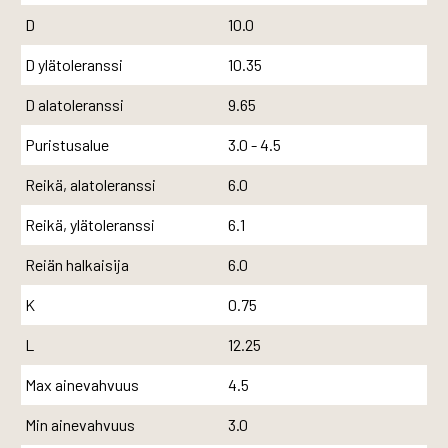
D
10.0
D ylätoleranssi
10.35
D alatoleranssi
9.65
Puristusalue
3.0 - 4.5
Reikä, alatoleranssi
6.0
Reikä, ylätoleranssi
6.1
Reiän halkaisija
6.0
K
0.75
L
12.25
Max ainevahvuus
4.5
Min ainevahvuus
3.0