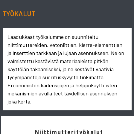
TYÖKALUT
Laadukkaat työkalumme on suunniteltu
niittimuttereiden, vetoniittien, kierre-elementtien
ja inserttien tarkkaan ja lujaan asennukseen. Ne on
valmistettu kestävistä materiaaleista pitkän
käyttöiän takaamiseksi, ja ne kestävät vaativia
työympäristöjä suorituskyvystä tinkimättä.
Ergonomisten kädensijojen ja helppokäyttöisten
mekanismien avulla teet täydellisen asennuksen
joka kerta.
Niittimutterityökalut