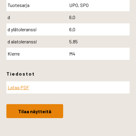
Tuotesarja
UPO, SPO
d
6.0
d ylätoleranssi
6.0
d alatoleranssi
5.85
Kierre
M4
Tiedostot
Lataa PDF
Tilaa näytteitä