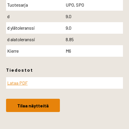
Tuotesarja
UPO, SPO
d
9.0
d ylätoleranssi
9.0
d alatoleranssi
8.85
Kierre
M6
Tiedostot
Lataa PDF
Tilaa näytteitä