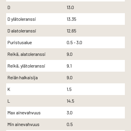
D
13.0
D ylätoleranssi
13.35
D alatoleranssi
12.65
Puristusalue
0.5 - 3.0
Reikä, alatoleranssi
9.0
Reikä, ylätoleranssi
9.1
Reiän halkaisija
9.0
K
1.5
L
14.5
Max ainevahvuus
3.0
Min ainevahvuus
0.5