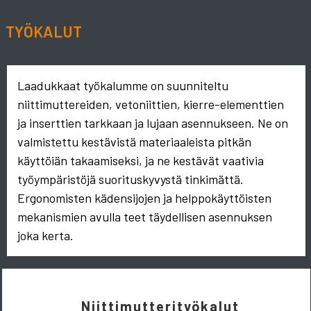
TYÖKALUT
Laadukkaat työkalumme on suunniteltu
niittimuttereiden, vetoniittien, kierre-elementtien
ja inserttien tarkkaan ja lujaan asennukseen. Ne on
valmistettu kestävistä materiaaleista pitkän
käyttöiän takaamiseksi, ja ne kestävät vaativia
työympäristöjä suorituskyvystä tinkimättä.
Ergonomisten kädensijojen ja helppokäyttöisten
mekanismien avulla teet täydellisen asennuksen
joka kerta.
Niittimutterityökalut