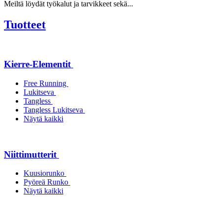
Meiltä löydät työkalut ja tarvikkeet sekä...
Tuotteet
Kierre-Elementit
Free Running
Lukitseva
Tangless
Tangless Lukitseva
Näytä kaikki
Niittimutterit
Kuusiorunko
Pyöreä Runko
Näytä kaikki