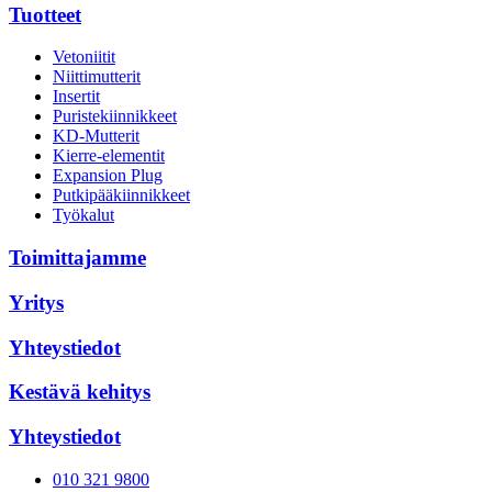
Tuotteet
Vetoniitit
Niittimutterit
Insertit
Puristekiinnikkeet
KD-Mutterit
Kierre-elementit
Expansion Plug
Putkipääkiinnikkeet
Työkalut
Toimittajamme
Yritys
Yhteystiedot
Kestävä kehitys
Yhteystiedot
010 321 9800