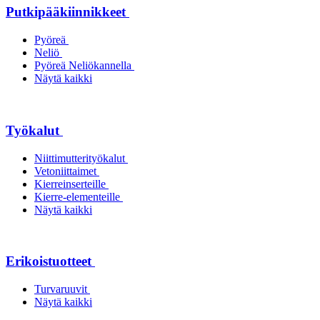
Putkipääkiinnikkeet
Pyöreä
Neliö
Pyöreä Neliökannella
Näytä kaikki
Työkalut
Niittimutterityökalut
Vetoniittaimet
Kierreinserteille
Kierre-elementeille
Näytä kaikki
Erikoistuotteet
Turvaruuvit
Näytä kaikki