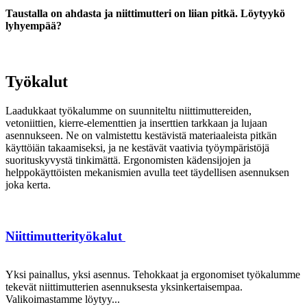
Taustalla on ahdasta ja niittimutteri on liian pitkä. Löytyykö
lyhyempää?
Työkalut
Laadukkaat työkalumme on suunniteltu niittimuttereiden,
vetoniittien, kierre-elementtien ja inserttien tarkkaan ja lujaan
asennukseen. Ne on valmistettu kestävistä materiaaleista pitkän
käyttöiän takaamiseksi, ja ne kestävät vaativia työympäristöjä
suorituskyvystä tinkimättä. Ergonomisten kädensijojen ja
helppokäyttöisten mekanismien avulla teet täydellisen asennuksen
joka kerta.
Niittimutterityökalut
Yksi painallus, yksi asennus. Tehokkaat ja ergonomiset työkalumme
tekevät niittimutterien asennuksesta yksinkertaisempaa.
Valikoimastamme löytyy...