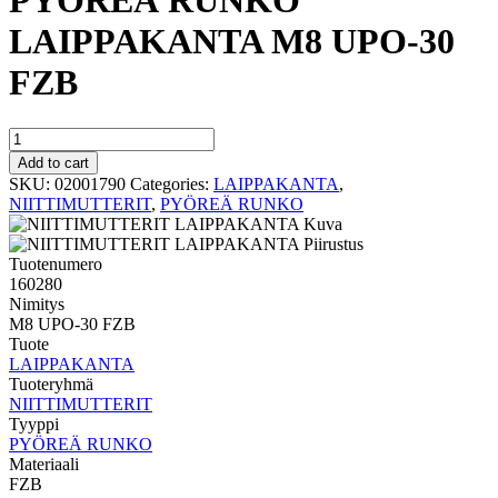
PYÖREÄ RUNKO
LAIPPAKANTA M8 UPO-30
FZB
PYÖREÄ
RUNKO
Add to cart
LAIPPAKANTA
SKU:
02001790
Categories:
LAIPPAKANTA
,
M8
NIITTIMUTTERIT
,
PYÖREÄ RUNKO
UPO-
30
FZB
Tuotenumero
quantity
160280
Nimitys
M8 UPO-30 FZB
Tuote
LAIPPAKANTA
Tuoteryhmä
NIITTIMUTTERIT
Tyyppi
PYÖREÄ RUNKO
Materiaali
FZB