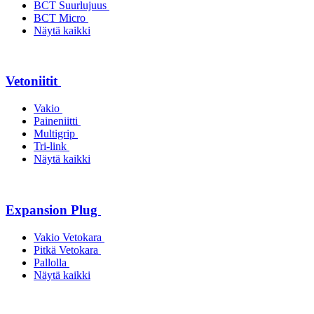
BCT Suurlujuus
BCT Micro
Näytä kaikki
Vetoniitit
Vakio
Paineniitti
Multigrip
Tri-link
Näytä kaikki
Expansion Plug
Vakio Vetokara
Pitkä Vetokara
Pallolla
Näytä kaikki