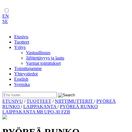
EN
SE
Etusivu
Tuotteet
Yritys
Vastuullisuus
Jäljitettävyys ja laatu
Varmat toimitukset
Toimittajamme
Yhteystiedot
English
Svenska
Skip
ETUSIVU
/
TUOTTEET
/
NIITTIMUTTERIT
/
PYÖREÄ
to
RUNKO
/
LAIPPAKANTA
/
PYÖREÄ RUNKO
content
LAIPPAKANTA M8 UPO-30 FZB