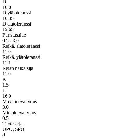
D
16.0
D ylätoleranssi
16.35
D alatoleranssi
15.65
Puristusalue
0.5 - 3.0
Reikä, alatoleranssi
11.0
Reikä, ylätoleranssi
11.1
Reiän halkaisija
11.0
K
1.5
L
16.0
Max ainevahvuus
3.0
Min ainevahvuus
0.5
Tuotesarja
UPO, SPO
d