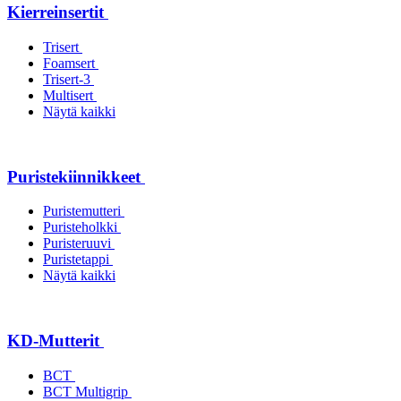
Kierreinsertit
Trisert
Foamsert
Trisert-3
Multisert
Näytä kaikki
Puristekiinnikkeet
Puristemutteri
Puristeholkki
Puristeruuvi
Puristetappi
Näytä kaikki
KD-Mutterit
BCT
BCT Multigrip