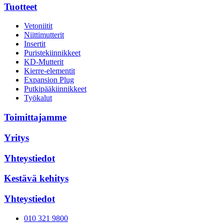
Tuotteet
Vetoniitit
Niittimutterit
Insertit
Puristekiinnikkeet
KD-Mutterit
Kierre-elementit
Expansion Plug
Putkipääkiinnikkeet
Työkalut
Toimittajamme
Yritys
Yhteystiedot
Kestävä kehitys
Yhteystiedot
010 321 9800