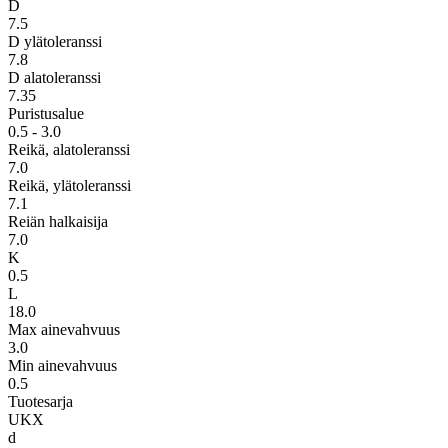
D
7.5
D ylätoleranssi
7.8
D alatoleranssi
7.35
Puristusalue
0.5 - 3.0
Reikä, alatoleranssi
7.0
Reikä, ylätoleranssi
7.1
Reiän halkaisija
7.0
K
0.5
L
18.0
Max ainevahvuus
3.0
Min ainevahvuus
0.5
Tuotesarja
UKX
d