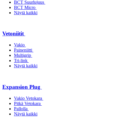
BCT Suurlujuus
BCT Micro
Näytä kaikki
Vetoniitit
Vakio
Paineniitti
Multigrip
Tri-link
Näytä kaikki
Expansion Plug
Vakio Vetokara
Pitkä Vetokara
Pallolla
Näytä kaikki