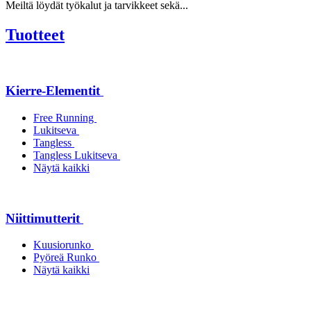
Meiltä löydät työkalut ja tarvikkeet sekä...
Tuotteet
Kierre-Elementit
Free Running
Lukitseva
Tangless
Tangless Lukitseva
Näytä kaikki
Niittimutterit
Kuusiorunko
Pyöreä Runko
Näytä kaikki