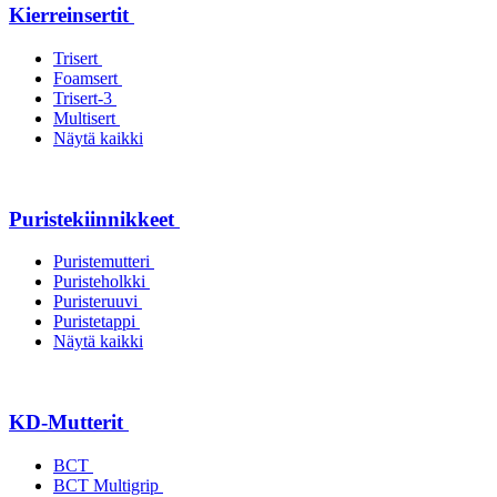
Kierreinsertit
Trisert
Foamsert
Trisert-3
Multisert
Näytä kaikki
Puristekiinnikkeet
Puristemutteri
Puristeholkki
Puristeruuvi
Puristetappi
Näytä kaikki
KD-Mutterit
BCT
BCT Multigrip