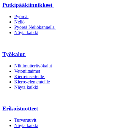
Putkipääkiinnikkeet
Pyöreä
Neliö
Pyöreä Neliökannella
Näytä kaikki
Työkalut
Niittimutterityökalut
Vetoniittaimet
Kierreinserteille
Kierre-elementeille
Näytä kaikki
Erikoistuotteet
Turvaruuvit
Näytä kaikki