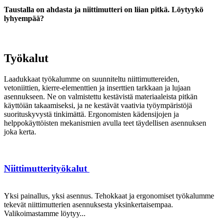
Taustalla on ahdasta ja niittimutteri on liian pitkä. Löytyykö
lyhyempää?
Työkalut
Laadukkaat työkalumme on suunniteltu niittimuttereiden,
vetoniittien, kierre-elementtien ja inserttien tarkkaan ja lujaan
asennukseen. Ne on valmistettu kestävistä materiaaleista pitkän
käyttöiän takaamiseksi, ja ne kestävät vaativia työympäristöjä
suorituskyvystä tinkimättä. Ergonomisten kädensijojen ja
helppokäyttöisten mekanismien avulla teet täydellisen asennuksen
joka kerta.
Niittimutterityökalut
Yksi painallus, yksi asennus. Tehokkaat ja ergonomiset työkalumme
tekevät niittimutterien asennuksesta yksinkertaisempaa.
Valikoimastamme löytyy...