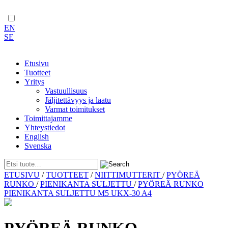
EN
SE
Etusivu
Tuotteet
Yritys
Vastuullisuus
Jäljitettävyys ja laatu
Varmat toimitukset
Toimittajamme
Yhteystiedot
English
Svenska
Skip
ETUSIVU
/
TUOTTEET
/
NIITTIMUTTERIT
/
PYÖREÄ
to
RUNKO
/
PIENIKANTA SULJETTU
/
PYÖREÄ RUNKO
content
PIENIKANTA SULJETTU M5 UKX-30 A4