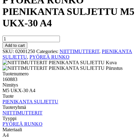
PYÖREÄ RUNKO
PIENIKANTA SULJETTU M5
UKX-30 A4
PYÖREÄ
RUNKO
Add to cart
PIENIKANTA
SKU:
02001250
Categories:
NIITTIMUTTERIT
,
PIENIKANTA
SULJETTU
SULJETTU
,
PYÖREÄ RUNKO
M5
UKX-
30
Tuotenumero
A4
160883
quantity
Nimitys
M5 UKX-30 A4
Tuote
PIENIKANTA SULJETTU
Tuoteryhmä
NIITTIMUTTERIT
Tyyppi
PYÖREÄ RUNKO
Materiaali
A4