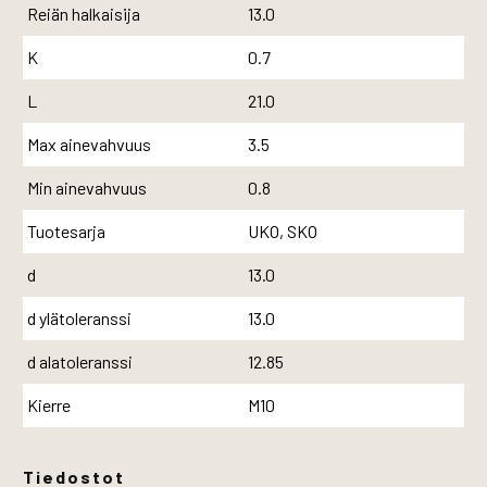
Reiän halkaisija
13.0
K
0.7
L
21.0
Max ainevahvuus
3.5
Min ainevahvuus
0.8
Tuotesarja
UKO, SKO
d
13.0
d ylätoleranssi
13.0
d alatoleranssi
12.85
Kierre
M10
Tiedostot