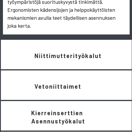
työympäristöjä suorituskyvystä tinkimättä.
Ergonomisten kädensijojen ja helppokäyttöisten
mekanismien avulla teet täydellisen asennuksen
joka kerta.
Niittimutterityökalut
Vetoniittaimet
Kierreinserttien
Asennustyökalut