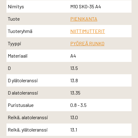
Nimitys
M10 SKO-35 A4
Tuote
PIENIKANTA
Tuoteryhmä
NIITTIMUTTERIT
Tyyppi
PYÖREÄ RUNKO
Materiaali
A4
D
13.5
D ylätoleranssi
13.8
D alatoleranssi
13.35
Puristusalue
0.8 - 3.5
Reikä, alatoleranssi
13.0
Reikä, ylätoleranssi
13.1