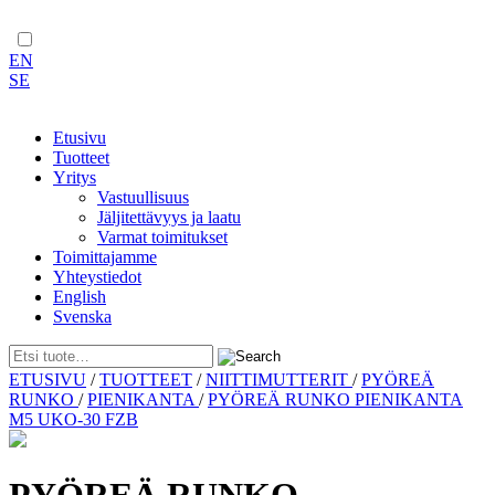
EN
SE
Etusivu
Tuotteet
Yritys
Vastuullisuus
Jäljitettävyys ja laatu
Varmat toimitukset
Toimittajamme
Yhteystiedot
English
Svenska
Skip
ETUSIVU
/
TUOTTEET
/
NIITTIMUTTERIT
/
PYÖREÄ
to
RUNKO
/
PIENIKANTA
/
PYÖREÄ RUNKO PIENIKANTA
content
M5 UKO-30 FZB