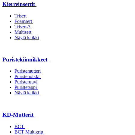
Kierreinsertit
Trisert
Foamsert
Trisert-3
Multisert
Näytä kaikki
Puristekiinnikkeet
Puristemutteri
Puristeholkki
Puristeruuvi
Puristetappi
Näytä kaikki
KD-Mutterit
BCT
BCT Multigrip