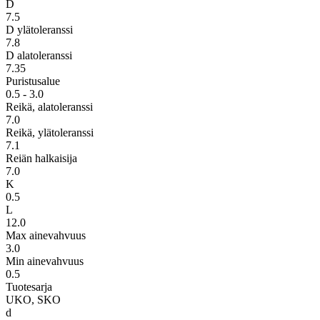
D
7.5
D ylätoleranssi
7.8
D alatoleranssi
7.35
Puristusalue
0.5 - 3.0
Reikä, alatoleranssi
7.0
Reikä, ylätoleranssi
7.1
Reiän halkaisija
7.0
K
0.5
L
12.0
Max ainevahvuus
3.0
Min ainevahvuus
0.5
Tuotesarja
UKO, SKO
d