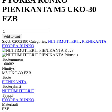
PYÖREÄ RUNKO
PIENIKANTA M5 UKO-30
FZB
PYÖREÄ
RUNKO
Add to cart
PIENIKANTA
SKU:
02002190
Categories:
NIITTIMUTTERIT
,
PIENIKANTA
,
M5
PYÖREÄ RUNKO
UKO-
30
FZB
Tuotenumero
quantity
160682
Nimitys
M5 UKO-30 FZB
Tuote
PIENIKANTA
Tuoteryhmä
NIITTIMUTTERIT
Tyyppi
PYÖREÄ RUNKO
Materiaali
FZB