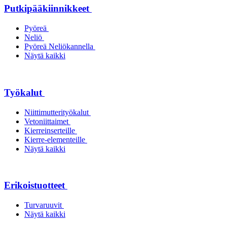
Putkipääkiinnikkeet
Pyöreä
Neliö
Pyöreä Neliökannella
Näytä kaikki
Työkalut
Niittimutterityökalut
Vetoniittaimet
Kierreinserteille
Kierre-elementeille
Näytä kaikki
Erikoistuotteet
Turvaruuvit
Näytä kaikki