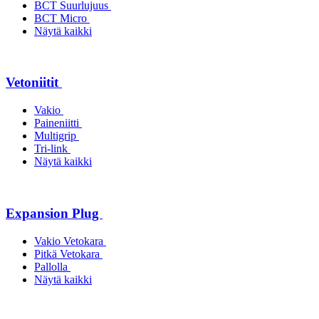
BCT Suurlujuus
BCT Micro
Näytä kaikki
Vetoniitit
Vakio
Paineniitti
Multigrip
Tri-link
Näytä kaikki
Expansion Plug
Vakio Vetokara
Pitkä Vetokara
Pallolla
Näytä kaikki