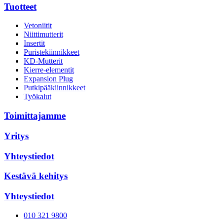
Tuotteet
Vetoniitit
Niittimutterit
Insertit
Puristekiinnikkeet
KD-Mutterit
Kierre-elementit
Expansion Plug
Putkipääkiinnikkeet
Työkalut
Toimittajamme
Yritys
Yhteystiedot
Kestävä kehitys
Yhteystiedot
010 321 9800