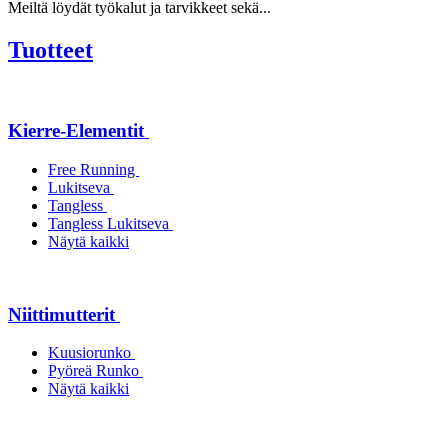
Meiltä löydät työkalut ja tarvikkeet sekä...
Tuotteet
Kierre-Elementit
Free Running
Lukitseva
Tangless
Tangless Lukitseva
Näytä kaikki
Niittimutterit
Kuusiorunko
Pyöreä Runko
Näytä kaikki