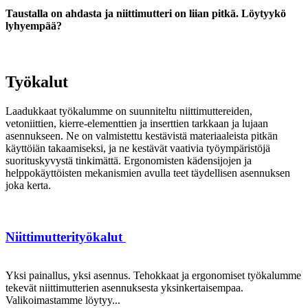
Taustalla on ahdasta ja niittimutteri on liian pitkä. Löytyykö
lyhyempää?
Työkalut
Laadukkaat työkalumme on suunniteltu niittimuttereiden,
vetoniittien, kierre-elementtien ja inserttien tarkkaan ja lujaan
asennukseen. Ne on valmistettu kestävistä materiaaleista pitkän
käyttöiän takaamiseksi, ja ne kestävät vaativia työympäristöjä
suorituskyvystä tinkimättä. Ergonomisten kädensijojen ja
helppokäyttöisten mekanismien avulla teet täydellisen asennuksen
joka kerta.
Niittimutterityökalut
Yksi painallus, yksi asennus. Tehokkaat ja ergonomiset työkalumme
tekevät niittimutterien asennuksesta yksinkertaisempaa.
Valikoimastamme löytyy...