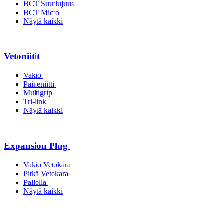
BCT Suurlujuus
BCT Micro
Näytä kaikki
Vetoniitit
Vakio
Paineniitti
Multigrip
Tri-link
Näytä kaikki
Expansion Plug
Vakio Vetokara
Pitkä Vetokara
Pallolla
Näytä kaikki