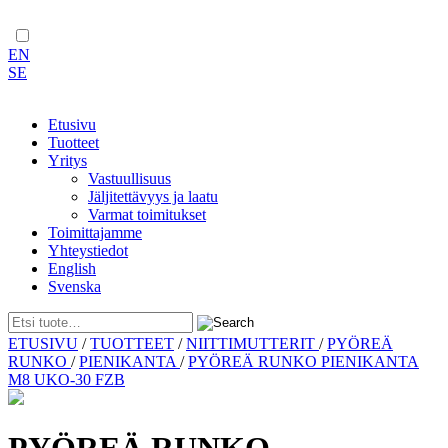
EN
SE
Etusivu
Tuotteet
Yritys
Vastuullisuus
Jäljitettävyys ja laatu
Varmat toimitukset
Toimittajamme
Yhteystiedot
English
Svenska
Skip
ETUSIVU
/
TUOTTEET
/
NIITTIMUTTERIT
/
PYÖREÄ
to
RUNKO
/
PIENIKANTA
/
PYÖREÄ RUNKO PIENIKANTA
content
M8 UKO-30 FZB