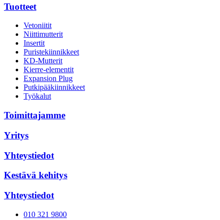
Tuotteet
Vetoniitit
Niittimutterit
Insertit
Puristekiinnikkeet
KD-Mutterit
Kierre-elementit
Expansion Plug
Putkipääkiinnikkeet
Työkalut
Toimittajamme
Yritys
Yhteystiedot
Kestävä kehitys
Yhteystiedot
010 321 9800