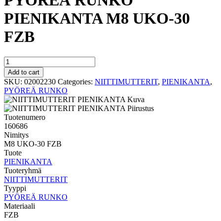
PYÖREÄ RUNKO
PIENIKANTA M8 UKO-30
FZB
PYÖREÄ
RUNKO
Add to cart
PIENIKANTA
SKU:
02002230
Categories:
NIITTIMUTTERIT
,
PIENIKANTA
,
M8
PYÖREÄ RUNKO
UKO-
30
FZB
Tuotenumero
quantity
160686
Nimitys
M8 UKO-30 FZB
Tuote
PIENIKANTA
Tuoteryhmä
NIITTIMUTTERIT
Tyyppi
PYÖREÄ RUNKO
Materiaali
FZB