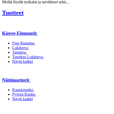
Meiltä löydät työkalut ja tarvikkeet sekä...
Tuotteet
Kierre-Elementit
Free Running
Lukitseva
Tangless
Tangless Lukitseva
Näytä kaikki
Niittimutterit
Kuusiorunko
Pyöreä Runko
Näytä kaikki