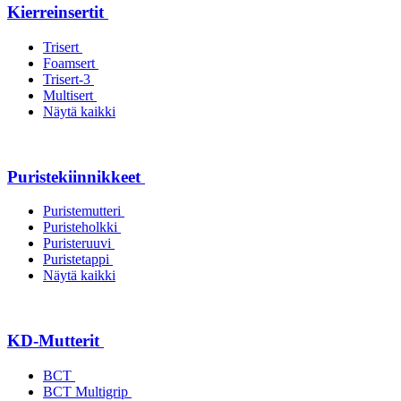
Kierreinsertit
Trisert
Foamsert
Trisert-3
Multisert
Näytä kaikki
Puristekiinnikkeet
Puristemutteri
Puristeholkki
Puristeruuvi
Puristetappi
Näytä kaikki
KD-Mutterit
BCT
BCT Multigrip