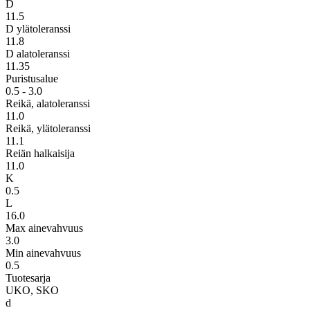
D
11.5
D ylätoleranssi
11.8
D alatoleranssi
11.35
Puristusalue
0.5 - 3.0
Reikä, alatoleranssi
11.0
Reikä, ylätoleranssi
11.1
Reiän halkaisija
11.0
K
0.5
L
16.0
Max ainevahvuus
3.0
Min ainevahvuus
0.5
Tuotesarja
UKO, SKO
d