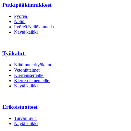
Putkipääkiinnikkeet
Pyöreä
Neliö
Pyöreä Neliökannella
Näytä kaikki
Työkalut
Niittimutterityökalut
Vetoniittaimet
Kierreinserteille
Kierre-elementeille
Näytä kaikki
Erikoistuotteet
Turvaruuvit
Näytä kaikki