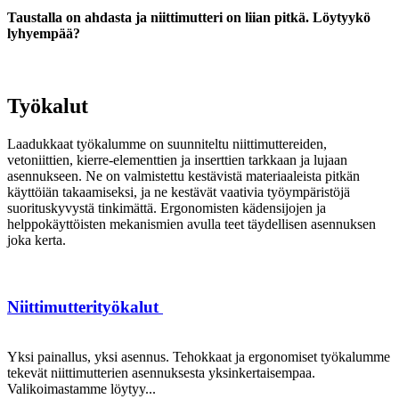
Taustalla on ahdasta ja niittimutteri on liian pitkä. Löytyykö
lyhyempää?
Työkalut
Laadukkaat työkalumme on suunniteltu niittimuttereiden,
vetoniittien, kierre-elementtien ja inserttien tarkkaan ja lujaan
asennukseen. Ne on valmistettu kestävistä materiaaleista pitkän
käyttöiän takaamiseksi, ja ne kestävät vaativia työympäristöjä
suorituskyvystä tinkimättä. Ergonomisten kädensijojen ja
helppokäyttöisten mekanismien avulla teet täydellisen asennuksen
joka kerta.
Niittimutterityökalut
Yksi painallus, yksi asennus. Tehokkaat ja ergonomiset työkalumme
tekevät niittimutterien asennuksesta yksinkertaisempaa.
Valikoimastamme löytyy...