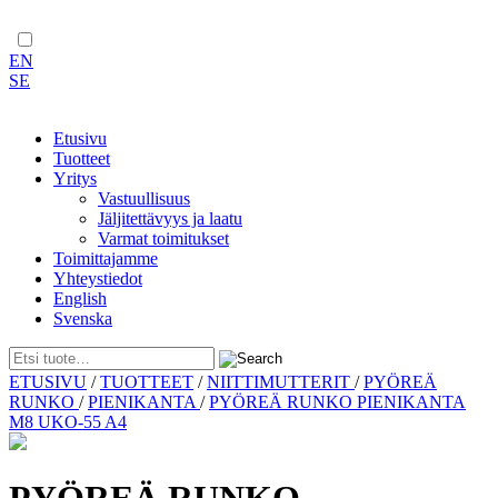
EN
SE
Etusivu
Tuotteet
Yritys
Vastuullisuus
Jäljitettävyys ja laatu
Varmat toimitukset
Toimittajamme
Yhteystiedot
English
Svenska
Skip
ETUSIVU
/
TUOTTEET
/
NIITTIMUTTERIT
/
PYÖREÄ
to
RUNKO
/
PIENIKANTA
/
PYÖREÄ RUNKO PIENIKANTA
content
M8 UKO-55 A4