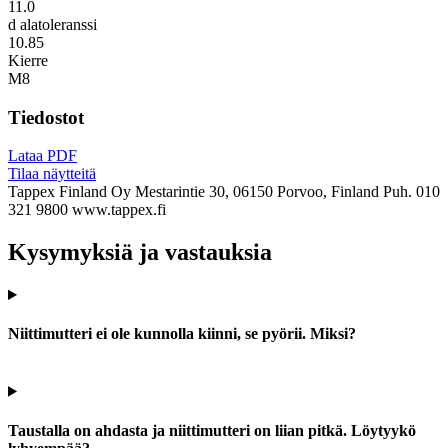
11.0
d alatoleranssi
10.85
Kierre
M8
Tiedostot
Lataa PDF
Tilaa näytteitä
Tappex Finland Oy
Mestarintie 30, 06150 Porvoo, Finland
Puh. 010
321 9800
www.tappex.fi
Kysymyksiä ja vastauksia
Niittimutteri ei ole kunnolla kiinni, se pyörii. Miksi?
Taustalla on ahdasta ja niittimutteri on liian pitkä. Löytyykö