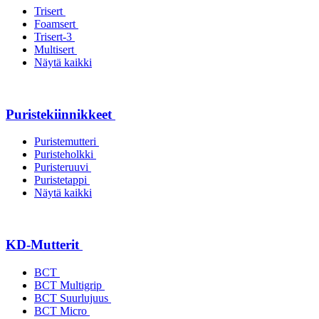
Trisert
Foamsert
Trisert-3
Multisert
Näytä kaikki
Puristekiinnikkeet
Puristemutteri
Puristeholkki
Puristeruuvi
Puristetappi
Näytä kaikki
KD-Mutterit
BCT
BCT Multigrip
BCT Suurlujuus
BCT Micro