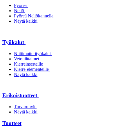
Pyöreä
Neliö
Pyöreä Neliökannella
Näytä kaikki
Työkalut
Niittimutterityökalut
Vetoniittaimet
Kierreinserteille
Kierre-elementeille
Näytä kaikki
Erikoistuotteet
Turvaruuvit
Näytä kaikki
Tuotteet