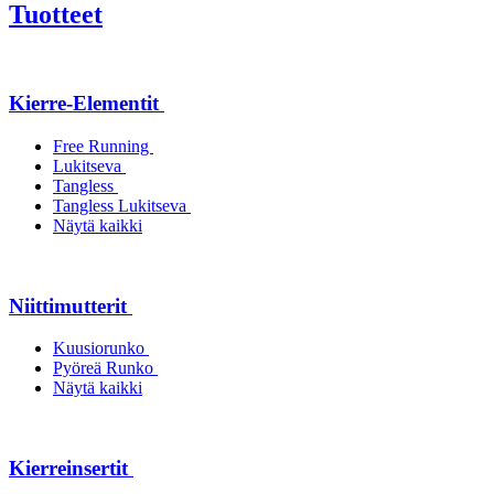
Tuotteet
Kierre-Elementit
Free Running
Lukitseva
Tangless
Tangless Lukitseva
Näytä kaikki
Niittimutterit
Kuusiorunko
Pyöreä Runko
Näytä kaikki
Kierreinsertit