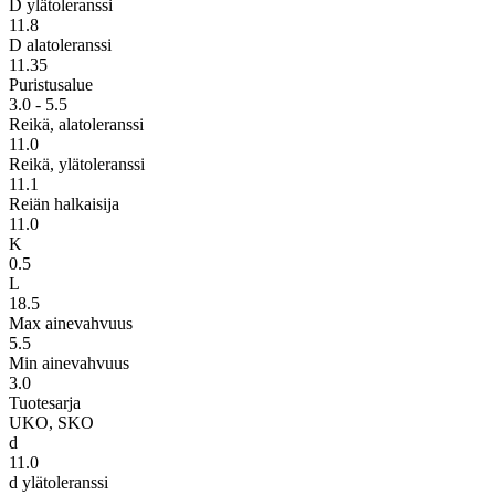
D ylätoleranssi
11.8
D alatoleranssi
11.35
Puristusalue
3.0 - 5.5
Reikä, alatoleranssi
11.0
Reikä, ylätoleranssi
11.1
Reiän halkaisija
11.0
K
0.5
L
18.5
Max ainevahvuus
5.5
Min ainevahvuus
3.0
Tuotesarja
UKO, SKO
d
11.0
d ylätoleranssi