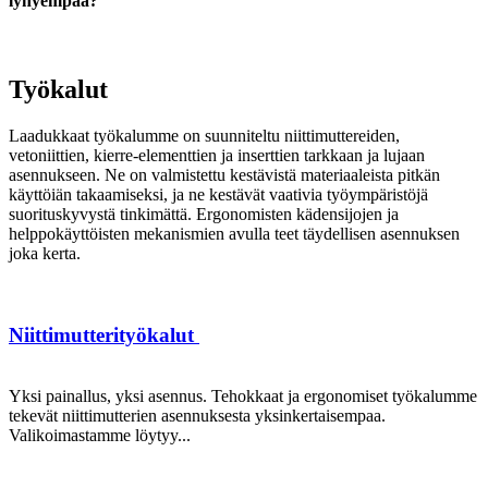
lyhyempää?
Työkalut
Laadukkaat työkalumme on suunniteltu niittimuttereiden,
vetoniittien, kierre-elementtien ja inserttien tarkkaan ja lujaan
asennukseen. Ne on valmistettu kestävistä materiaaleista pitkän
käyttöiän takaamiseksi, ja ne kestävät vaativia työympäristöjä
suorituskyvystä tinkimättä. Ergonomisten kädensijojen ja
helppokäyttöisten mekanismien avulla teet täydellisen asennuksen
joka kerta.
Niittimutterityökalut
Yksi painallus, yksi asennus. Tehokkaat ja ergonomiset työkalumme
tekevät niittimutterien asennuksesta yksinkertaisempaa.
Valikoimastamme löytyy...