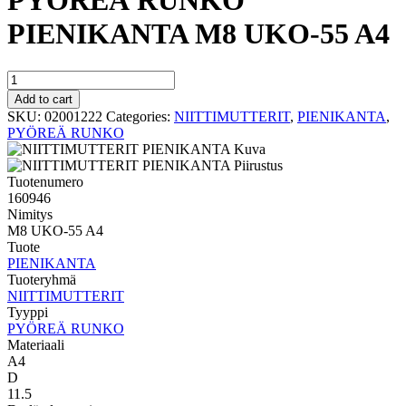
PYÖREÄ RUNKO
PIENIKANTA M8 UKO-55 A4
PYÖREÄ
RUNKO
Add to cart
PIENIKANTA
SKU:
02001222
Categories:
NIITTIMUTTERIT
,
PIENIKANTA
,
M8
PYÖREÄ RUNKO
UKO-
55
A4
Tuotenumero
quantity
160946
Nimitys
M8 UKO-55 A4
Tuote
PIENIKANTA
Tuoteryhmä
NIITTIMUTTERIT
Tyyppi
PYÖREÄ RUNKO
Materiaali
A4
D
11.5