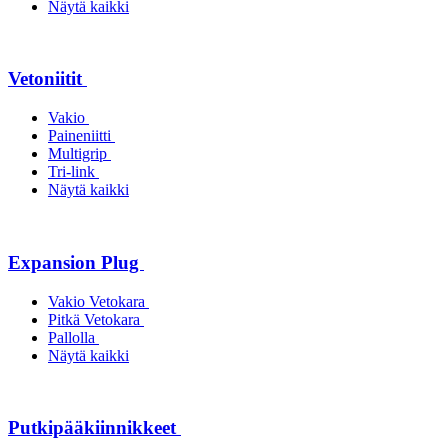
Näytä kaikki
Vetoniitit
Vakio
Paineniitti
Multigrip
Tri-link
Näytä kaikki
Expansion Plug
Vakio Vetokara
Pitkä Vetokara
Pallolla
Näytä kaikki
Putkipääkiinnikkeet