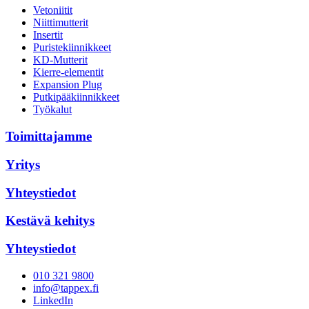
Vetoniitit
Niittimutterit
Insertit
Puristekiinnikkeet
KD-Mutterit
Kierre-elementit
Expansion Plug
Putkipääkiinnikkeet
Työkalut
Toimittajamme
Yritys
Yhteystiedot
Kestävä kehitys
Yhteystiedot
010 321 9800
info@tappex.fi
LinkedIn