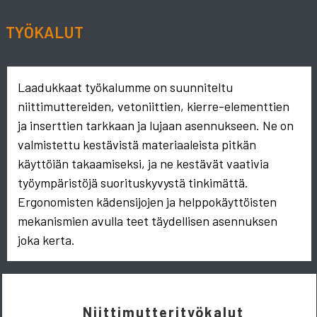
TYÖKALUT
Laadukkaat työkalumme on suunniteltu
niittimuttereiden, vetoniittien, kierre-elementtien
ja inserttien tarkkaan ja lujaan asennukseen. Ne on
valmistettu kestävistä materiaaleista pitkän
käyttöiän takaamiseksi, ja ne kestävät vaativia
työympäristöjä suorituskyvystä tinkimättä.
Ergonomisten kädensijojen ja helppokäyttöisten
mekanismien avulla teet täydellisen asennuksen
joka kerta.
Niittimutterityökalut