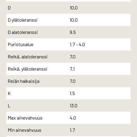
D
10.0
D ylätoleranssi
10.0
D alatoleranssi
9.5
Puristusalue
1.7 - 4.0
Reikä, alatoleranssi
7.0
Reikä, ylätoleranssi
7.1
Reiän halkaisija
7.0
K
1.5
L
13.0
Max ainevahvuus
4.0
Min ainevahvuus
1.7