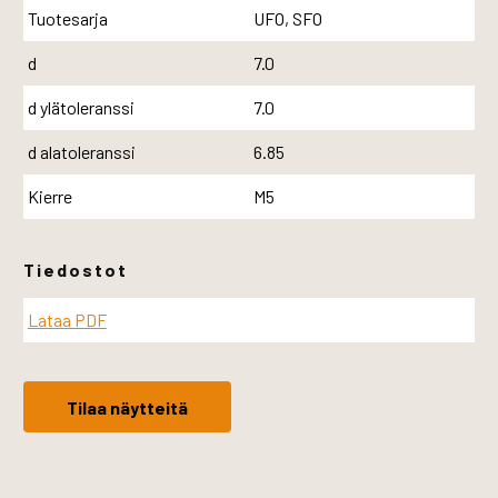
Tuotesarja
UFO, SFO
d
7.0
d ylätoleranssi
7.0
d alatoleranssi
6.85
Kierre
M5
Tiedostot
Lataa PDF
Tilaa näytteitä