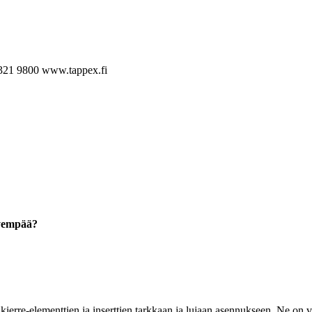
321 9800
www.tappex.fi
hyempää?
ierre-elementtien ja inserttien tarkkaan ja lujaan asennukseen. Ne on va