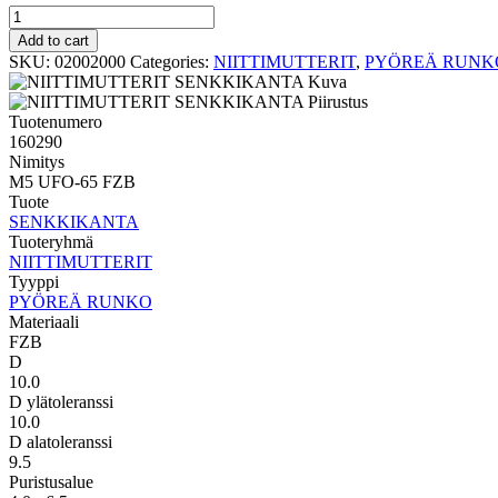
PYÖREÄ
RUNKO
Add to cart
SENKKIKANTA
SKU:
02002000
Categories:
NIITTIMUTTERIT
,
PYÖREÄ RUNK
M5
UFO-
65
Tuotenumero
FZB
160290
quantity
Nimitys
M5 UFO-65 FZB
Tuote
SENKKIKANTA
Tuoteryhmä
NIITTIMUTTERIT
Tyyppi
PYÖREÄ RUNKO
Materiaali
FZB
D
10.0
D ylätoleranssi
10.0
D alatoleranssi
9.5
Puristusalue