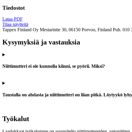
Tiedostot
Lataa PDF
Tilaa näytteitä
Tappex Finland Oy
Mestarintie 30, 06150 Porvoo, Finland
Puh. 010 
Kysymyksiä ja vastauksia
Niittimutteri ei ole kunnolla kiinni, se pyörii. Miksi?
Taustalla on ahdasta ja niittimutteri on liian pitkä. Löytyykö ly
Työkalut
Laadukkaat työkalumme on suunniteltu niittimuttereiden, vetoniittien, k