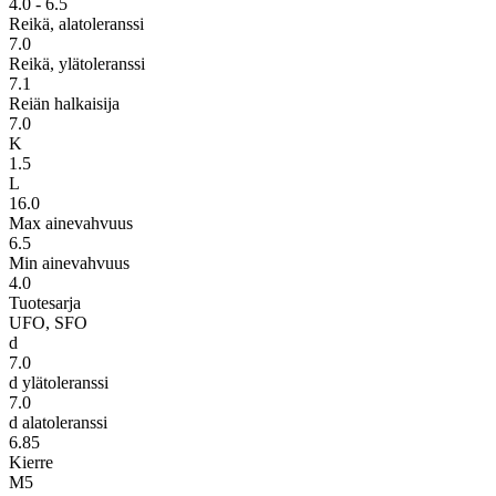
4.0 - 6.5
Reikä, alatoleranssi
7.0
Reikä, ylätoleranssi
7.1
Reiän halkaisija
7.0
K
1.5
L
16.0
Max ainevahvuus
6.5
Min ainevahvuus
4.0
Tuotesarja
UFO, SFO
d
7.0
d ylätoleranssi
7.0
d alatoleranssi
6.85
Kierre
M5