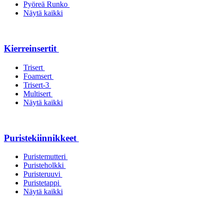
Pyöreä Runko
Näytä kaikki
Kierreinsertit
Trisert
Foamsert
Trisert-3
Multisert
Näytä kaikki
Puristekiinnikkeet
Puristemutteri
Puristeholkki
Puristeruuvi
Puristetappi
Näytä kaikki