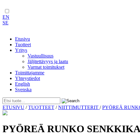
EN
SE
Etusivu
Tuotteet
Yritys
Vastuullisuus
Jäljitettävyys ja laatu
Varmat toimitukset
Toimittajamme
Yhteystiedot
English
Svenska
Skip
ETUSIVU
/
TUOTTEET
/
NIITTIMUTTERIT
/
PYÖREÄ RUN
to
content
PYÖREÄ RUNKO SENKKIKAN