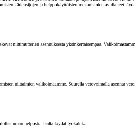
omisten kädensijojen ja helppokäyttöisten mekanismien avulla teet täyde
kevät niittimutterien asennuksesta yksinkertaisempaa. Valikoimastamme
isten niittaimien valikoimaamme. Suurella vetovoimalla asennat vetoniit
hdollisimman helposti. Täältä löydät työkalut...