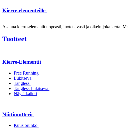
Kierre-elementeille
Asenna kierre-elementit nopeasti, luotettavasti ja oikein joka kerta. Mei
Tuotteet
Kierre-Elementit
Free Running
Lukitseva
Tangless
Tangless Lukitseva
Näytä kaikki
Niittimutterit
Kuusiorunko