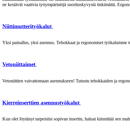
ne kestävät vaativia työympäristöjä suorituskyvystä tinkimättä. Ergon
Niittimutterityökalut
Yksi painallus, yksi asennus. Tehokkaat ja ergonomiset työkalumme te
Vetoniittaimet
Vetoniittien vaivattomaan asennukseen! Tutustu tehokkaiden ja ergonom
Kierreinserttien asennustyökalut
Kun olet löytänyt tarpeisiisi sopivan insertin, haluat kiinnittää sen ma