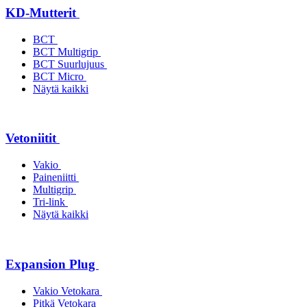
KD-Mutterit
BCT
BCT Multigrip
BCT Suurlujuus
BCT Micro
Näytä kaikki
Vetoniitit
Vakio
Paineniitti
Multigrip
Tri-link
Näytä kaikki
Expansion Plug
Vakio Vetokara
Pitkä Vetokara