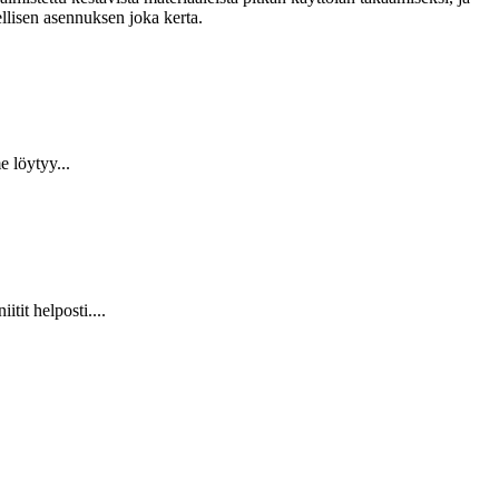
llisen asennuksen joka kerta.
 löytyy...
it helposti....