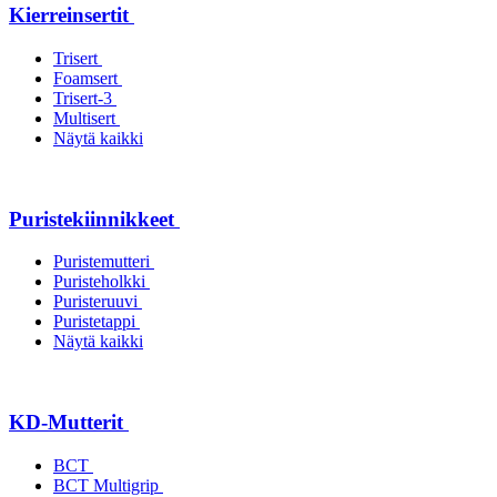
Kierreinsertit
Trisert
Foamsert
Trisert-3
Multisert
Näytä kaikki
Puristekiinnikkeet
Puristemutteri
Puristeholkki
Puristeruuvi
Puristetappi
Näytä kaikki
KD-Mutterit
BCT
BCT Multigrip