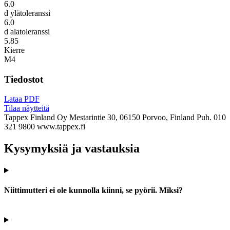
6.0
d ylätoleranssi
6.0
d alatoleranssi
5.85
Kierre
M4
Tiedostot
Lataa PDF
Tilaa näytteitä
Tappex Finland Oy
Mestarintie 30, 06150 Porvoo, Finland
Puh. 010
321 9800
www.tappex.fi
Kysymyksiä ja vastauksia
Niittimutteri ei ole kunnolla kiinni, se pyörii. Miksi?