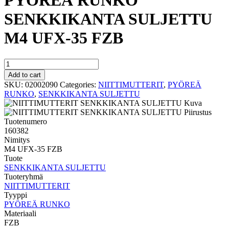
PYÖREÄ RUNKO
SENKKIKANTA SULJETTU
M4 UFX-35 FZB
PYÖREÄ
RUNKO
Add to cart
SENKKIKANTA
SKU:
02002090
Categories:
NIITTIMUTTERIT
,
PYÖREÄ
SULJETTU
RUNKO
,
SENKKIKANTA SULJETTU
M4
UFX-
35
Tuotenumero
FZB
160382
quantity
Nimitys
M4 UFX-35 FZB
Tuote
SENKKIKANTA SULJETTU
Tuoteryhmä
NIITTIMUTTERIT
Tyyppi
PYÖREÄ RUNKO
Materiaali
FZB