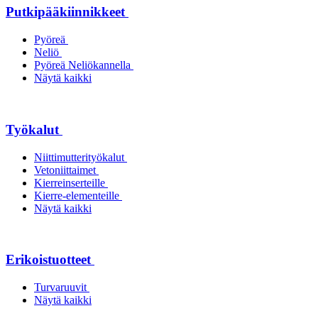
Putkipääkiinnikkeet
Pyöreä
Neliö
Pyöreä Neliökannella
Näytä kaikki
Työkalut
Niittimutterityökalut
Vetoniittaimet
Kierreinserteille
Kierre-elementeille
Näytä kaikki
Erikoistuotteet
Turvaruuvit
Näytä kaikki