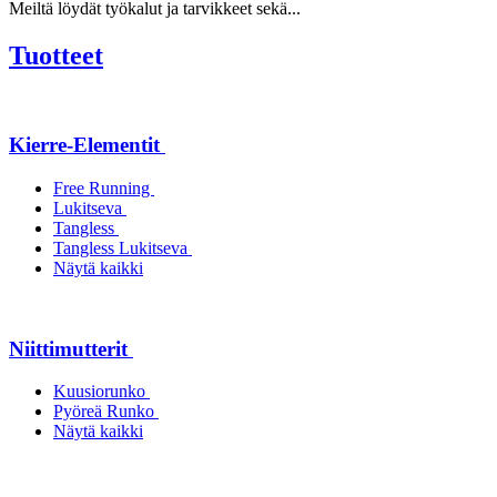
Meiltä löydät työkalut ja tarvikkeet sekä...
Tuotteet
Kierre-Elementit
Free Running
Lukitseva
Tangless
Tangless Lukitseva
Näytä kaikki
Niittimutterit
Kuusiorunko
Pyöreä Runko
Näytä kaikki