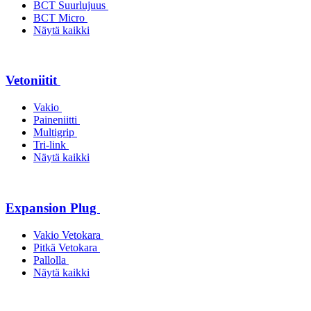
BCT Suurlujuus
BCT Micro
Näytä kaikki
Vetoniitit
Vakio
Paineniitti
Multigrip
Tri-link
Näytä kaikki
Expansion Plug
Vakio Vetokara
Pitkä Vetokara
Pallolla
Näytä kaikki