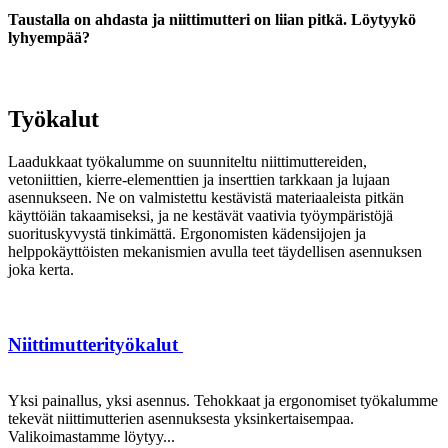
Taustalla on ahdasta ja niittimutteri on liian pitkä. Löytyykö
lyhyempää?
Työkalut
Laadukkaat työkalumme on suunniteltu niittimuttereiden,
vetoniittien, kierre-elementtien ja inserttien tarkkaan ja lujaan
asennukseen. Ne on valmistettu kestävistä materiaaleista pitkän
käyttöiän takaamiseksi, ja ne kestävät vaativia työympäristöjä
suorituskyvystä tinkimättä. Ergonomisten kädensijojen ja
helppokäyttöisten mekanismien avulla teet täydellisen asennuksen
joka kerta.
Niittimutterityökalut
Yksi painallus, yksi asennus. Tehokkaat ja ergonomiset työkalumme
tekevät niittimutterien asennuksesta yksinkertaisempaa.
Valikoimastamme löytyy...