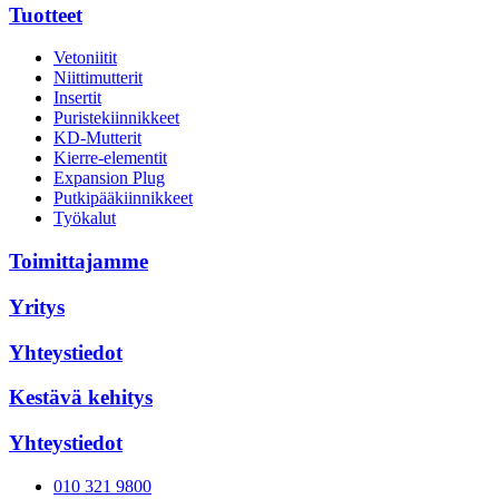
Tuotteet
Vetoniitit
Niittimutterit
Insertit
Puristekiinnikkeet
KD-Mutterit
Kierre-elementit
Expansion Plug
Putkipääkiinnikkeet
Työkalut
Toimittajamme
Yritys
Yhteystiedot
Kestävä kehitys
Yhteystiedot
010 321 9800