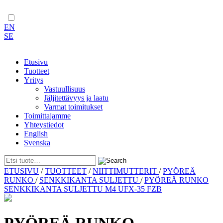
EN
SE
Etusivu
Tuotteet
Yritys
Vastuullisuus
Jäljitettävyys ja laatu
Varmat toimitukset
Toimittajamme
Yhteystiedot
English
Svenska
Skip
ETUSIVU
/
TUOTTEET
/
NIITTIMUTTERIT
/
PYÖREÄ
to
RUNKO
/
SENKKIKANTA SULJETTU
/
PYÖREÄ RUNKO
content
SENKKIKANTA SULJETTU M4 UFX-35 FZB