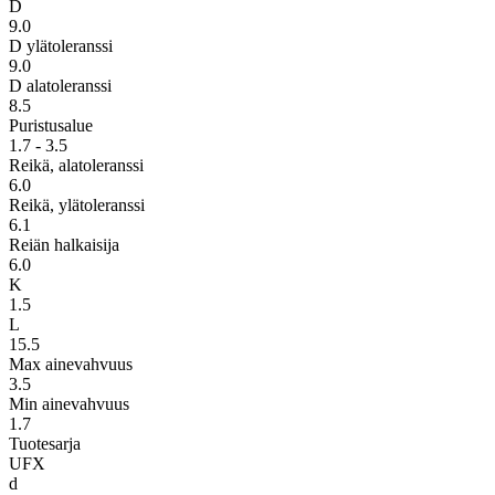
D
9.0
D ylätoleranssi
9.0
D alatoleranssi
8.5
Puristusalue
1.7 - 3.5
Reikä, alatoleranssi
6.0
Reikä, ylätoleranssi
6.1
Reiän halkaisija
6.0
K
1.5
L
15.5
Max ainevahvuus
3.5
Min ainevahvuus
1.7
Tuotesarja
UFX
d