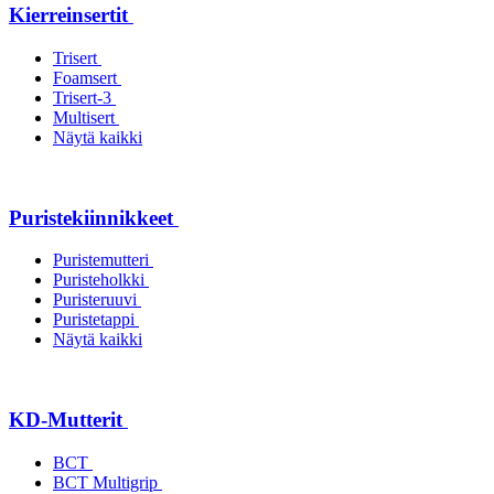
Kierreinsertit
Trisert
Foamsert
Trisert-3
Multisert
Näytä kaikki
Puristekiinnikkeet
Puristemutteri
Puristeholkki
Puristeruuvi
Puristetappi
Näytä kaikki
KD-Mutterit
BCT
BCT Multigrip