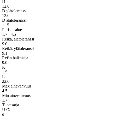
D
12.0
D ylätoleranssi
12.0
D alatoleranssi
11.5
Puristusalue
1.7 - 4.5
Reikä, alatoleranssi
9.0
Reikä, ylätoleranssi
9.1
Reiän halkaisija
9.0
K
1.5
L
22.0
Max ainevahvuus
4.5
Min ainevahvuus
1.7
Tuotesarja
UFX
d