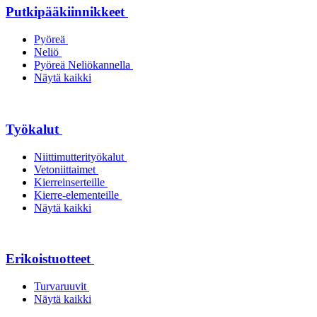
Putkipääkiinnikkeet
Pyöreä
Neliö
Pyöreä Neliökannella
Näytä kaikki
Työkalut
Niittimutterityökalut
Vetoniittaimet
Kierreinserteille
Kierre-elementeille
Näytä kaikki
Erikoistuotteet
Turvaruuvit
Näytä kaikki