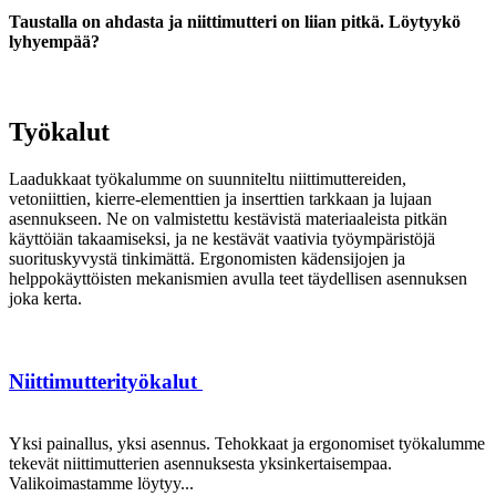
Taustalla on ahdasta ja niittimutteri on liian pitkä. Löytyykö
lyhyempää?
Työkalut
Laadukkaat työkalumme on suunniteltu niittimuttereiden,
vetoniittien, kierre-elementtien ja inserttien tarkkaan ja lujaan
asennukseen. Ne on valmistettu kestävistä materiaaleista pitkän
käyttöiän takaamiseksi, ja ne kestävät vaativia työympäristöjä
suorituskyvystä tinkimättä. Ergonomisten kädensijojen ja
helppokäyttöisten mekanismien avulla teet täydellisen asennuksen
joka kerta.
Niittimutterityökalut
Yksi painallus, yksi asennus. Tehokkaat ja ergonomiset työkalumme
tekevät niittimutterien asennuksesta yksinkertaisempaa.
Valikoimastamme löytyy...