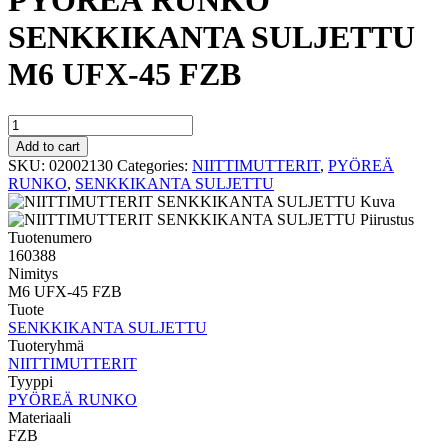
PYÖREÄ RUNKO
SENKKIKANTA SULJETTU
M6 UFX-45 FZB
PYÖREÄ
RUNKO
Add to cart
SENKKIKANTA
SKU:
02002130
Categories:
NIITTIMUTTERIT
,
PYÖREÄ
SULJETTU
RUNKO
,
SENKKIKANTA SULJETTU
M6
UFX-
45
Tuotenumero
FZB
160388
quantity
Nimitys
M6 UFX-45 FZB
Tuote
SENKKIKANTA SULJETTU
Tuoteryhmä
NIITTIMUTTERIT
Tyyppi
PYÖREÄ RUNKO
Materiaali
FZB