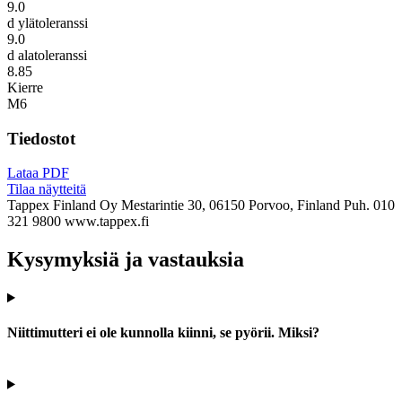
9.0
d ylätoleranssi
9.0
d alatoleranssi
8.85
Kierre
M6
Tiedostot
Lataa PDF
Tilaa näytteitä
Tappex Finland Oy
Mestarintie 30, 06150 Porvoo, Finland
Puh. 010
321 9800
www.tappex.fi
Kysymyksiä ja vastauksia
Niittimutteri ei ole kunnolla kiinni, se pyörii. Miksi?