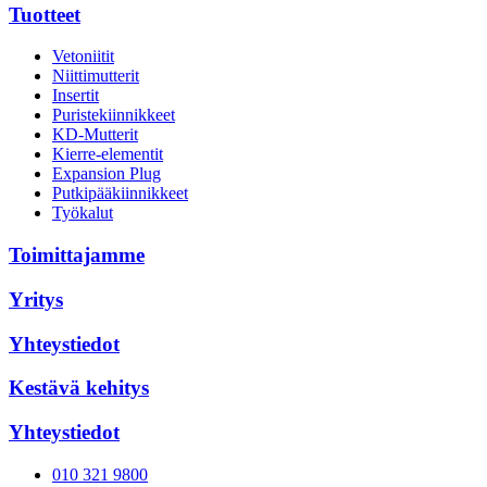
Tuotteet
Vetoniitit
Niittimutterit
Insertit
Puristekiinnikkeet
KD-Mutterit
Kierre-elementit
Expansion Plug
Putkipääkiinnikkeet
Työkalut
Toimittajamme
Yritys
Yhteystiedot
Kestävä kehitys
Yhteystiedot
010 321 9800