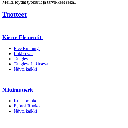
Meiltä löydät työkalut ja tarvikkeet sekä...
Tuotteet
Kierre-Elementit
Free Running
Lukitseva
Tangless
Tangless Lukitseva
Näytä kaikki
Niittimutterit
Kuusiorunko
Pyöreä Runko
Näytä kaikki