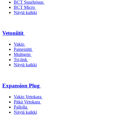
BCT Suurlujuus
BCT Micro
Näytä kaikki
Vetoniitit
Vakio
Paineniitti
Multigrip
Tri-link
Näytä kaikki
Expansion Plug
Vakio Vetokara
Pitkä Vetokara
Pallolla
Näytä kaikki