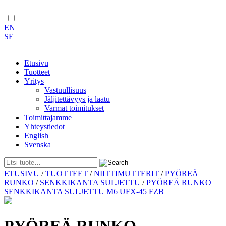
EN
SE
Etusivu
Tuotteet
Yritys
Vastuullisuus
Jäljitettävyys ja laatu
Varmat toimitukset
Toimittajamme
Yhteystiedot
English
Svenska
Skip
ETUSIVU
/
TUOTTEET
/
NIITTIMUTTERIT
/
PYÖREÄ
to
RUNKO
/
SENKKIKANTA SULJETTU
/
PYÖREÄ RUNKO
content
SENKKIKANTA SULJETTU M6 UFX-45 FZB