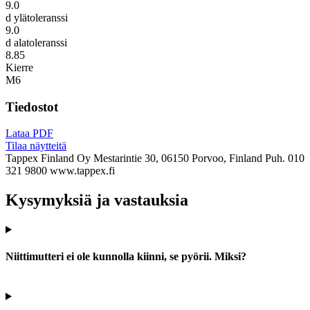
9.0
d ylätoleranssi
9.0
d alatoleranssi
8.85
Kierre
M6
Tiedostot
Lataa PDF
Tilaa näytteitä
Tappex Finland Oy
Mestarintie 30, 06150 Porvoo, Finland
Puh. 010
321 9800
www.tappex.fi
Kysymyksiä ja vastauksia
Niittimutteri ei ole kunnolla kiinni, se pyörii. Miksi?