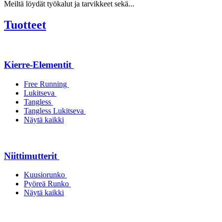
Meiltä löydät työkalut ja tarvikkeet sekä...
Tuotteet
Kierre-Elementit
Free Running
Lukitseva
Tangless
Tangless Lukitseva
Näytä kaikki
Niittimutterit
Kuusiorunko
Pyöreä Runko
Näytä kaikki