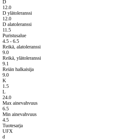
D
12.0
D ylätoleranssi
12.0
D alatoleranssi
11.5
Puristusalue
4.5 - 6.5
Reikä, alatoleranssi
9.0
Reikä, ylätoleranssi
9.1
Reiän halkaisija
9.0
K
1.5
L
24.0
Max ainevahvuus
6.5
Min ainevahvuus
4.5
Tuotesarja
UFX
d