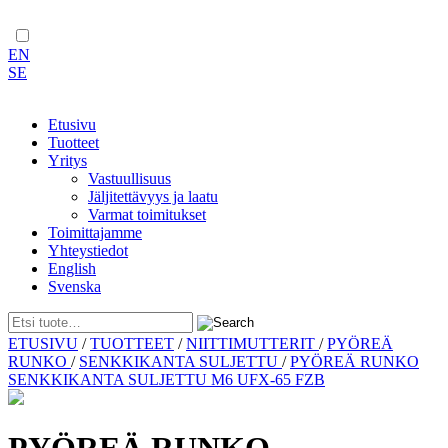
EN
SE
Etusivu
Tuotteet
Yritys
Vastuullisuus
Jäljitettävyys ja laatu
Varmat toimitukset
Toimittajamme
Yhteystiedot
English
Svenska
Skip
ETUSIVU
/
TUOTTEET
/
NIITTIMUTTERIT
/
PYÖREÄ
to
RUNKO
/
SENKKIKANTA SULJETTU
/
PYÖREÄ RUNKO
content
SENKKIKANTA SULJETTU M6 UFX-65 FZB