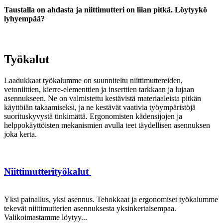
Taustalla on ahdasta ja niittimutteri on liian pitkä. Löytyykö
lyhyempää?
Työkalut
Laadukkaat työkalumme on suunniteltu niittimuttereiden,
vetoniittien, kierre-elementtien ja inserttien tarkkaan ja lujaan
asennukseen. Ne on valmistettu kestävistä materiaaleista pitkän
käyttöiän takaamiseksi, ja ne kestävät vaativia työympäristöjä
suorituskyvystä tinkimättä. Ergonomisten kädensijojen ja
helppokäyttöisten mekanismien avulla teet täydellisen asennuksen
joka kerta.
Niittimutterityökalut
Yksi painallus, yksi asennus. Tehokkaat ja ergonomiset työkalumme
tekevät niittimutterien asennuksesta yksinkertaisempaa.
Valikoimastamme löytyy...