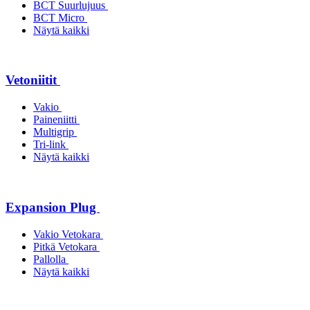
BCT Suurlujuus
BCT Micro
Näytä kaikki
Vetoniitit
Vakio
Paineniitti
Multigrip
Tri-link
Näytä kaikki
Expansion Plug
Vakio Vetokara
Pitkä Vetokara
Pallolla
Näytä kaikki