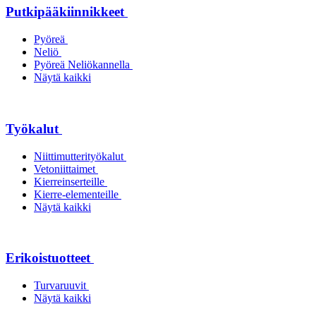
Putkipääkiinnikkeet
Pyöreä
Neliö
Pyöreä Neliökannella
Näytä kaikki
Työkalut
Niittimutterityökalut
Vetoniittaimet
Kierreinserteille
Kierre-elementeille
Näytä kaikki
Erikoistuotteet
Turvaruuvit
Näytä kaikki