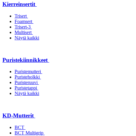
Kierreinsertit
Trisert
Foamsert
Trisert-3
Multisert
Näytä kaikki
Puristekiinnikkeet
Puristemutteri
Puristeholkki
Puristeruuvi
Puristetappi
Näytä kaikki
KD-Mutterit
BCT
BCT Multigrip