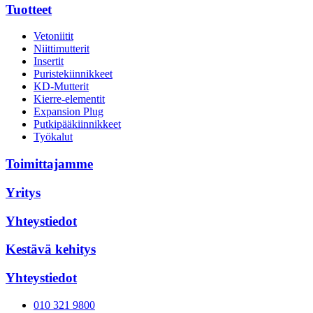
Tuotteet
Vetoniitit
Niittimutterit
Insertit
Puristekiinnikkeet
KD-Mutterit
Kierre-elementit
Expansion Plug
Putkipääkiinnikkeet
Työkalut
Toimittajamme
Yritys
Yhteystiedot
Kestävä kehitys
Yhteystiedot
010 321 9800