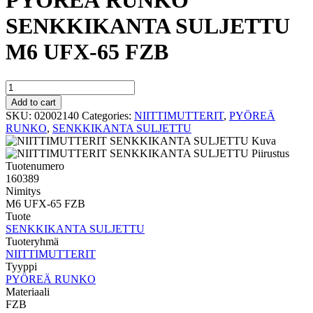
PYÖREÄ RUNKO
SENKKIKANTA SULJETTU
M6 UFX-65 FZB
PYÖREÄ
RUNKO
Add to cart
SENKKIKANTA
SKU:
02002140
Categories:
NIITTIMUTTERIT
,
PYÖREÄ
SULJETTU
RUNKO
,
SENKKIKANTA SULJETTU
M6
UFX-
65
Tuotenumero
FZB
160389
quantity
Nimitys
M6 UFX-65 FZB
Tuote
SENKKIKANTA SULJETTU
Tuoteryhmä
NIITTIMUTTERIT
Tyyppi
PYÖREÄ RUNKO
Materiaali
FZB