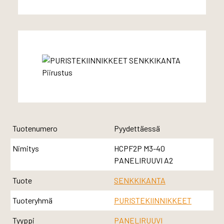
Tuotenumero
Pyydettäessä
Nimitys
HCPF2P M3-40
PANELIRUUVI A2
Tuote
SENKKIKANTA
Tuoteryhmä
PURISTEKIINNIKKEET
Tyyppi
PANELIRUUVI