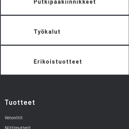
Putkipääkiinnikkeet
Työkalut
Erikoistuotteet
Tuotteet
Vetoniitit
Niittimutterit