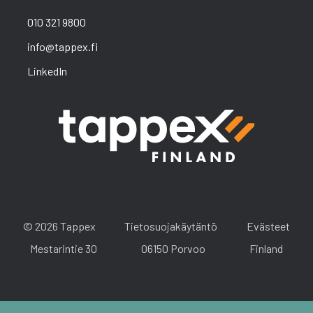
010 321 9800
info@tappex.fi
LinkedIn
© 2026 Tappex
Tietosuojakäytäntö
Evästeet
Mestarintie 30
06150 Porvoo
Finland