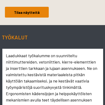
Tilaa näytteitä
TYÖKALUT
Laadukkaat työkalumme on suunniteltu
niittimuttereiden, vetoniittien, kierre-elementtien
ja inserttien tarkkaan ja lujaan asennukseen. Ne on
valmistettu kestävistä materiaaleista pitkän
käyttöiän takaamiseksi, ja ne kestävät vaativia
työympäristöjä suorituskyvystä tinkimättä.
Ergonomisten kädensijojen ja helppokäyttöisten
mekanismien avulla teet täydellisen asennuksen