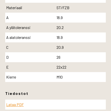
Materiaali
ST/FZB
A
18.9
A ylätoleranssi
20.2
A alatoleranssi
18.9
C
20.9
D
26
E
22x22
Kierre
M10
Tiedostot
Lataa PDF