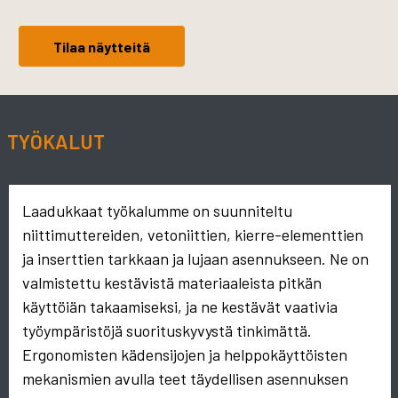
Tilaa näytteitä
TYÖKALUT
Laadukkaat työkalumme on suunniteltu
niittimuttereiden, vetoniittien, kierre-elementtien
ja inserttien tarkkaan ja lujaan asennukseen. Ne on
valmistettu kestävistä materiaaleista pitkän
käyttöiän takaamiseksi, ja ne kestävät vaativia
työympäristöjä suorituskyvystä tinkimättä.
Ergonomisten kädensijojen ja helppokäyttöisten
mekanismien avulla teet täydellisen asennuksen