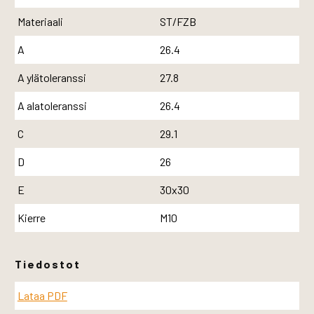
Materiaali
ST/FZB
A
26.4
A ylätoleranssi
27.8
A alatoleranssi
26.4
C
29.1
D
26
E
30x30
Kierre
M10
Tiedostot
Lataa PDF