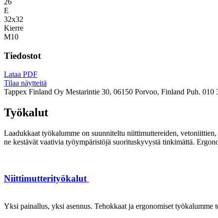
26
E
32x32
Kierre
M10
Tiedostot
Lataa PDF
Tilaa näytteitä
Tappex Finland Oy
Mestarintie 30, 06150 Porvoo, Finland
Puh. 010 
Työkalut
Laadukkaat työkalumme on suunniteltu niittimuttereiden, vetoniittien, k
ne kestävät vaativia työympäristöjä suorituskyvystä tinkimättä. Ergon
Niittimutterityökalut
Yksi painallus, yksi asennus. Tehokkaat ja ergonomiset työkalumme te