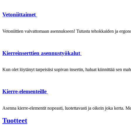
Vetoniittaimet
Vetoniittien vaivattomaan asennukseen! Tutustu tehokkaiden ja ergonom
Kierreinserttien asennustyökalut
Kun olet löytänyt tarpeisiisi sopivan insertin, haluat kiinnittää sen ma
Kierre-elementeille
Asenna kierre-elementit nopeasti, luotettavasti ja oikein joka kerta. Mei
Tuotteet