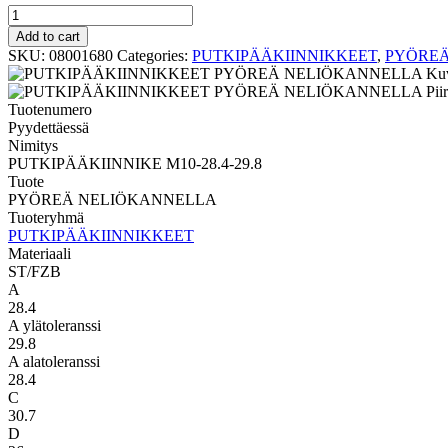
PYÖREÄ
NELIÖKANNELLA
Add to cart
PUTKIPÄÄKIINNIKE
SKU:
08001680
Categories:
PUTKIPÄÄKIINNIKKEET
,
PYÖREÄ
M10-
28.4-
29.8
Tuotenumero
quantity
Pyydettäessä
Nimitys
PUTKIPÄÄKIINNIKE M10-28.4-29.8
Tuote
PYÖREÄ NELIÖKANNELLA
Tuoteryhmä
PUTKIPÄÄKIINNIKKEET
Materiaali
ST/FZB
A
28.4
A ylätoleranssi
29.8
A alatoleranssi
28.4
C
30.7
D