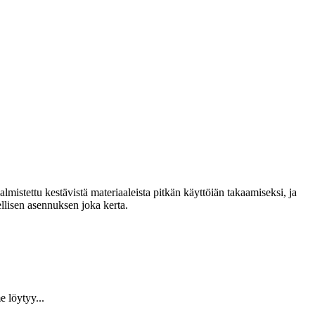
lmistettu kestävistä materiaaleista pitkän käyttöiän takaamiseksi, ja
llisen asennuksen joka kerta.
 löytyy...