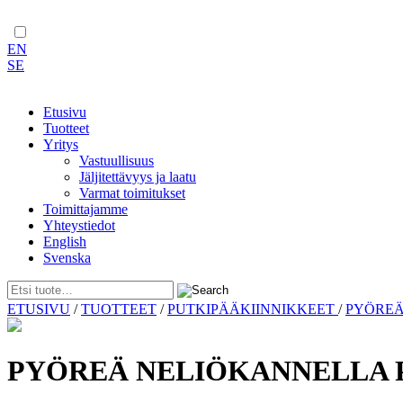
EN
SE
Etusivu
Tuotteet
Yritys
Vastuullisuus
Jäljitettävyys ja laatu
Varmat toimitukset
Toimittajamme
Yhteystiedot
English
Svenska
Skip
ETUSIVU
/
TUOTTEET
/
PUTKIPÄÄKIINNIKKEET
/
PYÖREÄ
to
content
PYÖREÄ NELIÖKANNELLA PU