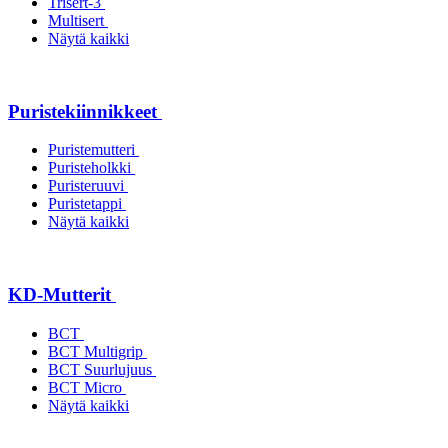
Trisert-3
Multisert
Näytä kaikki
Puristekiinnikkeet
Puristemutteri
Puristeholkki
Puristeruuvi
Puristetappi
Näytä kaikki
KD-Mutterit
BCT
BCT Multigrip
BCT Suurlujuus
BCT Micro
Näytä kaikki