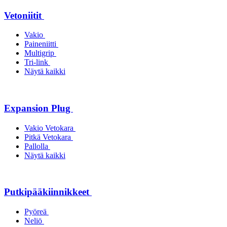
Vetoniitit
Vakio
Paineniitti
Multigrip
Tri-link
Näytä kaikki
Expansion Plug
Vakio Vetokara
Pitkä Vetokara
Pallolla
Näytä kaikki
Putkipääkiinnikkeet
Pyöreä
Neliö