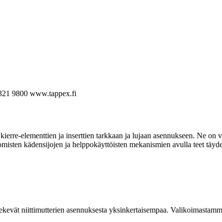
321 9800
www.tappex.fi
ierre-elementtien ja inserttien tarkkaan ja lujaan asennukseen. Ne on va
omisten kädensijojen ja helppokäyttöisten mekanismien avulla teet täyde
kevät niittimutterien asennuksesta yksinkertaisempaa. Valikoimastamme