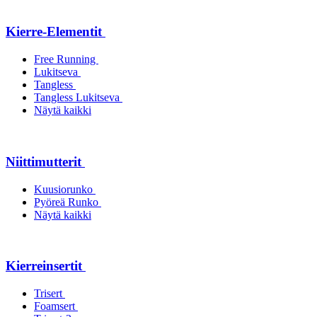
Kierre-Elementit
Free Running
Lukitseva
Tangless
Tangless Lukitseva
Näytä kaikki
Niittimutterit
Kuusiorunko
Pyöreä Runko
Näytä kaikki
Kierreinsertit
Trisert
Foamsert