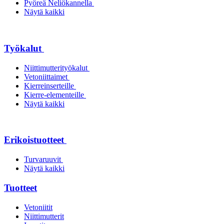
Pyöreä Neliökannella
Näytä kaikki
Työkalut
Niittimutterityökalut
Vetoniittaimet
Kierreinserteille
Kierre-elementeille
Näytä kaikki
Erikoistuotteet
Turvaruuvit
Näytä kaikki
Tuotteet
Vetoniitit
Niittimutterit