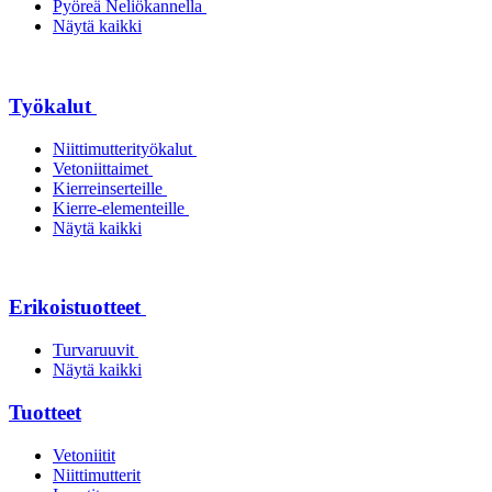
Pyöreä Neliökannella
Näytä kaikki
Työkalut
Niittimutterityökalut
Vetoniittaimet
Kierreinserteille
Kierre-elementeille
Näytä kaikki
Erikoistuotteet
Turvaruuvit
Näytä kaikki
Tuotteet
Vetoniitit
Niittimutterit