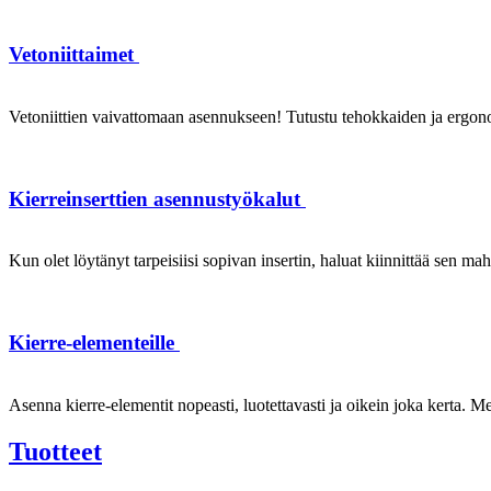
Vetoniittaimet
Vetoniittien vaivattomaan asennukseen! Tutustu tehokkaiden ja ergonom
Kierreinserttien asennustyökalut
Kun olet löytänyt tarpeisiisi sopivan insertin, haluat kiinnittää sen ma
Kierre-elementeille
Asenna kierre-elementit nopeasti, luotettavasti ja oikein joka kerta. Mei
Tuotteet