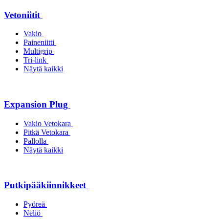
Vetoniitit
Vakio
Paineniitti
Multigrip
Tri-link
Näytä kaikki
Expansion Plug
Vakio Vetokara
Pitkä Vetokara
Pallolla
Näytä kaikki
Putkipääkiinnikkeet
Pyöreä
Neliö