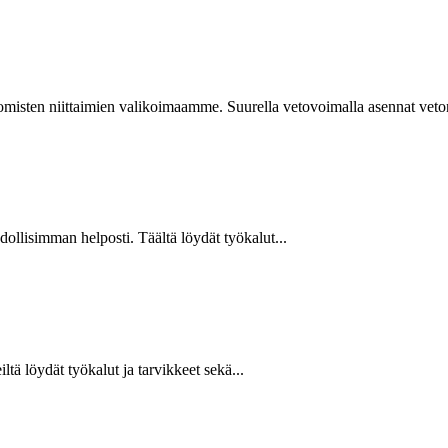
isten niittaimien valikoimaamme. Suurella vetovoimalla asennat vetoniit
hdollisimman helposti. Täältä löydät työkalut...
ltä löydät työkalut ja tarvikkeet sekä...