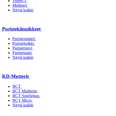
Trisert-3
Multisert
Näytä kaikki
Puristekiinnikkeet
Puristemutteri
Puristeholkki
Puristeruuvi
Puristetappi
Näytä kaikki
KD-Mutterit
BCT
BCT Multigrip
BCT Suurlujuus
BCT Micro
Näytä kaikki