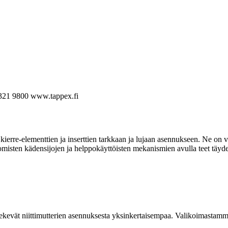
321 9800
www.tappex.fi
ierre-elementtien ja inserttien tarkkaan ja lujaan asennukseen. Ne on va
omisten kädensijojen ja helppokäyttöisten mekanismien avulla teet täyde
kevät niittimutterien asennuksesta yksinkertaisempaa. Valikoimastamme