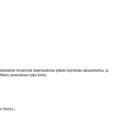
lmistettu kestävistä materiaaleista pitkän käyttöiän takaamiseksi, ja
llisen asennuksen joka kerta.
 löytyy...