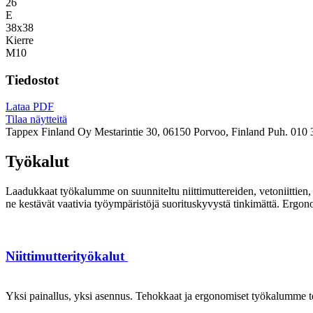
26
E
38x38
Kierre
M10
Tiedostot
Lataa PDF
Tilaa näytteitä
Tappex Finland Oy
Mestarintie 30, 06150 Porvoo, Finland
Puh. 010 
Työkalut
Laadukkaat työkalumme on suunniteltu niittimuttereiden, vetoniittien, k
ne kestävät vaativia työympäristöjä suorituskyvystä tinkimättä. Ergon
Niittimutterityökalut
Yksi painallus, yksi asennus. Tehokkaat ja ergonomiset työkalumme te