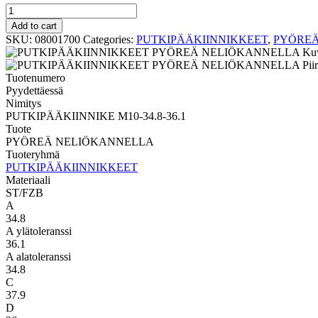
PYÖREÄ
NELIÖKANNELLA
Add to cart
PUTKIPÄÄKIINNIKE
SKU:
08001700
Categories:
PUTKIPÄÄKIINNIKKEET
,
PYÖREÄ
M10-
34.8-
36.1
Tuotenumero
quantity
Pyydettäessä
Nimitys
PUTKIPÄÄKIINNIKE M10-34.8-36.1
Tuote
PYÖREÄ NELIÖKANNELLA
Tuoteryhmä
PUTKIPÄÄKIINNIKKEET
Materiaali
ST/FZB
A
34.8
A ylätoleranssi
36.1
A alatoleranssi
34.8
C
37.9
D