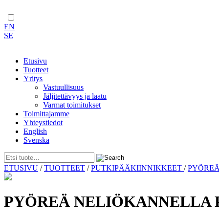
EN
SE
Etusivu
Tuotteet
Yritys
Vastuullisuus
Jäljitettävyys ja laatu
Varmat toimitukset
Toimittajamme
Yhteystiedot
English
Svenska
Skip
ETUSIVU
/
TUOTTEET
/
PUTKIPÄÄKIINNIKKEET
/
PYÖREÄ
to
content
PYÖREÄ NELIÖKANNELLA PU