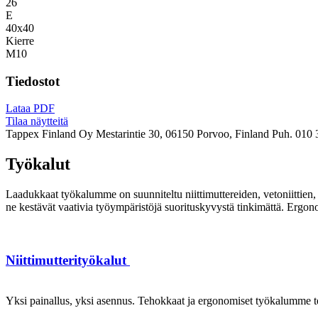
26
E
40x40
Kierre
M10
Tiedostot
Lataa PDF
Tilaa näytteitä
Tappex Finland Oy
Mestarintie 30, 06150 Porvoo, Finland
Puh. 010 
Työkalut
Laadukkaat työkalumme on suunniteltu niittimuttereiden, vetoniittien, k
ne kestävät vaativia työympäristöjä suorituskyvystä tinkimättä. Ergon
Niittimutterityökalut
Yksi painallus, yksi asennus. Tehokkaat ja ergonomiset työkalumme te