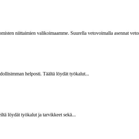
isten niittaimien valikoimaamme. Suurella vetovoimalla asennat vetoniit
hdollisimman helposti. Täältä löydät työkalut...
ltä löydät työkalut ja tarvikkeet sekä...