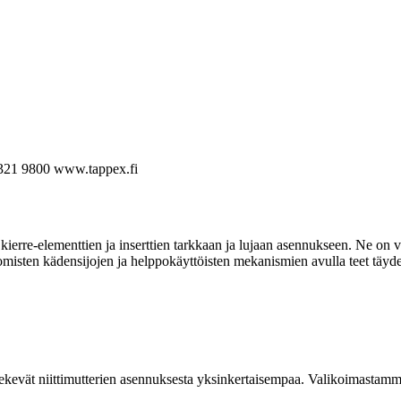
321 9800
www.tappex.fi
ierre-elementtien ja inserttien tarkkaan ja lujaan asennukseen. Ne on va
omisten kädensijojen ja helppokäyttöisten mekanismien avulla teet täyde
kevät niittimutterien asennuksesta yksinkertaisempaa. Valikoimastamme