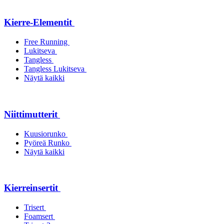
Kierre-Elementit
Free Running
Lukitseva
Tangless
Tangless Lukitseva
Näytä kaikki
Niittimutterit
Kuusiorunko
Pyöreä Runko
Näytä kaikki
Kierreinsertit
Trisert
Foamsert