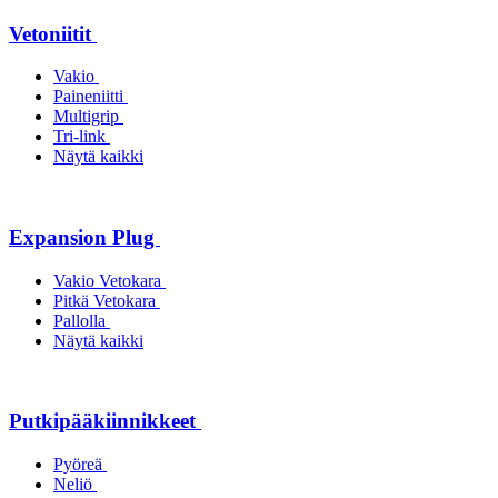
Vetoniitit
Vakio
Paineniitti
Multigrip
Tri-link
Näytä kaikki
Expansion Plug
Vakio Vetokara
Pitkä Vetokara
Pallolla
Näytä kaikki
Putkipääkiinnikkeet
Pyöreä
Neliö