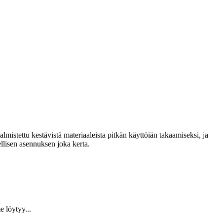
lmistettu kestävistä materiaaleista pitkän käyttöiän takaamiseksi, ja
llisen asennuksen joka kerta.
 löytyy...