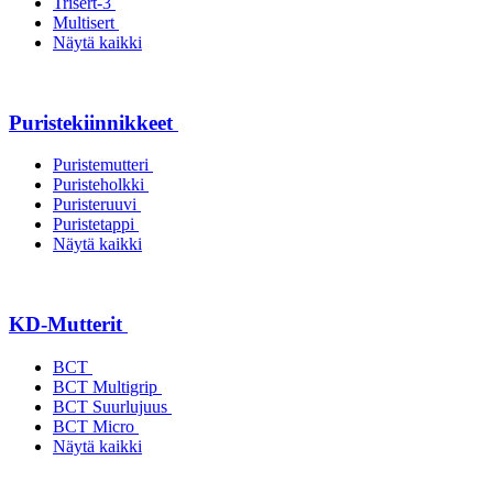
Trisert-3
Multisert
Näytä kaikki
Puristekiinnikkeet
Puristemutteri
Puristeholkki
Puristeruuvi
Puristetappi
Näytä kaikki
KD-Mutterit
BCT
BCT Multigrip
BCT Suurlujuus
BCT Micro
Näytä kaikki