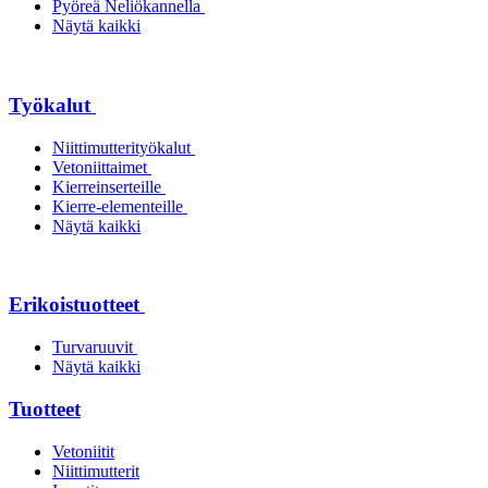
Pyöreä Neliökannella
Näytä kaikki
Työkalut
Niittimutterityökalut
Vetoniittaimet
Kierreinserteille
Kierre-elementeille
Näytä kaikki
Erikoistuotteet
Turvaruuvit
Näytä kaikki
Tuotteet
Vetoniitit
Niittimutterit