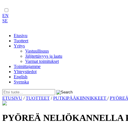
EN
SE
Etusivu
Tuotteet
Yritys
Vastuullisuus
Jäljitettävyys ja laatu
Varmat toimitukset
Toimittajamme
Yhteystiedot
English
Svenska
Skip
ETUSIVU
/
TUOTTEET
/
PUTKIPÄÄKIINNIKKEET
/
PYÖREÄ
to
content
PYÖREÄ NELIÖKANNELLA PU