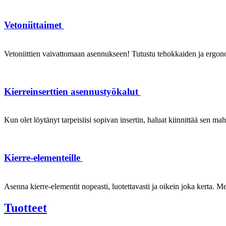
Vetoniittaimet
Vetoniittien vaivattomaan asennukseen! Tutustu tehokkaiden ja ergonom
Kierreinserttien asennustyökalut
Kun olet löytänyt tarpeisiisi sopivan insertin, haluat kiinnittää sen ma
Kierre-elementeille
Asenna kierre-elementit nopeasti, luotettavasti ja oikein joka kerta. Mei
Tuotteet