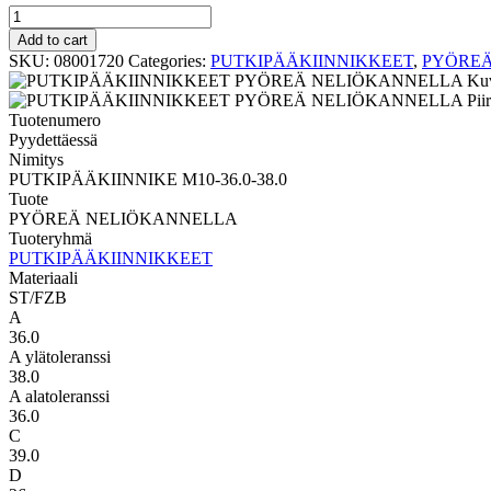
PYÖREÄ
NELIÖKANNELLA
Add to cart
PUTKIPÄÄKIINNIKE
SKU:
08001720
Categories:
PUTKIPÄÄKIINNIKKEET
,
PYÖREÄ
M10-
36.0-
38.0
Tuotenumero
quantity
Pyydettäessä
Nimitys
PUTKIPÄÄKIINNIKE M10-36.0-38.0
Tuote
PYÖREÄ NELIÖKANNELLA
Tuoteryhmä
PUTKIPÄÄKIINNIKKEET
Materiaali
ST/FZB
A
36.0
A ylätoleranssi
38.0
A alatoleranssi
36.0
C
39.0
D