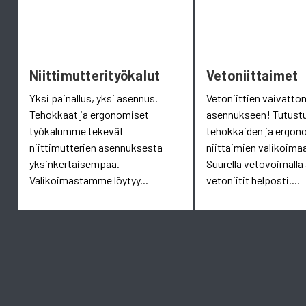
Niittimutterityökalut
Vetoniittaimet
Yksi painallus, yksi asennus.
Vetoniittien vaivatt
Tehokkaat ja ergonomiset
asennukseen! Tutust
työkalumme tekevät
tehokkaiden ja ergon
niittimutterien asennuksesta
niittaimien valikoim
yksinkertaisempaa.
Suurella vetovoimalla
Valikoimastamme löytyy...
vetoniitit helposti....