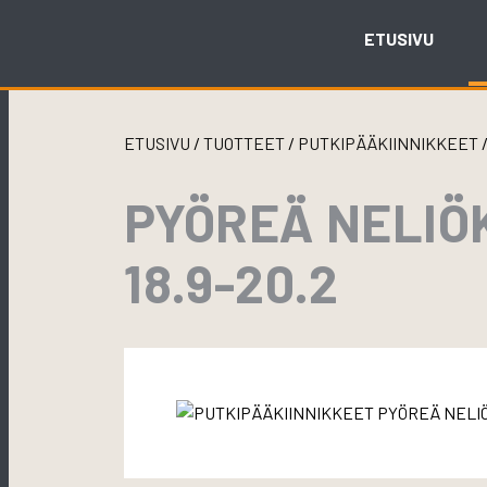
Skip
to
ETUSIVU
content
ETUSIVU
/
TUOTTEET
/
PUTKIPÄÄKIINNIKKEET
PYÖREÄ NELIÖ
18.9-20.2