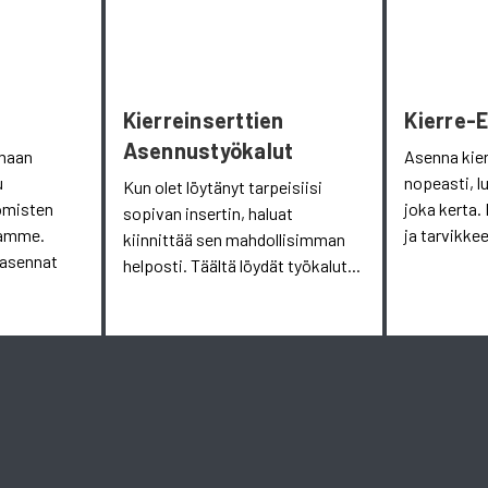
Kierreinserttien
Kierre-
Asennustyökalut
omaan
Asenna kie
u
nopeasti, l
Kun olet löytänyt tarpeisiisi
omisten
joka kerta. 
sopivan insertin, haluat
aamme.
ja tarvikkee
kiinnittää sen mahdollisimman
 asennat
helposti. Täältä löydät työkalut...