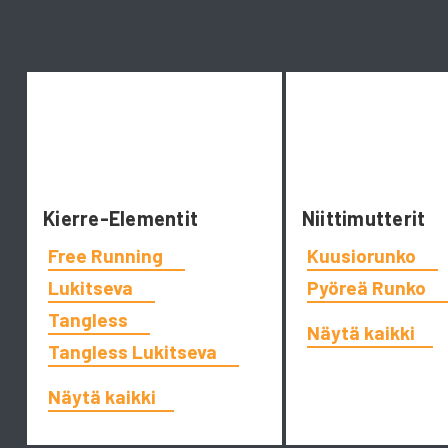
Kierre-Elementit
Niittimutterit
Free Running
Kuusiorunko
Lukitseva
Pyöreä Runko
Tangless
Näytä kaikki
Tangless Lukitseva
Näytä kaikki