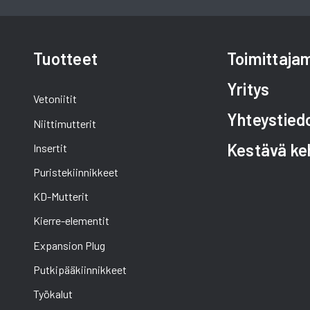
Tuotteet
Toimittaj
Yritys
Vetoniitit
Yhteystied
Niittimutterit
Kestävä ke
Insertit
Puristekiinnikkeet
KD-Mutterit
Kierre-elementit
Expansion Plug
Putkipääkiinnikkeet
Työkalut