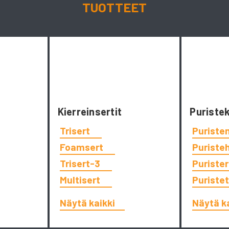
TUOTTEET
Kierreinsertit
Puriste
Trisert
Puriste
Foamsert
Puriste
Trisert-3
Puriste
Multisert
Puriste
Näytä kaikki
Näytä k