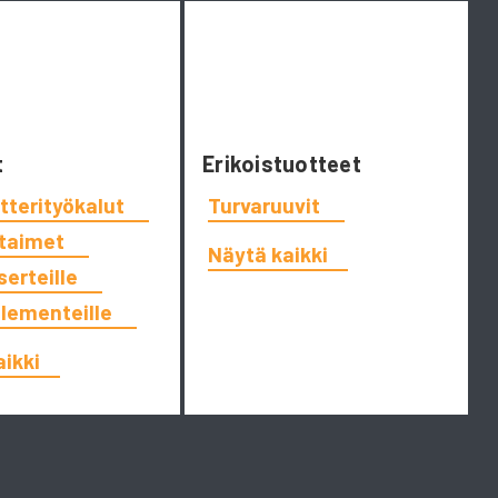
t
Erikoistuotteet
tterityökalut
Turvaruuvit
ttaimet
Näytä kaikki
serteille
elementeille
aikki