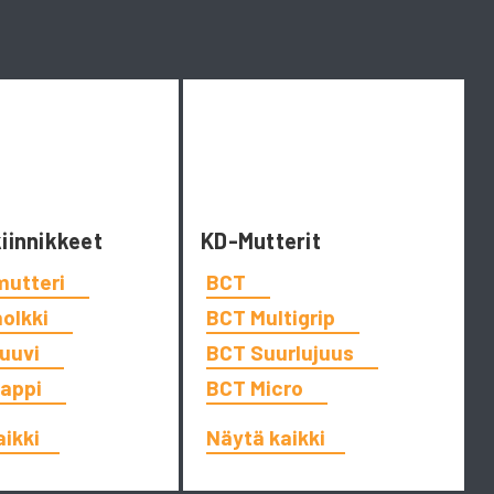
kiinnikkeet
KD-Mutterit
mutteri
BCT
holkki
BCT Multigrip
ruuvi
BCT Suurlujuus
tappi
BCT Micro
aikki
Näytä kaikki