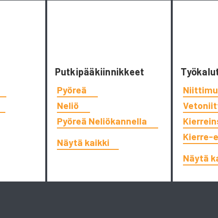
Putkipääkiinnikkeet
Työkalu
Pyöreä
Niittimu
Neliö
Vetonii
Pyöreä Neliökannella
Kierrein
Kierre-
Näytä kaikki
Näytä k