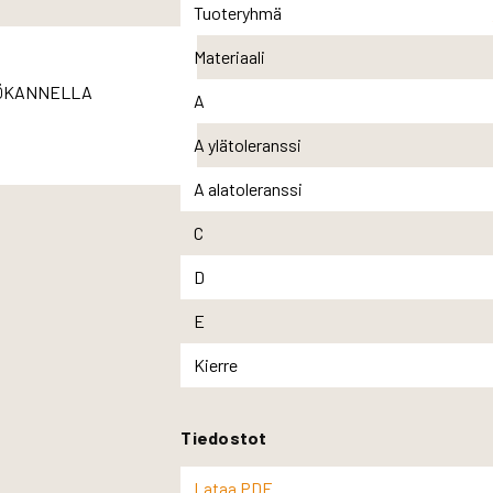
Tuoteryhmä
Materiaali
A
A ylätoleranssi
A alatoleranssi
C
D
E
Kierre
Tiedostot
Lataa PDF