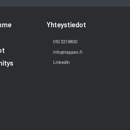
amme
Yhteystiedot
010 321 9800
ot
info@tappex.fi
hitys
LinkedIn