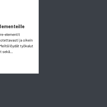
Elementeille
rre-elementit
uotettavasti ja oikein
Meiltä löydät työkalut
t sekä...