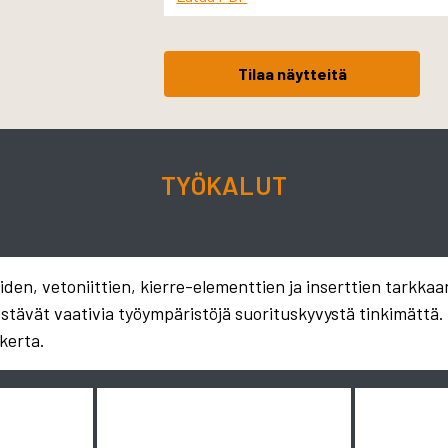
Tilaa näytteitä
TYÖKALUT
en, vetoniittien, kierre-elementtien ja inserttien tarkkaa
estävät vaativia työympäristöjä suorituskyvystä tinkimättä
kerta.