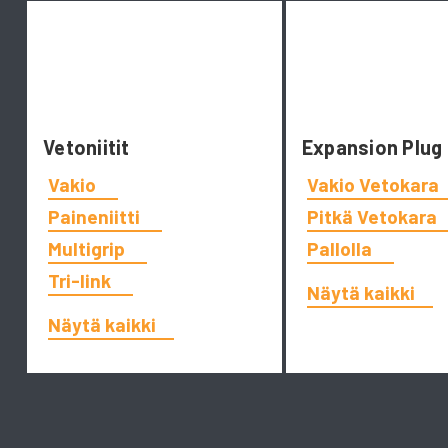
Vetoniitit
Expansion Plug
Vakio
Vakio Vetokara
Paineniitti
Pitkä Vetokara
Multigrip
Pallolla
Tri-link
Näytä kaikki
Näytä kaikki