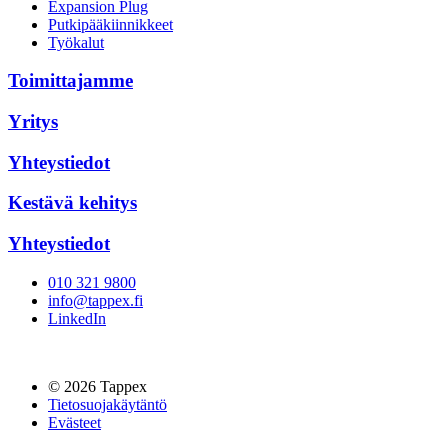
Expansion Plug
Putkipääkiinnikkeet
Työkalut
Toimittajamme
Yritys
Yhteystiedot
Kestävä kehitys
Yhteystiedot
010 321 9800
info@tappex.fi
LinkedIn
© 2026 Tappex
Tietosuojakäytäntö
Evästeet