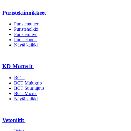
Puristekiinnikkeet
Puristemutteri
Puristeholkki
Puristeruuvi
Puristetappi
Näytä kaikki
KD-Mutterit
BCT
BCT Multigrip
BCT Suurlujuus
BCT Micro
Näytä kaikki
Vetoniitit