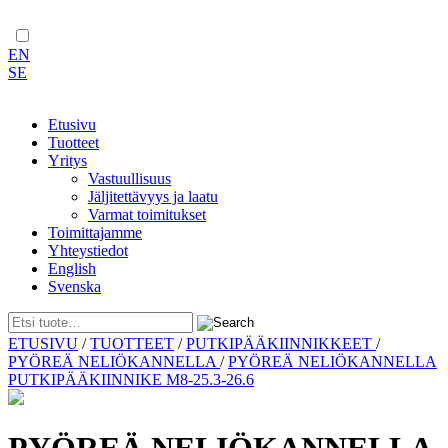
EN
SE
Etusivu
Tuotteet
Yritys
Vastuullisuus
Jäljitettävyys ja laatu
Varmat toimitukset
Toimittajamme
Yhteystiedot
English
Svenska
Skip
ETUSIVU
/
TUOTTEET
/
PUTKIPÄÄKIINNIKKEET
/
to
PYÖREÄ NELIÖKANNELLA
/
PYÖREÄ NELIÖKANNELLA
content
PUTKIPÄÄKIINNIKE M8-25.3-26.6