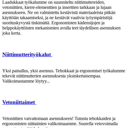
Laadukkaat työkalumme on suunniteltu niittimuttereiden,
vetoniittien, kierre-elementtien ja inserttien tarkkaan ja lujaan
asennukseen. Ne on valmistettu kestävistä materiaaleista pitkän
käyttöiän takaamiseksi, ja ne kestävät vaativia työympäristöjä
suorituskyvystä tinkimättä. Ergonomisten kädensijojen ja
helppokäyttöisten mekanismien avulla teet täydellisen asennuksen
joka kerta.
Niittimutterityökalut
Yksi painallus, yksi asennus. Tehokkaat ja ergonomiset työkalumme
tekevät niittimutterien asennuksesta yksinkertaisempaa.
Valikoimastamme löytyy...
Vetoniittaimet
Vetoniittien vaivattomaan asennukseen! Tutustu tehokkaiden ja
ergonomisten niittaimien valikoimaamme. Suurella vetovoimalla