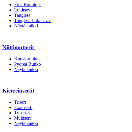
Free Running
Lukitseva
Tangless
Tangless Lukitseva
Näytä kaikki
Niittimutterit
Kuusiorunko
Pyöreä Runko
Näytä kaikki
Kierreinsertit
Trisert
Foamsert
Trisert-3
Multisert
Näytä kaikki