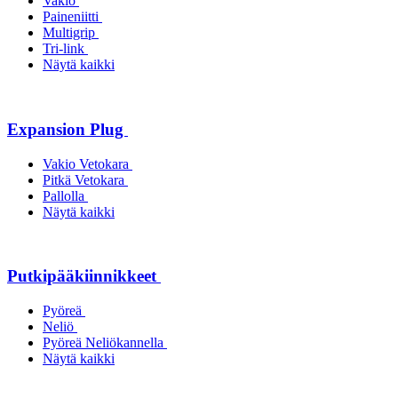
Vakio
Paineniitti
Multigrip
Tri-link
Näytä kaikki
Expansion Plug
Vakio Vetokara
Pitkä Vetokara
Pallolla
Näytä kaikki
Putkipääkiinnikkeet
Pyöreä
Neliö
Pyöreä Neliökannella
Näytä kaikki