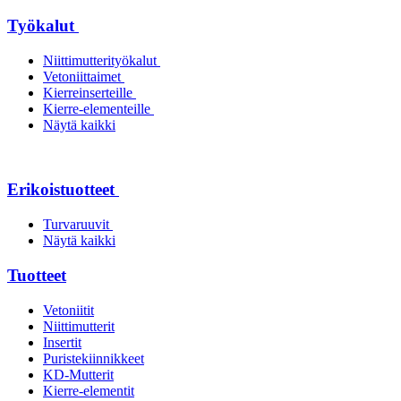
Työkalut
Niittimutterityökalut
Vetoniittaimet
Kierreinserteille
Kierre-elementeille
Näytä kaikki
Erikoistuotteet
Turvaruuvit
Näytä kaikki
Tuotteet
Vetoniitit
Niittimutterit
Insertit
Puristekiinnikkeet
KD-Mutterit
Kierre-elementit