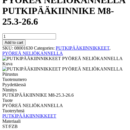
PYÖREÄ NELIÖKANNELLA
PUTKIPÄÄKIINNIKE M8-
25.3-26.6
PYÖREÄ
NELIÖKANNELLA
Add to cart
PUTKIPÄÄKIINNIKE
SKU:
08001630
Categories:
PUTKIPÄÄKIINNIKKEET
,
M8-
PYÖREÄ NELIÖKANNELLA
25.3-
26.6
quantity
Tuotenumero
Pyydettäessä
Nimitys
PUTKIPÄÄKIINNIKE M8-25.3-26.6
Tuote
PYÖREÄ NELIÖKANNELLA
Tuoteryhmä
PUTKIPÄÄKIINNIKKEET
Materiaali
ST/FZB