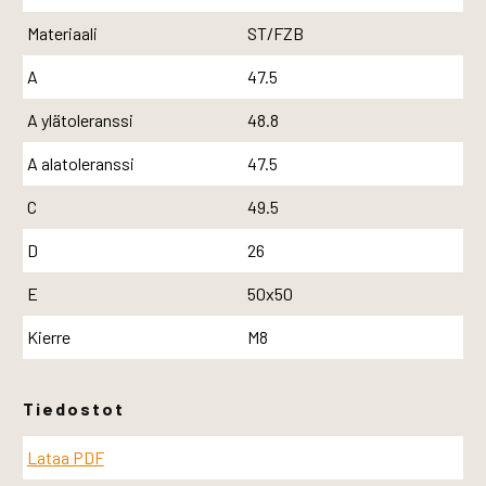
Materiaali
ST/FZB
A
47.5
A ylätoleranssi
48.8
A alatoleranssi
47.5
C
49.5
D
26
E
50x50
Kierre
M8
Tiedostot
Lataa PDF