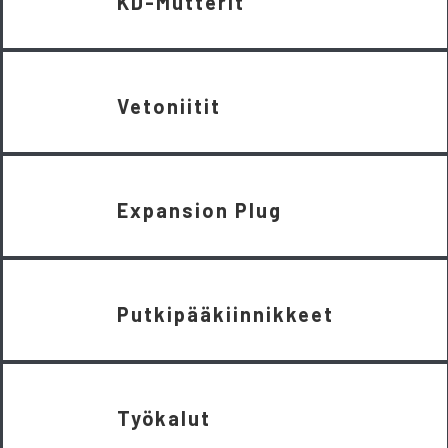
KD-Mutterit
Vetoniitit
Expansion Plug
Putkipääkiinnikkeet
Työkalut