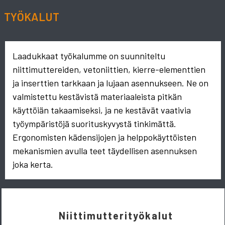
TYÖKALUT
Laadukkaat työkalumme on suunniteltu
niittimuttereiden, vetoniittien, kierre-elementtien
ja inserttien tarkkaan ja lujaan asennukseen. Ne on
valmistettu kestävistä materiaaleista pitkän
käyttöiän takaamiseksi, ja ne kestävät vaativia
työympäristöjä suorituskyvystä tinkimättä.
Ergonomisten kädensijojen ja helppokäyttöisten
mekanismien avulla teet täydellisen asennuksen
joka kerta.
Niittimutterityökalut