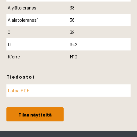
A ylätoleranssi
38
A alatoleranssi
36
C
39
D
15.2
Kierre
M10
Tiedostot
Lataa PDF
Tilaa näytteitä