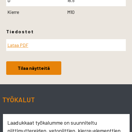
D
16.5
Kierre
M10
Tiedostot
Lataa PDF
Tilaa näytteitä
TYÖKALUT
Laadukkaat työkalumme on suunniteltu
niittimuttereiden, vetoniittien, kierre-elementtien