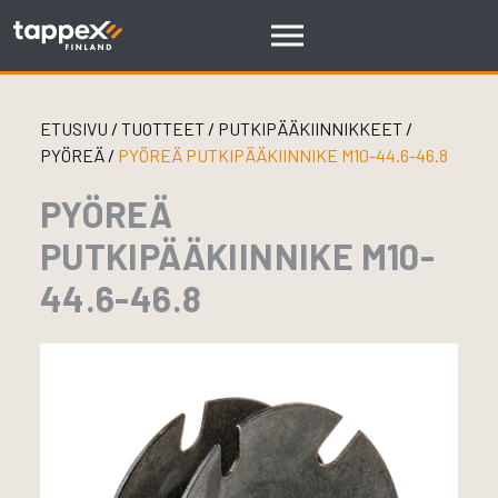
Skip
to
content
ETUSIVU
/
TUOTTEET
/
PUTKIPÄÄKIINNIKKEET
/
PYÖREÄ
/
PYÖREÄ PUTKIPÄÄKIINNIKE M10-44.6-46.8
PYÖREÄ
PUTKIPÄÄKIINNIKE M10-
44.6-46.8