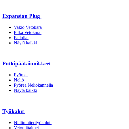
Expansion Plug
Vakio Vetokara
Pitkä Vetokara
Pallolla
Näytä kaikki
Putkipääkiinnikkeet
Pyöreä
Neliö
Pyöreä Neliökannella
Näytä kaikki
Työkalut
Niittimutterityökalut
Vetoniittaimet