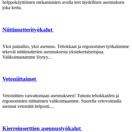
helppokäyttöisten mekanismien avulla teet täydellisen asennuksen
joka kerta.
Niittimutterityökalut
Yksi painallus, yksi asennus. Tehokkaat ja ergonomiset työkalumme
tekevät niittimutterien asennuksesta yksinkertaisempaa.
Valikoimastamme löytyy...
Vetoniittaimet
Vetoniittien vaivattomaan asennukseen! Tutustu tehokkaiden ja
ergonomisten niittaimien valikoimaamme. Suurella vetovoimalla
asennat vetoniitit helposti....
Kierreinserttien asennustyökalut