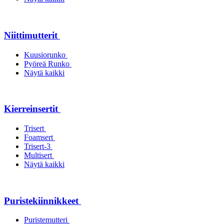
Niittimutterit
Kuusiorunko
Pyöreä Runko
Näytä kaikki
Kierreinsertit
Trisert
Foamsert
Trisert-3
Multisert
Näytä kaikki
Puristekiinnikkeet
Puristemutteri