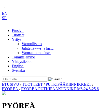
EN
SE
Etusivu
Tuotteet
Yritys
Vastuullisuus
Jäljitettävyys ja laatu
Varmat toimitukset
Toimittajamme
Yhteystiedot
English
Svenska
Skip
ETUSIVU
/
TUOTTEET
/
PUTKIPÄÄKIINNIKKEET
/
to
PYÖREÄ
/
PYÖREÄ PUTKIPÄÄKIINNIKE M6-24.6-25.6
content
PYÖREÄ