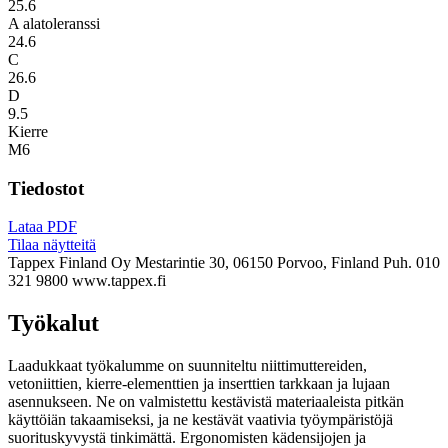
25.6
A alatoleranssi
24.6
C
26.6
D
9.5
Kierre
M6
Tiedostot
Lataa PDF
Tilaa näytteitä
Tappex Finland Oy
Mestarintie 30, 06150 Porvoo, Finland
Puh. 010
321 9800
www.tappex.fi
Työkalut
Laadukkaat työkalumme on suunniteltu niittimuttereiden,
vetoniittien, kierre-elementtien ja inserttien tarkkaan ja lujaan
asennukseen. Ne on valmistettu kestävistä materiaaleista pitkän
käyttöiän takaamiseksi, ja ne kestävät vaativia työympäristöjä
suorituskyvystä tinkimättä. Ergonomisten kädensijojen ja