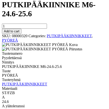
PUTKIPÄÄKIINNIKE M6-
24.6-25.6
PYÖREÄ
PUTKIPÄÄKIINNIKE
Add to cart
M6-
SKU:
08000320
Categories:
PUTKIPÄÄKIINNIKKEET
,
24.6-
PYÖREÄ
25.6
quantity
Tuotenumero
Pyydettäessä
Nimitys
PUTKIPÄÄKIINNIKE M6-24.6-25.6
Tuote
PYÖREÄ
Tuoteryhmä
PUTKIPÄÄKIINNIKKEET
Materiaali
ST/FZB
A
24.6
A ylätoleranssi