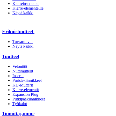
Kierreinserteille
Kierre-elementeille
Näytä kaikki
Erikoistuotteet
Turvaruuvit
Näytä kaikki
Tuotteet
Vetoniitit
Niittimutterit
Insertit
Puristekiinnikkeet
KD-Mutterit
Kierre-elementit
Expansion Plug
Putkipääkiinnikkeet
Työkalut
Toimittajamme