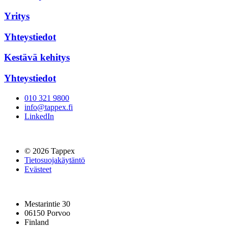
Yritys
Yhteystiedot
Kestävä kehitys
Yhteystiedot
010 321 9800
info@tappex.fi
LinkedIn
© 2026 Tappex
Tietosuojakäytäntö
Evästeet
Mestarintie 30
06150 Porvoo
Finland