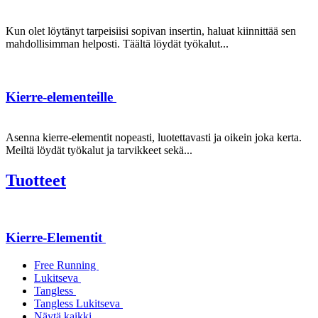
Kun olet löytänyt tarpeisiisi sopivan insertin, haluat kiinnittää sen
mahdollisimman helposti. Täältä löydät työkalut...
Kierre-elementeille
Asenna kierre-elementit nopeasti, luotettavasti ja oikein joka kerta.
Meiltä löydät työkalut ja tarvikkeet sekä...
Tuotteet
Kierre-Elementit
Free Running
Lukitseva
Tangless
Tangless Lukitseva
Näytä kaikki