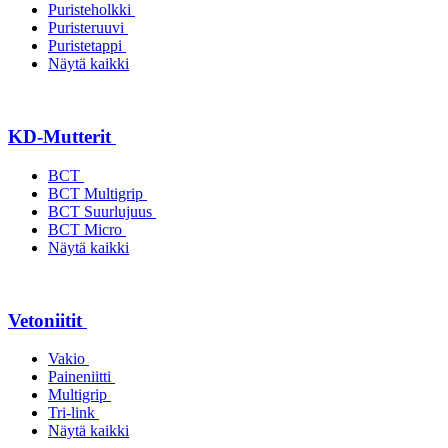
Puristeholkki
Puristeruuvi
Puristetappi
Näytä kaikki
KD-Mutterit
BCT
BCT Multigrip
BCT Suurlujuus
BCT Micro
Näytä kaikki
Vetoniitit
Vakio
Paineniitti
Multigrip
Tri-link
Näytä kaikki