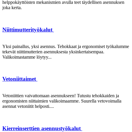
helppokäyttöisten mekanismien avulla teet täydellisen asennuksen
joka kerta.
Niittimutterityökalut
Yksi painallus, yksi asennus. Tehokkaat ja ergonomiset työkalumme
tekevät niittimutterien asennuksesta yksinkertaisempaa.
Valikoimastamme löytyy...
Vetoniittaimet
Vetoniittien vaivattomaan asennukseen! Tutustu tehokkaiden ja
ergonomisten niittaimien valikoimaamme. Suurella vetovoimalla
asennat vetoniitit helposti....
Kierreinserttien asennustyökalut