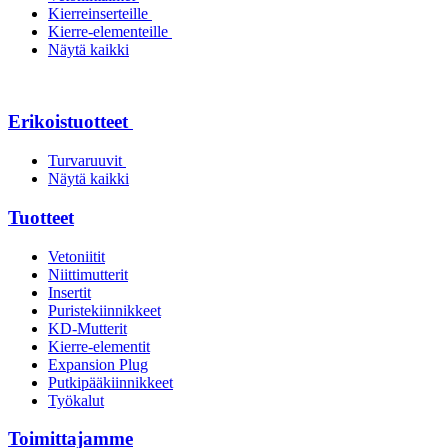
Kierreinserteille
Kierre-elementeille
Näytä kaikki
Erikoistuotteet
Turvaruuvit
Näytä kaikki
Tuotteet
Vetoniitit
Niittimutterit
Insertit
Puristekiinnikkeet
KD-Mutterit
Kierre-elementit
Expansion Plug
Putkipääkiinnikkeet
Työkalut
Toimittajamme