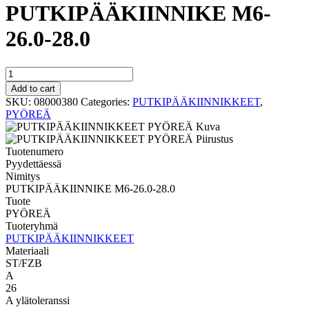
PUTKIPÄÄKIINNIKE M6-
26.0-28.0
PYÖREÄ
PUTKIPÄÄKIINNIKE
Add to cart
M6-
SKU:
08000380
Categories:
PUTKIPÄÄKIINNIKKEET
,
26.0-
PYÖREÄ
28.0
quantity
Tuotenumero
Pyydettäessä
Nimitys
PUTKIPÄÄKIINNIKE M6-26.0-28.0
Tuote
PYÖREÄ
Tuoteryhmä
PUTKIPÄÄKIINNIKKEET
Materiaali
ST/FZB
A
26
A ylätoleranssi