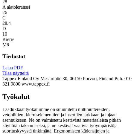
28
A alatoleranssi
26
C
28.4
D
10
Kierre
M6
Tiedostot
Lataa PDF
Tilaa näytteitä
Tappex Finland Oy
Mestarintie 30, 06150 Porvoo, Finland
Puh. 010
321 9800
www.tappex.fi
Työkalut
Laadukkaat työkalumme on suunniteltu niittimuttereiden,
vetoniittien, kierre-elementtien ja inserttien tarkkaan ja lujaan
asennukseen. Ne on valmistettu kestävistä materiaaleista pitkän
käyttöiän takaamiseksi, ja ne kestävät vaativia työympäristöjä
suorituskyvystä tinkimättä. Ergonomisten kädensijojen ja