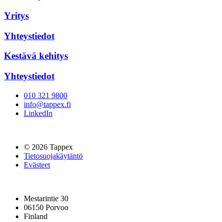
Yritys
Yhteystiedot
Kestävä kehitys
Yhteystiedot
010 321 9800
info@tappex.fi
LinkedIn
© 2026 Tappex
Tietosuojakäytäntö
Evästeet
Mestarintie 30
06150 Porvoo
Finland