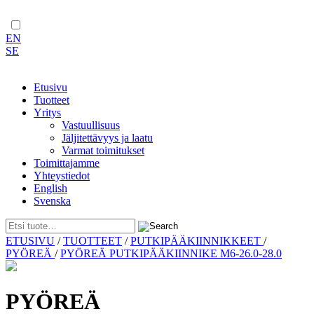
EN
SE
Etusivu
Tuotteet
Yritys
Vastuullisuus
Jäljitettävyys ja laatu
Varmat toimitukset
Toimittajamme
Yhteystiedot
English
Svenska
Skip
ETUSIVU
/
TUOTTEET
/
PUTKIPÄÄKIINNIKKEET
/
to
PYÖREÄ
/
PYÖREÄ PUTKIPÄÄKIINNIKE M6-26.0-28.0
content
PYÖREÄ