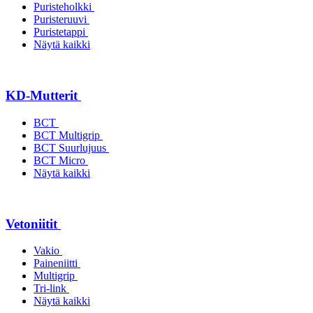
Puristeholkki
Puristeruuvi
Puristetappi
Näytä kaikki
KD-Mutterit
BCT
BCT Multigrip
BCT Suurlujuus
BCT Micro
Näytä kaikki
Vetoniitit
Vakio
Paineniitti
Multigrip
Tri-link
Näytä kaikki