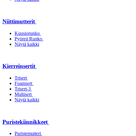
Niittimutterit
Kuusiorunko
Pyöreä Runko
Näytä kaikki
Kierreinsertit
Trisert
Foamsert
Trisert-3
Multisert
Näytä kaikki
Puristekiinnikkeet
Puristemutteri