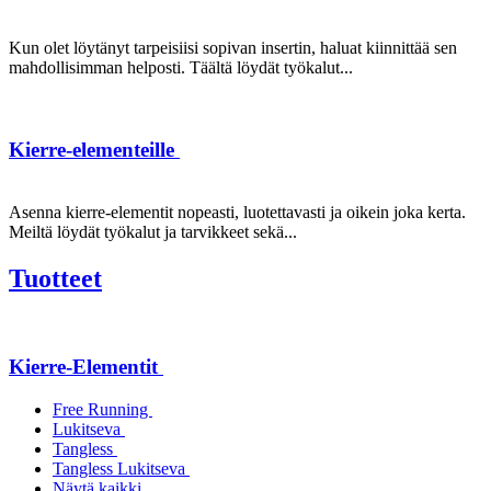
Kun olet löytänyt tarpeisiisi sopivan insertin, haluat kiinnittää sen
mahdollisimman helposti. Täältä löydät työkalut...
Kierre-elementeille
Asenna kierre-elementit nopeasti, luotettavasti ja oikein joka kerta.
Meiltä löydät työkalut ja tarvikkeet sekä...
Tuotteet
Kierre-Elementit
Free Running
Lukitseva
Tangless
Tangless Lukitseva
Näytä kaikki