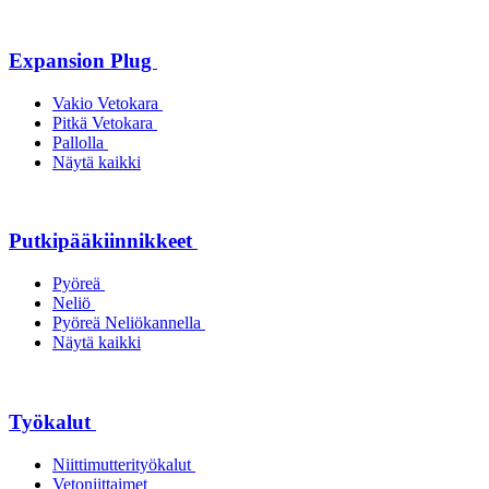
Expansion Plug
Vakio Vetokara
Pitkä Vetokara
Pallolla
Näytä kaikki
Putkipääkiinnikkeet
Pyöreä
Neliö
Pyöreä Neliökannella
Näytä kaikki
Työkalut
Niittimutterityökalut
Vetoniittaimet