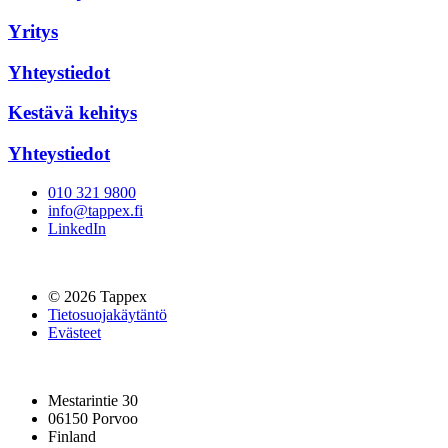
Yritys
Yhteystiedot
Kestävä kehitys
Yhteystiedot
010 321 9800
info@tappex.fi
LinkedIn
© 2026 Tappex
Tietosuojakäytäntö
Evästeet
Mestarintie 30
06150 Porvoo
Finland