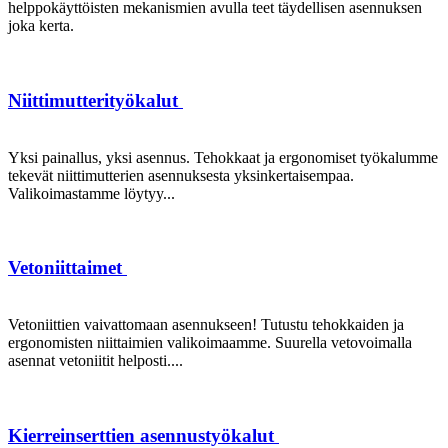
helppokäyttöisten mekanismien avulla teet täydellisen asennuksen
joka kerta.
Niittimutterityökalut
Yksi painallus, yksi asennus. Tehokkaat ja ergonomiset työkalumme
tekevät niittimutterien asennuksesta yksinkertaisempaa.
Valikoimastamme löytyy...
Vetoniittaimet
Vetoniittien vaivattomaan asennukseen! Tutustu tehokkaiden ja
ergonomisten niittaimien valikoimaamme. Suurella vetovoimalla
asennat vetoniitit helposti....
Kierreinserttien asennustyökalut