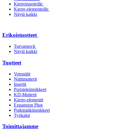
Kierreinserteille
Kierre-elementeille
Näytä kaikki
Erikoistuotteet
Turvaruuvit
Näytä kaikki
Tuotteet
Vetoniitit
Niittimutterit
Insertit
Puristekiinnikkeet
KD-Mutterit
Kierre-elementit
Expansion Plug
Putkipääkiinnikkeet
Työkalut
Toimittajamme