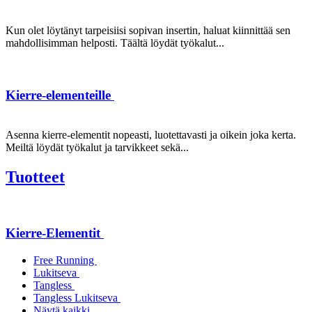
Kun olet löytänyt tarpeisiisi sopivan insertin, haluat kiinnittää sen
mahdollisimman helposti. Täältä löydät työkalut...
Kierre-elementeille
Asenna kierre-elementit nopeasti, luotettavasti ja oikein joka kerta.
Meiltä löydät työkalut ja tarvikkeet sekä...
Tuotteet
Kierre-Elementit
Free Running
Lukitseva
Tangless
Tangless Lukitseva
Näytä kaikki