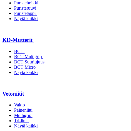
Puristeholkki
Puristeruuvi
Puristetappi
Näytä kaikki
KD-Mutterit
BCT
BCT Multigrip
BCT Suurlujuus
BCT Micro
Näytä kaikki
Vetoniitit
Vakio
Paineniitti
Multigrip
Tri-link
Näytä kaikki