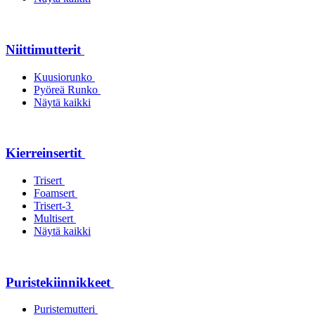
Niittimutterit
Kuusiorunko
Pyöreä Runko
Näytä kaikki
Kierreinsertit
Trisert
Foamsert
Trisert-3
Multisert
Näytä kaikki
Puristekiinnikkeet
Puristemutteri