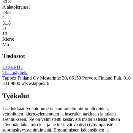
30.8
A alatoleranssi
29.8
C
31.8
D
10
Kierre
M6
Tiedostot
Lataa PDF
Tilaa näytteitä
Tappex Finland Oy
Mestarintie 30, 06150 Porvoo, Finland
Puh. 010
321 9800
www.tappex.fi
Työkalut
Laadukkaat työkalumme on suunniteltu niittimuttereiden,
vetoniittien, kierre-elementtien ja inserttien tarkkaan ja lujaan
asennukseen. Ne on valmistettu kestävistä materiaaleista pitkän
käyttöiän takaamiseksi, ja ne kestävät vaativia työympäristöjä
suorituskyvystä tinkimättä. Ergonomisten kädensijojen ja