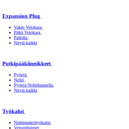
Expansion Plug
Vakio Vetokara
Pitkä Vetokara
Pallolla
Näytä kaikki
Putkipääkiinnikkeet
Pyöreä
Neliö
Pyöreä Neliökannella
Näytä kaikki
Työkalut
Niittimutterityökalut
Vetoniittaimet