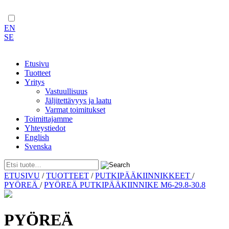
EN
SE
Etusivu
Tuotteet
Yritys
Vastuullisuus
Jäljitettävyys ja laatu
Varmat toimitukset
Toimittajamme
Yhteystiedot
English
Svenska
Skip
ETUSIVU
/
TUOTTEET
/
PUTKIPÄÄKIINNIKKEET
/
to
PYÖREÄ
/
PYÖREÄ PUTKIPÄÄKIINNIKE M6-29.8-30.8
content
PYÖREÄ