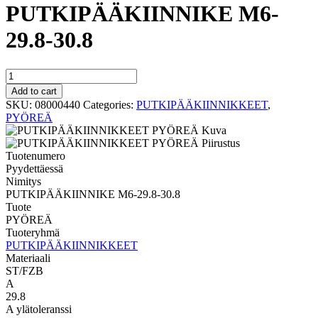
PUTKIPÄÄKIINNIKE M6-
29.8-30.8
PYÖREÄ
PUTKIPÄÄKIINNIKE
Add to cart
M6-
SKU:
08000440
Categories:
PUTKIPÄÄKIINNIKKEET
,
29.8-
PYÖREÄ
30.8
quantity
Tuotenumero
Pyydettäessä
Nimitys
PUTKIPÄÄKIINNIKE M6-29.8-30.8
Tuote
PYÖREÄ
Tuoteryhmä
PUTKIPÄÄKIINNIKKEET
Materiaali
ST/FZB
A
29.8
A ylätoleranssi