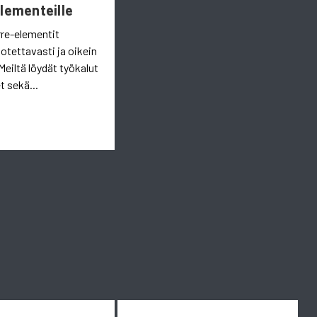
Elementeille
rre-elementit
uotettavasti ja oikein
Meiltä löydät työkalut
t sekä...