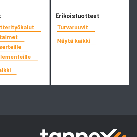
t
Erikoistuotteet
tterityökalut
Turvaruuvit
ttaimet
Näytä kaikki
serteille
elementeille
aikki