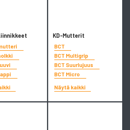
kiinnikkeet
KD-Mutterit
mutteri
BCT
holkki
BCT Multigrip
ruuvi
BCT Suurlujuus
tappi
BCT Micro
aikki
Näytä kaikki