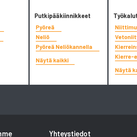
Putkipääkiinnikkeet
Työkalu
Pyöreä
Niittimu
Neliö
Vetonii
Pyöreä Neliökannella
Kierrein
Kierre-
Näytä kaikki
Näytä k
amme
Yhteystiedot