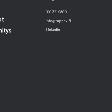
010 321 9800
ot
info@tappex.fi
hitys
LinkedIn