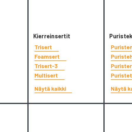
Kierreinsertit
Puriste
Trisert
Puriste
Foamsert
Puriste
Trisert-3
Puriste
Multisert
Puriste
Näytä kaikki
Näytä k