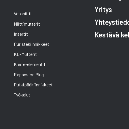
Yritys
Vetoniitit
Yhteystied
Niittimutterit
Kestävä ke
Insertit
Puristekiinnikkeet
KD-Mutterit
Kierre-elementit
Expansion Plug
Putkipääkiinnikkeet
Työkalut