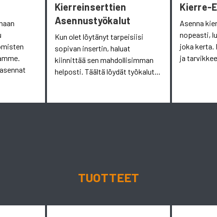
Kierreinserttien
Kierre-
Asennustyökalut
omaan
Asenna kie
u
nopeasti, l
Kun olet löytänyt tarpeisiisi
omisten
joka kerta. 
sopivan insertin, haluat
aamme.
ja tarvikkee
kiinnittää sen mahdollisimman
 asennat
helposti. Täältä löydät työkalut...
TUOTTEET