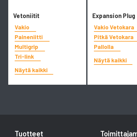
Vetoniitit
Expansion Plug
Vakio
Vakio Vetokara
Paineniitti
Pitkä Vetokara
Multigrip
Pallolla
Tri-link
Näytä kaikki
Näytä kaikki
Tuotteet
Toimittaj