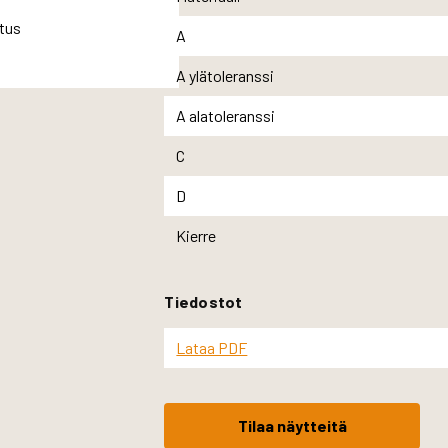
A
A ylätoleranssi
A alatoleranssi
C
D
Kierre
Tiedostot
Lataa PDF
Tilaa näytteitä