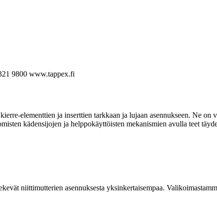
321 9800
www.tappex.fi
ierre-elementtien ja inserttien tarkkaan ja lujaan asennukseen. Ne on va
omisten kädensijojen ja helppokäyttöisten mekanismien avulla teet täyde
kevät niittimutterien asennuksesta yksinkertaisempaa. Valikoimastamme