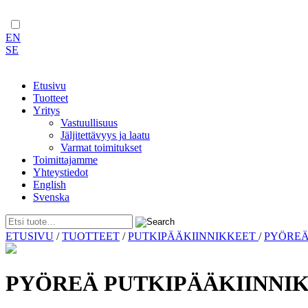
EN
SE
Etusivu
Tuotteet
Yritys
Vastuullisuus
Jäljitettävyys ja laatu
Varmat toimitukset
Toimittajamme
Yhteystiedot
English
Svenska
Skip
ETUSIVU
/
TUOTTEET
/
PUTKIPÄÄKIINNIKKEET
/
PYÖRE
to
content
PYÖREÄ PUTKIPÄÄKIINNIKE 