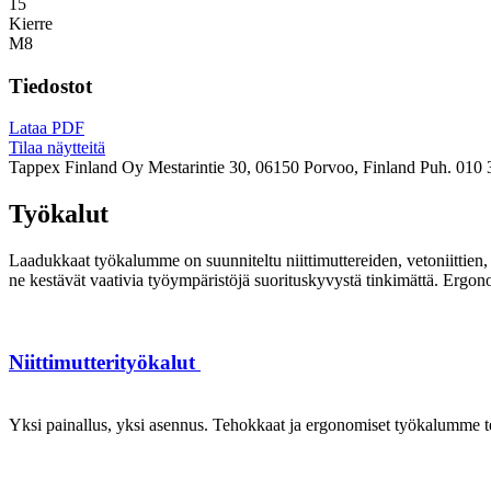
15
Kierre
M8
Tiedostot
Lataa PDF
Tilaa näytteitä
Tappex Finland Oy
Mestarintie 30, 06150 Porvoo, Finland
Puh. 010 
Työkalut
Laadukkaat työkalumme on suunniteltu niittimuttereiden, vetoniittien, k
ne kestävät vaativia työympäristöjä suorituskyvystä tinkimättä. Ergon
Niittimutterityökalut
Yksi painallus, yksi asennus. Tehokkaat ja ergonomiset työkalumme te