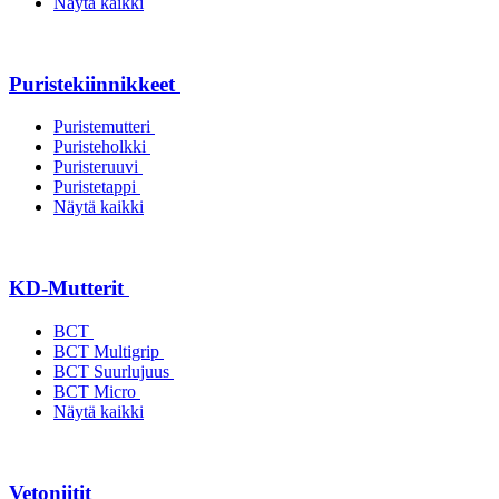
Näytä kaikki
Puristekiinnikkeet
Puristemutteri
Puristeholkki
Puristeruuvi
Puristetappi
Näytä kaikki
KD-Mutterit
BCT
BCT Multigrip
BCT Suurlujuus
BCT Micro
Näytä kaikki
Vetoniitit