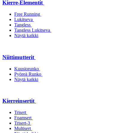
Kierre-Elementit
Free Running
Lukitseva
Tangless
Tangless Lukitseva
Näytä kaikki
Niittimutterit
Kuusiorunko
Pyöreä Runko
Näytä kaikki
Kierreinsertit
Trisert
Foamsert
Trisert-3
Multisert