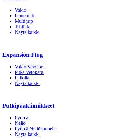
Vakio
Paineniitti
Multigrip
Tri-link
Näytä kaikki
Expansion Plug
Vakio Vetokara
Pitkä Vetokara
Pallolla
Näytä kaikki
Putkipääkiinnikkeet
Pyöreä
Neliö
Pyöreä Neliökannella
Näytä kaikki