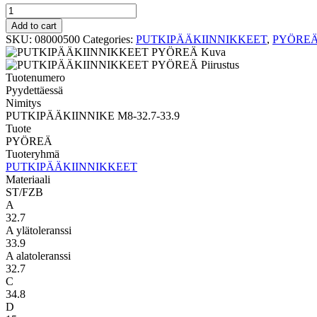
PYÖREÄ
PUTKIPÄÄKIINNIKE
Add to cart
M8-
SKU:
08000500
Categories:
PUTKIPÄÄKIINNIKKEET
,
PYÖRE
32.7-
33.9
quantity
Tuotenumero
Pyydettäessä
Nimitys
PUTKIPÄÄKIINNIKE M8-32.7-33.9
Tuote
PYÖREÄ
Tuoteryhmä
PUTKIPÄÄKIINNIKKEET
Materiaali
ST/FZB
A
32.7
A ylätoleranssi
33.9
A alatoleranssi
32.7
C
34.8
D