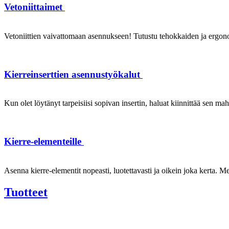
Vetoniittaimet
Vetoniittien vaivattomaan asennukseen! Tutustu tehokkaiden ja ergonom
Kierreinserttien asennustyökalut
Kun olet löytänyt tarpeisiisi sopivan insertin, haluat kiinnittää sen ma
Kierre-elementeille
Asenna kierre-elementit nopeasti, luotettavasti ja oikein joka kerta. Mei
Tuotteet