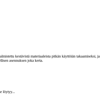
lmistettu kestävistä materiaaleista pitkän käyttöiän takaamiseksi, ja
llisen asennuksen joka kerta.
 löytyy...