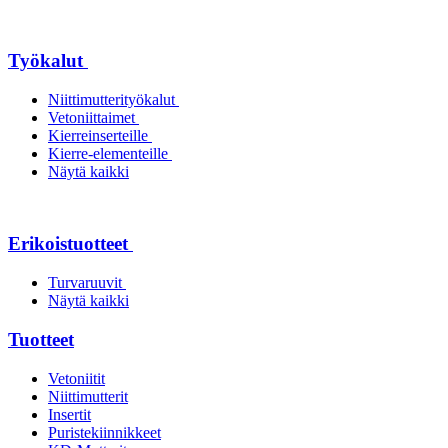
Työkalut
Niittimutterityökalut
Vetoniittaimet
Kierreinserteille
Kierre-elementeille
Näytä kaikki
Erikoistuotteet
Turvaruuvit
Näytä kaikki
Tuotteet
Vetoniitit
Niittimutterit
Insertit
Puristekiinnikkeet