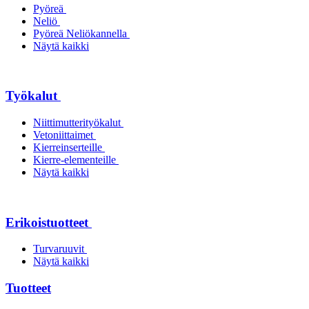
Pyöreä
Neliö
Pyöreä Neliökannella
Näytä kaikki
Työkalut
Niittimutterityökalut
Vetoniittaimet
Kierreinserteille
Kierre-elementeille
Näytä kaikki
Erikoistuotteet
Turvaruuvit
Näytä kaikki
Tuotteet