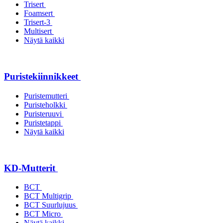
Trisert
Foamsert
Trisert-3
Multisert
Näytä kaikki
Puristekiinnikkeet
Puristemutteri
Puristeholkki
Puristeruuvi
Puristetappi
Näytä kaikki
KD-Mutterit
BCT
BCT Multigrip
BCT Suurlujuus
BCT Micro
Näytä kaikki