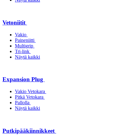
Vetoniitit
Vakio
Paineniitti
Multigrip
Tri-link
Näytä kaikki
Expansion Plug
Vakio Vetokara
Pitkä Vetokara
Pallolla
Näytä kaikki
Putkipääkiinnikkeet