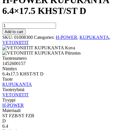
H-POWER KUPUKANTA
6.4×17.5 KHST/ST D
H-
POWER
Add to cart
KUPUKANTA
SKU:
01008300
Categories:
H-POWER
,
KUPUKANTA
,
6.4x17.5
VETONIITIT
KHST/ST
D
quantity
Tuotenumero
1452600157
Nimitys
6.4x17.5 KHST/ST D
Tuote
KUPUKANTA
Tuoteryhmä
VETONIITIT
Tyyppi
H-POWER
Materiaali
ST FZB/ST FZB
D
6.4