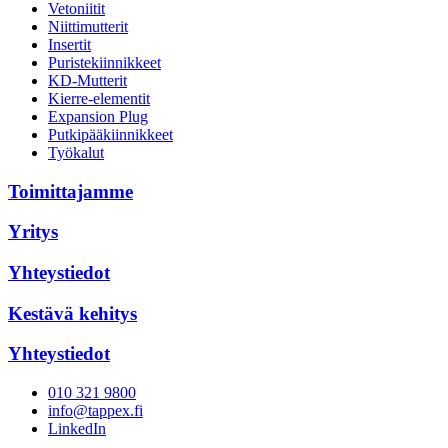
Vetoniitit
Niittimutterit
Insertit
Puristekiinnikkeet
KD-Mutterit
Kierre-elementit
Expansion Plug
Putkipääkiinnikkeet
Työkalut
Toimittajamme
Yritys
Yhteystiedot
Kestävä kehitys
Yhteystiedot
010 321 9800
info@tappex.fi
LinkedIn