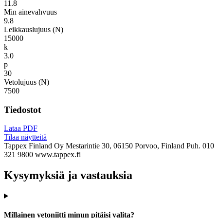
11.8
Min ainevahvuus
9.8
Leikkauslujuus (N)
15000
k
3.0
p
30
Vetolujuus (N)
7500
Tiedostot
Lataa PDF
Tilaa näytteitä
Tappex Finland Oy
Mestarintie 30, 06150 Porvoo, Finland
Puh. 010
321 9800
www.tappex.fi
Kysymyksiä ja vastauksia
Millainen vetoniitti minun pitäisi valita?