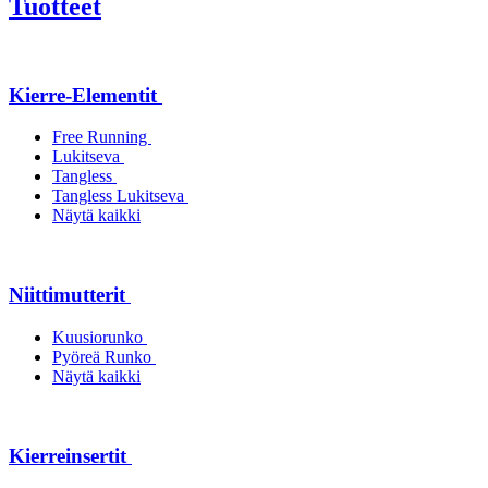
Tuotteet
Kierre-Elementit
Free Running
Lukitseva
Tangless
Tangless Lukitseva
Näytä kaikki
Niittimutterit
Kuusiorunko
Pyöreä Runko
Näytä kaikki
Kierreinsertit