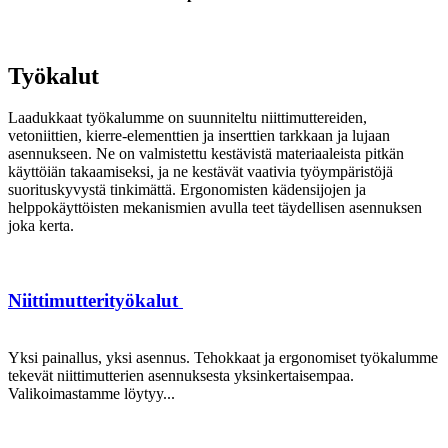
Työkalut
Laadukkaat työkalumme on suunniteltu niittimuttereiden,
vetoniittien, kierre-elementtien ja inserttien tarkkaan ja lujaan
asennukseen. Ne on valmistettu kestävistä materiaaleista pitkän
käyttöiän takaamiseksi, ja ne kestävät vaativia työympäristöjä
suorituskyvystä tinkimättä. Ergonomisten kädensijojen ja
helppokäyttöisten mekanismien avulla teet täydellisen asennuksen
joka kerta.
Niittimutterityökalut
Yksi painallus, yksi asennus. Tehokkaat ja ergonomiset työkalumme
tekevät niittimutterien asennuksesta yksinkertaisempaa.
Valikoimastamme löytyy...