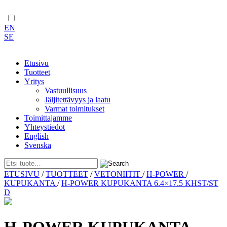
EN
SE
Etusivu
Tuotteet
Yritys
Vastuullisuus
Jäljitettävyys ja laatu
Varmat toimitukset
Toimittajamme
Yhteystiedot
English
Svenska
Skip
ETUSIVU
/
TUOTTEET
/
VETONIITIT
/
H-POWER
/
to
KUPUKANTA
/
H-POWER KUPUKANTA 6.4×17.5 KHST/ST
content
D