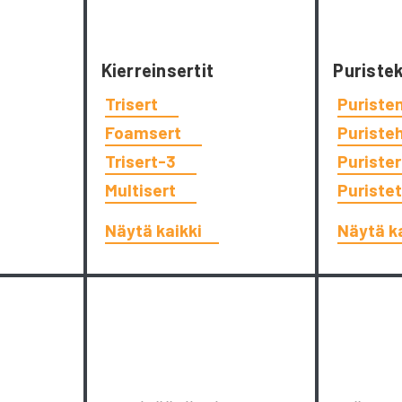
Kierreinsertit
Puriste
Trisert
Puriste
Foamsert
Puriste
Trisert-3
Puriste
Multisert
Puriste
Näytä kaikki
Näytä k