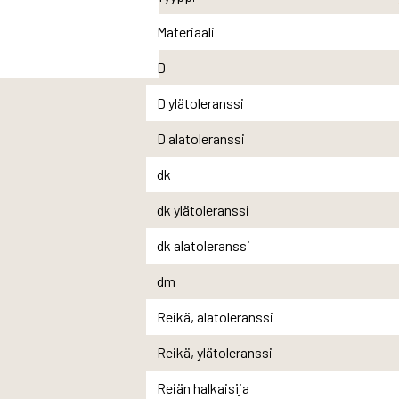
Materiaali
D
D ylätoleranssi
D alatoleranssi
dk
dk ylätoleranssi
dk alatoleranssi
dm
Reikä, alatoleranssi
Reikä, ylätoleranssi
Reiän halkaisija