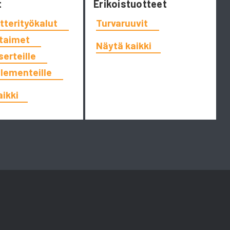
t
Erikoistuotteet
tterityökalut
Turvaruuvit
ttaimet
Näytä kaikki
serteille
elementeille
aikki