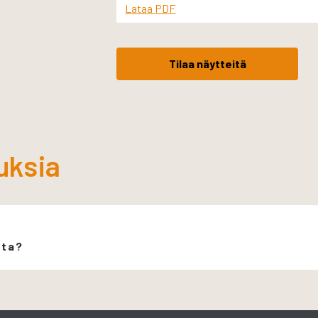
Lataa PDF
Tilaa näytteitä
uksia
ita?