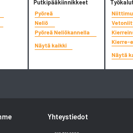
Putkipääkiinnikkeet
Työkalu
Pyöreä
Niittimu
Neliö
Vetonii
Pyöreä Neliökannella
Kierrein
Kierre-
Näytä kaikki
Näytä k
amme
Yhteystiedot