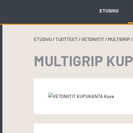
Skip
to
ETUSIVU
content
ETUSIVU
/
TUOTTEET
/
VETONIITIT
/
MULTIGRIP
MULTIGRIP KUP