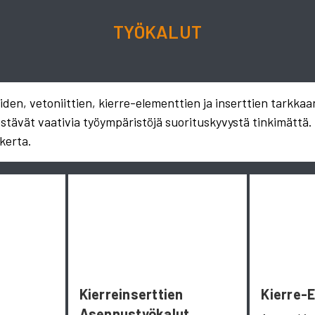
TYÖKALUT
en, vetoniittien, kierre-elementtien ja inserttien tarkkaa
estävät vaativia työympäristöjä suorituskyvystä tinkimättä
kerta.
Kierreinserttien
Kierre-
Asennustyökalut