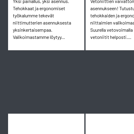
Yksi painallus, yksi asennus.
Vetoniittien vaivatt
Tehokkaat ja ergonomiset
asennukseen! Tutust
työkalumme tekevät
tehokkaiden ja ergon
niittimutterien asennuksesta
niittaimien valikoim
yksinkertaisempaa.
Suurella vetovoimalla
Valikoimastamme löytyy...
vetoniitit helposti....