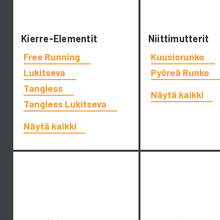
Kierre-Elementit
Niittimutterit
Free Running
Kuusiorunko
Lukitseva
Pyöreä Runko
Tangless
Näytä kaikki
Tangless Lukitseva
Näytä kaikki