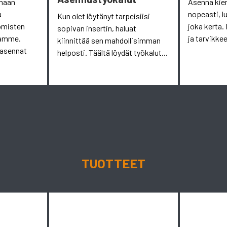
omaan
Asenna kie
u
nopeasti, l
Kun olet löytänyt tarpeisiisi
omisten
joka kerta. 
sopivan insertin, haluat
aamme.
ja tarvikkee
kiinnittää sen mahdollisimman
 asennat
helposti. Täältä löydät työkalut...
TUOTTEET