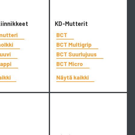
kiinnikkeet
KD-Mutterit
mutteri
BCT
holkki
BCT Multigrip
ruuvi
BCT Suurlujuus
tappi
BCT Micro
aikki
Näytä kaikki