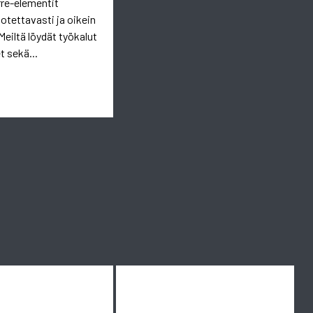
rre-elementit
uotettavasti ja oikein
Meiltä löydät työkalut
t sekä...