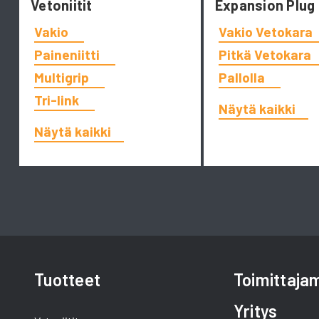
Vetoniitit
Expansion Plug
Vakio
Vakio Vetokara
Paineniitti
Pitkä Vetokara
Multigrip
Pallolla
Tri-link
Näytä kaikki
Näytä kaikki
Tuotteet
Toimittaj
Yritys