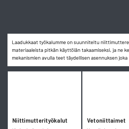
Laadukkaat työkalumme on suunniteltu niittimuttereid
materiaaleista pitkän käyttöiän takaamiseksi, ja ne k
mekanismien avulla teet täydellisen asennuksen joka 
Niittimutterityökalut
Vetoniittaimet